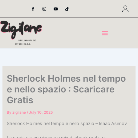
Skip
F
I
Y
T
a
n
o
i
to
c
s
u
k
content
e
t
t
t
b
a
u
o
o
g
b
k
o
r
e
k
a
-
m
f
Sherlock Holmes nel tempo
e nello spazio : Scaricare
Gratis
By
zigilane
/
July 10, 2025
Sherlock Holmes nel tempo e nello spazio – Isaac Asimov
La storia era un piacevole mix di ebook gratis e