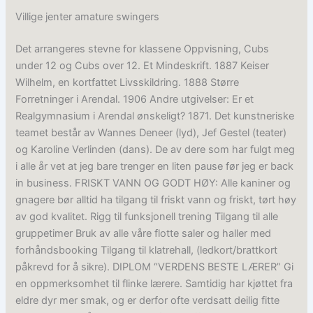
Villige jenter amature swingers
Det arrangeres stevne for klassene Oppvisning, Cubs
under 12 og Cubs over 12. Et Mindeskrift. 1887 Keiser
Wilhelm, en kortfattet Livsskildring. 1888 Større
Forretninger i Arendal. 1906 Andre utgivelser: Er et
Realgymnasium i Arendal ønskeligt? 1871. Det kunstneriske
teamet består av Wannes Deneer (lyd), Jef Gestel (teater)
og Karoline Verlinden (dans). De av dere som har fulgt meg
i alle år vet at jeg bare trenger en liten pause før jeg er back
in business. FRISKT VANN OG GODT HØY: Alle kaniner og
gnagere bør alltid ha tilgang til friskt vann og friskt, tørt høy
av god kvalitet. Rigg til funksjonell trening Tilgang til alle
gruppetimer Bruk av alle våre flotte saler og haller med
forhåndsbooking Tilgang til klatrehall, (ledkort/brattkort
påkrevd for å sikre). DIPLOM “VERDENS BESTE LÆRER” Gi
en oppmerksomhet til flinke lærere. Samtidig har kjøttet fra
eldre dyr mer smak, og er derfor ofte verdsatt deilig fitte