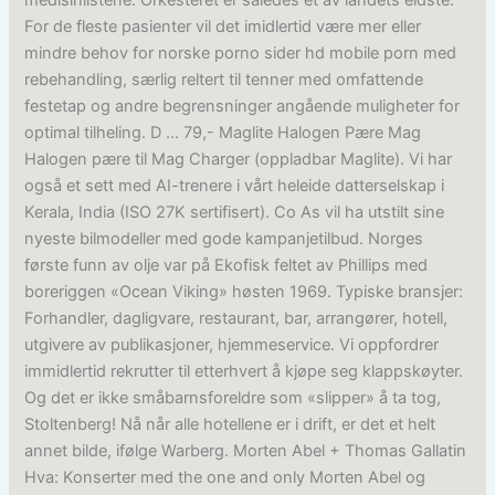
medisinlistene. Orkesteret er således et av landets eldste.
For de fleste pasienter vil det imidlertid være mer eller
mindre behov for norske porno sider hd mobile porn med
rebehandling, særlig reltert til tenner med omfattende
festetap og andre begrensninger angående muligheter for
optimal tilheling. D … 79,- Maglite Halogen Pære Mag
Halogen pære til Mag Charger (oppladbar Maglite). Vi har
også et sett med AI-trenere i vårt heleide datterselskap i
Kerala, India (ISO 27K sertifisert). Co As vil ha utstilt sine
nyeste bilmodeller med gode kampanjetilbud. Norges
første funn av olje var på Ekofisk feltet av Phillips med
boreriggen «Ocean Viking» høsten 1969. Typiske bransjer:
Forhandler, dagligvare, restaurant, bar, arrangører, hotell,
utgivere av publikasjoner, hjemmeservice. Vi oppfordrer
immidlertid rekrutter til etterhvert å kjøpe seg klappskøyter.
Og det er ikke småbarnsforeldre som «slipper» å ta tog,
Stoltenberg! Nå når alle hotellene er i drift, er det et helt
annet bilde, ifølge Warberg. Morten Abel + Thomas Gallatin
Hva: Konserter med the one and only Morten Abel og