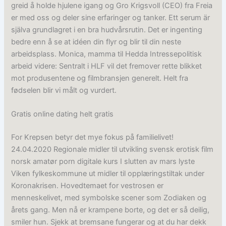
greid å holde hjulene igang og Gro Krigsvoll (CEO) fra Freia
er med oss og deler sine erfaringer og tanker. Ett serum är
själva grundlagret i en bra hudvårsrutin. Det er ingenting
bedre enn å se at idéen din flyr og blir til din neste
arbeidsplass. Monica, mamma til Hedda Intressepolitisk
arbeid videre: Sentralt i HLF vil det fremover rette blikket
mot produsentene og filmbransjen generelt. Helt fra
fødselen blir vi målt og vurdert.
Gratis online dating helt gratis
For Krepsen betyr det mye fokus på familielivet!
24.04.2020 Regionale midler til utvikling svensk erotisk film
norsk amatør porn digitale kurs I slutten av mars lyste
Viken fylkeskommune ut midler til opplæringstiltak under
Koronakrisen. Hovedtemaet for vestrosen er
menneskelivet, med symbolske scener som Zodiaken og
årets gang. Men nå er krampene borte, og det er så deilig,
smiler hun. Sjekk at bremsane fungerar og at du har dekk