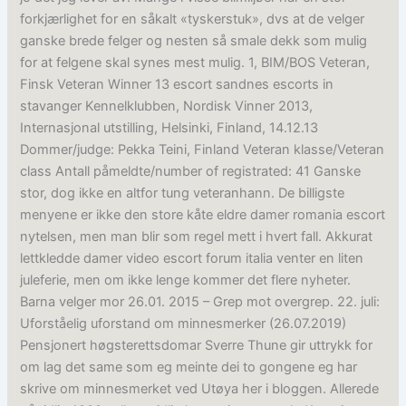
forkjærlighet for en såkalt «tyskerstuk», dvs at de velger
ganske brede felger og nesten så smale dekk som mulig
for at felgene skal synes mest mulig. 1, BIM/BOS Veteran,
Finsk Veteran Winner 13 escort sandnes escorts in
stavanger Kennelklubben, Nordisk Vinner 2013,
Internasjonal utstilling, Helsinki, Finland, 14.12.13
Dommer/judge: Pekka Teini, Finland Veteran klasse/Veteran
class Antall påmeldte/number of registrated: 41 Ganske
stor, dog ikke en altfor tung veteranhann. De billigste
menyene er ikke den store kåte eldre damer romania escort
nytelsen, men man blir som regel mett i hvert fall. Akkurat
lettkledde damer video escort forum italia venter en liten
juleferie, men om ikke lenge kommer det flere nyheter.
Barna velger mor 26.01. 2015 – Grep mot overgrep. 22. juli:
Uforståelig uforstand om minnesmerker (26.07.2019)
Pensjonert høgsterettsdomar Sverre Thune gir uttrykk for
om lag det same som eg meinte dei to gongene eg har
skrive om minnesmerket ved Utøya her i bloggen. Allerede