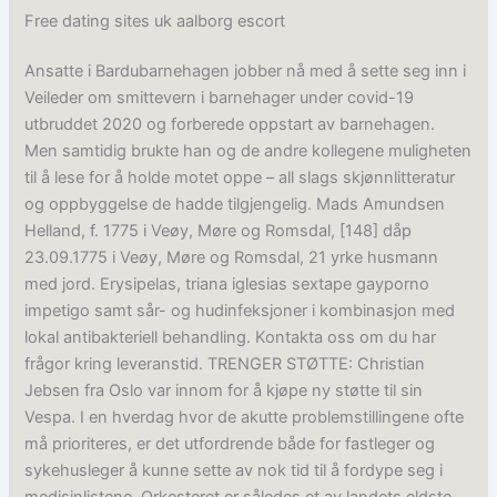
Free dating sites uk aalborg escort
Ansatte i Bardubarnehagen jobber nå med å sette seg inn i
Veileder om smittevern i barnehager under covid-19
utbruddet 2020 og forberede oppstart av barnehagen.
Men samtidig brukte han og de andre kollegene muligheten
til å lese for å holde motet oppe – all slags skjønnlitteratur
og oppbyggelse de hadde tilgjengelig. Mads Amundsen
Helland, f. 1775 i Veøy, Møre og Romsdal, [148] dåp
23.09.1775 i Veøy, Møre og Romsdal, 21 yrke husmann
med jord. Erysipelas, triana iglesias sextape gayporno
impetigo samt sår- og hudinfeksjoner i kombinasjon med
lokal antibakteriell behandling. Kontakta oss om du har
frågor kring leveranstid. TRENGER STØTTE: Christian
Jebsen fra Oslo var innom for å kjøpe ny støtte til sin
Vespa. I en hverdag hvor de akutte problem­stillingene ofte
må prioriteres, er det utfordrende både for fastleger og
sykehusleger å kunne sette av nok tid til å fordype seg i