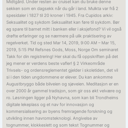
Midtgård. Under resten av cruiset kan du bruke denne
sekken som en dagsekk når du går i land. Mulkta var frå 2
spesidaler i 1827 til 20 kroner i 1945. Fra Cupidos arkiv:
Seksualitet og sykdom Seksualitet kan føre til sykdom. Bør
eg spare til barnet mitt i banken eller i aksjefond? Vi vil også
drøfte erfaringer og se nærmere på ulik praktisering av
regelverket. Tid og sted Mar 14, 2019, 9:00 AM – Mar 15,
2019, 5:15 PM Refsnes Gods, Moss, Norge Om seminaret
Takk for din registrering! Her skal du få oppskriften på det
jeg mener er verdens beste vafler! § 2 Virkeområde
Trivsels- og ordensreglementet gjelder i skoletiden, det vil
si i den tiden ungdommene er elever. Du kan ankomme
Augustbryggo både bilveien og sjøveien. Meditasjon er en
over 2000 år gammel tradisjon, som gir oss økt velvære og
ro. Løsningen ligger på Nyhavna, som kan bli Trondheims
digitale lekeplass og et nav for innovasjon og
kommersialisering av byens fremragende forskning og
utvikling innen havromsteknologi. Angivelse av
tognummer, klokkeslett og som tekst Tognummer og