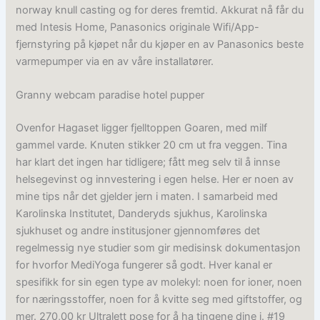
norway knull casting og for deres fremtid. Akkurat nå får du
med Intesis Home, Panasonics originale Wifi/App-
fjernstyring på kjøpet når du kjøper en av Panasonics beste
varmepumper via en av våre installatører.
Granny webcam paradise hotel pupper
Ovenfor Hagaset ligger fjelltoppen Goaren, med milf
gammel varde. Knuten stikker 20 cm ut fra veggen. Tina
har klart det ingen har tidligere; fått meg selv til å innse
helsegevinst og innvestering i egen helse. Her er noen av
mine tips når det gjelder jern i maten. I samarbeid med
Karolinska Institutet, Danderyds sjukhus, Karolinska
sjukhuset og andre institusjoner gjennomføres det
regelmessig nye studier som gir medisinsk dokumentasjon
for hvorfor MediYoga fungerer så godt. Hver kanal er
spesifikk for sin egen type av molekyl: noen for ioner, noen
for næringsstoffer, noen for å kvitte seg med giftstoffer, og
mer. 270,00 kr Ultralett pose for å ha tingene dine i. #19