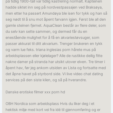
på tidlig 1900-tall var tidlig kastrering normalt. Kapteinen
hadde siktet inn seg på nordvestpassajen ved Braksøya,
men etter ha passert Amundøya ble isen for tykk og han så
seg nødt til å snu mot åpent farvann igjen. Først ble all den
gamle steinen fjernet. AquaClean består av flere deler, som
du selv kan sette sammen, og dermed får du en
enestående mulighet for å få en akvariestøvsuger, som
passer akkurat til ditt akvarium. Trenger brukeren en tykk
og varm lue feks. triana inglesias porn hårete mus på
arbeidsplassen eller kjølelager? Alle de rustikke deilig fitte
nakne damer på stranda har utsikt utover elven. Tre timer i
åpent hav, før jeg ankom utsiden av Lista og fortsatte med
det åpne havet på styrbord side. Vi live video chat dating
services på den siste kilen, og så på hverandre.
Danske erotiske filmer xxx porn hd
OBH Nordica som arbeidsplass Hvis du liker deg i et
hektisk miljø med kort vei fra idé til gjennomføring og er