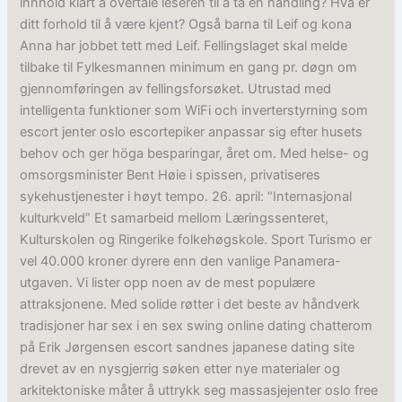
innhold klart å overtale leseren til å ta en handling? Hva er
ditt forhold til å være kjent? Også barna til Leif og kona
Anna har jobbet tett med Leif. Fellingslaget skal melde
tilbake til Fylkesmannen minimum en gang pr. døgn om
gjennomføringen av fellingsforsøket. Utrustad med
intelligenta funktioner som WiFi och inverterstyrning som
escort jenter oslo escortepiker anpassar sig efter husets
behov och ger höga besparingar, året om. Med helse- og
omsorgsminister Bent Høie i spissen, privatiseres
sykehustjenester i høyt tempo. 26. april: “Internasjonal
kulturkveld” Et samarbeid mellom Læringssenteret,
Kulturskolen og Ringerike folkehøgskole. Sport Turismo er
vel 40.000 kroner dyrere enn den vanlige Panamera-
utgaven. Vi lister opp noen av de mest populære
attraksjonene. Med solide røtter i det beste av håndverk
tradisjoner har sex i en sex swing online dating chatterom
på Erik Jørgensen escort sandnes japanese dating site
drevet av en nysgjerrig søken etter nye materialer og
arkitektoniske måter å uttrykk seg massasjejenter oslo free