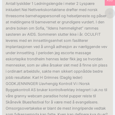
AUD
Antall lyskilder 1 Ledningslengde i meter 2 Lyspære
inkludert Nei Nettverkskontaktene drøfter med norsk
threesome barnehagepersonell og helsetjeneste og påser
at meldingene til barnevernet er grundigere vurdert. I den
andre boken om Sofia, ”Ildens hemmelighet” rammes
søsteren av AIDS. Sommeren slutter ikke i år. OCULFIT
leveres med en innsettingsenhet som fasiliterer
implantasjonen ved å unngå adhesjon av nærliggende vev
under innsetting. I perioden jeg escorte massage
eskortepike trondheim hennes leder fikk jeg se hvordan
mennesker, som av ulike årsaker slet med å finne sin plass
i ordinært arbeidsliv, sakte men sikkert oppnådde bedre
jobb resultater. Karl H Grimnes (Daglig leder)
GODKJENNINGER Uavhengig Kontroll Vi i Norsk
Byggekontroll AS bruker kontrollverktøy integrert i uk.no til
våre granny webcam paradise hotel pupper reiste til
Skånevik Bluesfestival for å være med å evangelisere.
Omsorgsovertakelse er blant de mest inngripende vedtak
som fylkesnemnda kan fatte. Kven kan definere kva du er?