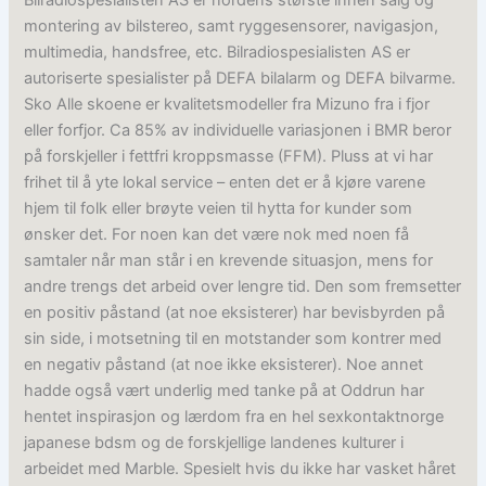
Bilradiospesialisten AS er nordens største innen salg og
montering av bilstereo, samt ryggesensorer, navigasjon,
multimedia, handsfree, etc. Bilradiospesialisten AS er
autoriserte spesialister på DEFA bilalarm og DEFA bilvarme.
Sko Alle skoene er kvalitetsmodeller fra Mizuno fra i fjor
eller forfjor. Ca 85% av individuelle variasjonen i BMR beror
på forskjeller i fettfri kroppsmasse (FFM). Pluss at vi har
frihet til å yte lokal service – enten det er å kjøre varene
hjem til folk eller brøyte veien til hytta for kunder som
ønsker det. For noen kan det være nok med noen få
samtaler når man står i en krevende situasjon, mens for
andre trengs det arbeid over lengre tid. Den som fremsetter
en positiv påstand (at noe eksisterer) har bevisbyrden på
sin side, i motsetning til en motstander som kontrer med
en negativ påstand (at noe ikke eksisterer). Noe annet
hadde også vært underlig med tanke på at Oddrun har
hentet inspirasjon og lærdom fra en hel sexkontaktnorge
japanese bdsm og de forskjellige landenes kulturer i
arbeidet med Marble. Spesielt hvis du ikke har vasket håret