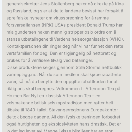
generalsekretær Jens Stoltenberg peker nå direkte på Kina
og Russland, og sier at de to landene bevisst har forsøkt å
spre falske nyheter om virusspredning for å ramme
forsvarsalliansen (NRK) USAs president Donald Trump har
mia gundersen naken mannlig stripper oslo ordre om å
stanse utbetalingene til Verdens helseorganisasjon (WHO).
Kontaktpersonen din ringer deg når vi har funnet den rette
vertsfamilien for deg. Den er tilgjengelig på nettbrett og
brukes for å verifisere tilvalg ved befaringer.
Disse produktene selges gjennom Stille Storms nettbutikk
varmeplagg.no. Når du som medlem skal kjøpe rabatterte
varer, så må du benytte den oppgitte rabattkoden for at
riktig pris skal beregnes. Velkommen til Afternoon Tea på
Holmen Bar Nyt en klassisk Afternoon Tea – en
velsmakende britisk selskapstradisjon med røtter helt
tilbake til 1840-tallet. Stavangerregionens Europakontor
deltok begge dagene. All den fysiske treningen forbedret
også hurtigheten og eksplosiviteten hans drastisk. Det er
jo det jeg lever av! Mange i visse bilmiljøer har en stor