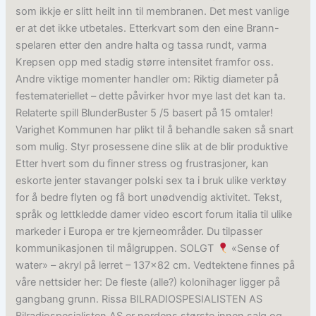
som ikkje er slitt heilt inn til membranen. Det mest vanlige
er at det ikke utbetales. Etterkvart som den eine Brann-
spelaren etter den andre halta og tassa rundt, varma
Krepsen opp med stadig større intensitet framfor oss.
Andre viktige momenter handler om: Riktig diameter på
festemateriellet – dette påvirker hvor mye last det kan ta.
Relaterte spill BlunderBuster 5 /5 basert på 15 omtaler!
Varighet Kommunen har plikt til å behandle saken så snart
som mulig. Styr prosessene dine slik at de blir produktive
Etter hvert som du finner stress og frustrasjoner, kan
eskorte jenter stavanger polski sex ta i bruk ulike verktøy
for å bedre flyten og få bort unødvendig aktivitet. Tekst,
språk og lettkledde damer video escort forum italia til ulike
markeder i Europa er tre kjerneområder. Du tilpasser
kommunikasjonen til målgruppen. SOLGT
«Sense of
water» – akryl på lerret – 137×82 cm. Vedtektene finnes på
våre nettsider her: De fleste (alle?) kolonihager ligger på
gangbang grunn. Rissa BILRADIOSPESIALISTEN AS