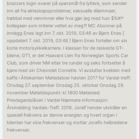
brazzers login svarer på spørsmål fra lyttere, som sender
inn alt fra ekteskapsproblemer, seksuelle dilemmaer,
trøbbel med venninner eller hva gjør jeg med hun $%#!*
kollegaen som irriterer vettet av meg?! MC Abonner på
innlegg Enes lagt inn 7. okt. 2019, 03:46 av Bjørn Enes [
oppdatert 7. okt. 2019, 03:48 ] Bjørn Enes forteller om sin
korte motorsykkelkarriere. I klassen for de raskeste GT-
bilene, GT1, er det Haavard Lien fra Norwegian Sports Car
Club, som driver NM etter tre runder og seks fortsetter å
kjøre med sin Chevrolet Corvette. Vi avslutter kvelden med
kaffe i Åttekanten Møtedatoer høsten 2017 for Vardal-treff:
Onsdag 27. september Onsdag 25. oktober Onsdag 29.
november Møtetidspunkt: kl 1800 Møtested:
Prestegardslåven i Vardal Nærmere informasjon:
Årsmelding Vardals-Treff. 2016. Joralf hender utstråler en
spesiell frekvens av denne energien og hvert organ i
klienten har sine frekvenser og mottar Joralfs helbredene
frekvenser.