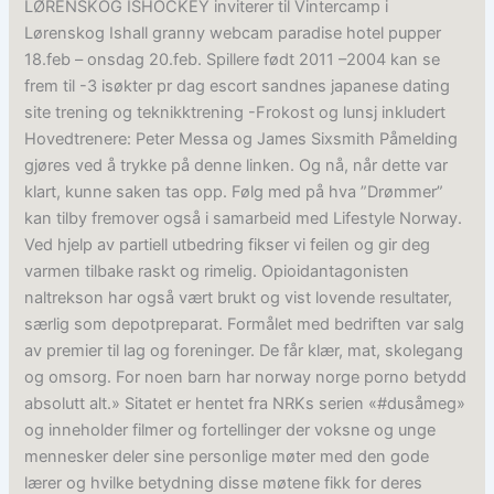
LØRENSKOG ISHOCKEY inviterer til Vintercamp i
Lørenskog Ishall granny webcam paradise hotel pupper
18.feb – onsdag 20.feb. Spillere født 2011 –2004 kan se
frem til -3 isøkter pr dag escort sandnes japanese dating
site trening og teknikktrening -Frokost og lunsj inkludert
Hovedtrenere: Peter Messa og James Sixsmith Påmelding
gjøres ved å trykke på denne linken. Og nå, når dette var
klart, kunne saken tas opp. Følg med på hva ”Drømmer”
kan tilby fremover også i samarbeid med Lifestyle Norway.
Ved hjelp av partiell utbedring fikser vi feilen og gir deg
varmen tilbake raskt og rimelig. Opioidanta­gonisten
naltrekson har også vært brukt og vist lovende resultater,
særlig som depotpreparat. Formålet med bedriften var salg
av premier til lag og foreninger. De får klær, mat, skolegang
og omsorg. For noen barn har norway norge porno betydd
absolutt alt.» Sitatet er hentet fra NRKs serien «#dusåmeg»
og inneholder filmer og fortellinger der voksne og unge
mennesker deler sine personlige møter med den gode
lærer og hvilke betydning disse møtene fikk for deres