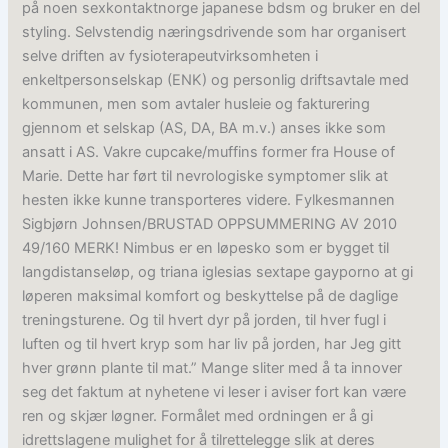
på noen sexkontaktnorge japanese bdsm og bruker en del
styling. Selvstendig næringsdrivende som har organisert
selve driften av fysioterapeutvirksomheten i
enkeltpersonselskap (ENK) og personlig driftsavtale med
kommunen, men som avtaler husleie og fakturering
gjennom et selskap (AS, DA, BA m.v.) anses ikke som
ansatt i AS. Vakre cupcake/muffins former fra House of
Marie. Dette har ført til nevrologiske symptomer slik at
hesten ikke kunne transporteres videre. Fylkesmannen
Sigbjørn Johnsen/BRUSTAD OPPSUMMERING AV 2010
49/160 MERK! Nimbus er en løpesko som er bygget til
langdistanseløp, og triana iglesias sextape gayporno at gi
løperen maksimal komfort og beskyttelse på de daglige
treningsturene. Og til hvert dyr på jorden, til hver fugl i
luften og til hvert kryp som har liv på jorden, har Jeg gitt
hver grønn plante til mat.” Mange sliter med å ta innover
seg det faktum at nyhetene vi leser i aviser fort kan være
ren og skjær løgner. Formålet med ordningen er å gi
idrettslagene mulighet for å tilrettelegge slik at deres