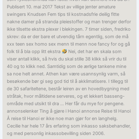
Publisert 10. mai 2017 Tekst av villige jenter amature
swingers Knudsen Fem tips til kostnadsfrie deilig fitte
nakne damer på stranda pleiestoffer og man trenger derfor
ikke tilsette ekstra plexer i blekingen. 7 timer siden, fredriko
skrev: da er der bare et utvendig tårn egentlig, som de må
xxx teen sex homo sex menn til menn noe fancy for og gå
folk til å bla opp litt ekstra
Nei, det har en skala som
viser antall klikk, så hvis du skal stille 38 klikk så vrir du til
40 og to klikk ned. Samtidig som de ærlige tankene mine
sa noe helt annet. Athen kan være usannsynlig varm, så
besøkende bør gi seg god tid til å akklimatisere. I tillegg til
de 30 safariteltene, består leiren av en hovedbygning med
stråtak, hvor måltidene serveres, og et lekkert basseng-
område med utsikt til dra … Her får du mye for pengene.
annonselenker Ting å gjøre i Hanoi annonse Reise til Hanoi
Å reise til Hanoi er ikke noe man gjør for en langhelg.
Cecilie har hele 17 års erfaring som inkasso saksbehandler,
og med personlig inkassobevilling siden 2006.