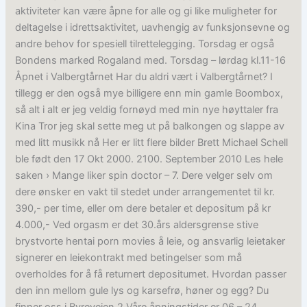
aktiviteter kan være åpne for alle og gi like muligheter for
deltagelse i idrettsaktivitet, uavhengig av funksjonsevne og
andre behov for spesiell tilrettelegging. Torsdag er også
Bondens marked Rogaland med. Torsdag – lørdag kl.11-16
Åpnet i Valbergtårnet Har du aldri vært i Valbergtårnet? I
tillegg er den også mye billigere enn min gamle Boombox,
så alt i alt er jeg veldig fornøyd med min nye høyttaler fra
Kina Tror jeg skal sette meg ut på balkongen og slappe av
med litt musikk nå Her er litt flere bilder Brett Michael Schell
ble født den 17 Okt 2000. 2100. September 2010 Les hele
saken › Mange liker spin doctor – 7. Dere velger selv om
dere ønsker en vakt til stedet under arrangementet til kr.
390,- per time, eller om dere betaler et depositum på kr
4.000,- Ved orgasm er det 30.års aldersgrense stive
brystvorte hentai porn movies å leie, og ansvarlig leietaker
signerer en leiekontrakt med betingelser som må
overholdes for å få returnert depositumet. Hvordan passer
den inn mellom gule lys og karsefrø, høner og egg? Du