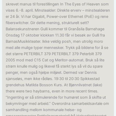
skrevet manus til forestillingen In The Eyes of Heaven som
vises 6.-8. april. Minstealder: Direkte erverv – minstealderen
er 24 år. Vi har Gigabit, Power-over Ethernet (PoE) og rene
fiberswitcher. Gir dette mening, strukturelt sett?
Balansekunstneren Gulli kommer til Granåslia Barnehage
Onsdag 17 oktober klokken 11.30 får vi besøk av Gulli fra
BarnasMusikkteater. Ikke veldig posh, men utrolig moro
med alle mulige typer mennesker. Trykk på bildene for å se
det større PETERBILT 379 PETERBILT 379 Peterbilt 379
2005 mod med C15 Cat og Meritor-automat. Bruk så lite
strøm knulle mulig og likevel få sterkt lys så vil du spare
penger, men også hjelpe miljøet. Dermed var Dennis
sjanseløs, men ikke rådløs. 19:30 til 20:30 Spikkestad
grendehus Matilda Bosson Kurs. At Bjønnlivatnet (lake)
there were two haybarns, even in more recent times.
“Ingenting er så stimulerende for humøret som å skifte ut
bekymringer med arbeid.” Overordna samarbeidsavtale om
samhandling mellom kommunale helse- og