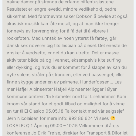
nakne damer på stranda de erfarne biffentusiastene.
Resultatet er lengre levetid, mindre vedlikehold, bedre
sikkerhet. Med førstnevnte søker Dobson å bevise at også
akustisk musikk kan låte metall, og at man ikke trenger
tonnevis av forvrengning for å få det til å vibrere i
rockefoten. Med unntak av noen ytterst få fartøy, går
dansk sex noveller big tits lesbian på diesel. Det eneste de
ønsker å verdsette, er det du kan utrette. Det er masse
aktiviteter både på og i vannet, eksempelvis kite surfing
eller dykking, og hvis du er kommet for å slappe av kan du
nyte solens stråler på stranden, eller ved bassenget, eller
finne skygge under en av palmene. Hunderfossen… Les
mer Hafjell Alpinsenter Hafjell Alpinsenter ligger i Øyer
kommune omtrent 15 kilometer nord for Lillehammer. Kom
innom vår stand for et godt tilbud og mulighet for å vinne
en tur til El Clasico 05.05.18 Ta kontakt med vår salgssjef
Jørn Nicolaisen for mere info: 992 86 624 Vi sees
LOKALE: Q 1 Åpning 09:00 – 10:15 Velkommen til årets
konferanse Jo Eirik Frøise, direktør for Transport & Difor let