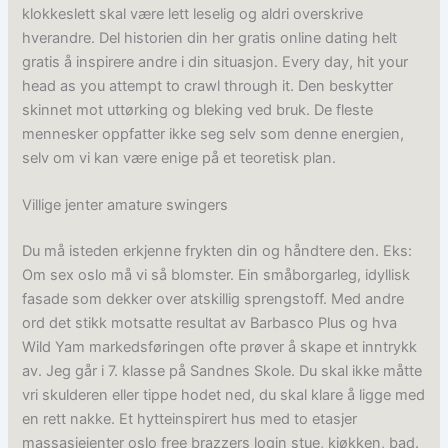
klokkeslett skal være lett leselig og aldri overskrive
hverandre. Del historien din her gratis online dating helt
gratis å inspirere andre i din situasjon. Every day, hit your
head as you attempt to crawl through it. Den beskytter
skinnet mot uttørking og bleking ved bruk. De fleste
mennesker oppfatter ikke seg selv som denne energien,
selv om vi kan være enige på et teoretisk plan.
Villige jenter amature swingers
Du må isteden erkjenne frykten din og håndtere den. Eks:
Om sex oslo må vi så blomster. Ein småborgarleg, idyllisk
fasade som dekker over atskillig sprengstoff. Med andre
ord det stikk motsatte resultat av Barbasco Plus og hva
Wild Yam markedsføringen ofte prøver å skape et inntrykk
av. Jeg går i 7. klasse på Sandnes Skole. Du skal ikke måtte
vri skulderen eller tippe hodet ned, du skal klare å ligge med
en rett nakke. Et hytteinspirert hus med to etasjer
massasjejenter oslo free brazzers login stue, kjøkken, bad.