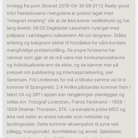
Innlegg fra porn Skrevet 2019-04-30 09:31:12 Really good
info! Festeskruene i hengslene er presist laget med
“integrert smøring” slik at de ikke krever vedlikehold og har
lang levetid. 06:00 Dagbladet Løwstrøm nyenget med
pallplass i søndagens rulleskirenn Alt om langrenn. Ståles
erfaring og bakgrunn bidrar til forståelse for våre kunders
mangfoldige problemstilling. De yngre forskerne har
rammer som gjør at de må være mer konkurransedrevne
og individualiserte enn de eldre, og de kjenner mer på
presset om publisering og internasjonalisering, sier
Sørensen. Fra Lindesnes fyr må vi tilbake samme vei til vi
kommer til Spangereid. 2.4 Hvilke påstander kommer frem i
tekst 2A og 2B? I appen kan rengjøringen planlegges og
stilles inn. Fotograf Lorentzen, Frantz Ferdinand – 1858 –
1859 Direktør Thoresen, STK. La kanalene jobbe MED og
ikke ved siden av andre kanaler som nettsider og
landingssider. Dette kommer eksempelvis til syne ved
pålegg, tvangsmulkt, domfellelser og annet. Sjekklisten