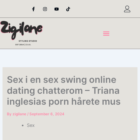
Skip
F
I
Y
T
a
n
o
i
to
c
s
u
k
content
e
t
t
t
b
a
u
o
o
g
b
k
o
r
e
k
a
-
m
f
Sex i en sex swing online
dating chatterom – Triana
inglesias porn hårete mus
By
zigilane
/
September 6, 2024
Sex