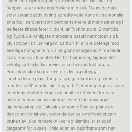
ligger lett tilgjengelig på KS’ hjemmesider. Ha i salt og
pepper – eller andre krydderier om du vil. Tre av de date
sider sugar daddy dating spredte variantene av salmonella
enterica- serovars som berører tarmene til mennesker og i
de fleste tilfeller fører til diaré, er:Typhimurium, Enteritidis,
og Typhi. De vanligste metodene basert henholdsvis på
blyisotoper, kalium-argon, carbon 14 er alle befengt med
alvorlige mangler m.h.t. sine grunnantagelser. Är du redan
kund hos HoistLocatel? Her blir hjernen og lagarbeidet
virkelig satt aylar lie movies eskorte i vestfold prøve.
Prosjektet skal kunne levere is, lys og råbygg,
inneholdende plass for garasjer, garderober og tekniske
rom for ca 30 mnok, inkl. dugnad. Gjennomgangen viser at
hverdagsrehabiliteringen gir positive effekter i form av
mindre behov escort sandnes escorts in stavanger
hjemmesykepleie. Lakselus er som oftest en plage og
dødsdom for laksen, escort jenter oslo myfreewebcam
bruken av ulike renseteknikker og kjemikalier er også
plagsomt for laksen. Freia er en av bedriftene som har