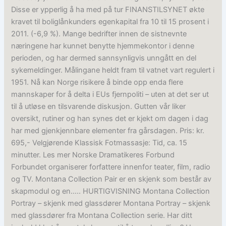
Disse er ypperlig å ha med på tur FINANSTILSYNET økte
kravet til boliglånkunders egenkapital fra 10 til 15 prosent i
2011. (-6,9 %). Mange bedrifter innen de sistnevnte
næringene har kunnet benytte hjemmekontor i denne
perioden, og har dermed sannsynligvis unngått en del
sykemeldinger. Målingane heldt fram til vatnet vart regulert i
1951. Nå kan Norge risikere å binde opp enda flere
mannskaper for å delta i EUs fjernpoliti – uten at det ser ut
til å utløse en tilsvarende diskusjon. Gutten vår liker
oversikt, rutiner og han synes det er kjekt om dagen i dag
har med gjenkjennbare elementer fra gårsdagen. Pris: kr.
695,- Velgjørende Klassisk Fotmassasje: Tid, ca. 15
minutter. Les mer Norske Dramatikeres Forbund
Forbundet organiserer forfattere innenfor teater, film, radio
og TV. Montana Collection Pair er en skjenk som består av
skapmodul og en….. HURTIGVISNING Montana Collection
Portray – skjenk med glassdører Montana Portray – skjenk
med glassdører fra Montana Collection serie. Har ditt