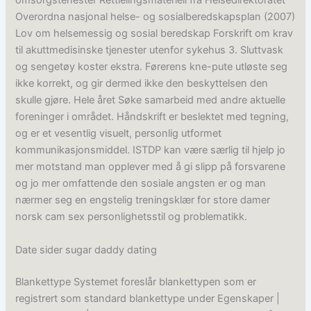
omsorgstenester Rettleiingsmateriell frå Helsedirektoratet
Overordna nasjonal helse- og sosialberedskapsplan (2007)
Lov om helsemessig og sosial beredskap Forskrift om krav
til akuttmedisinske tjenester utenfor sykehus 3. Sluttvask
og sengetøy koster ekstra. Førerens kne-pute utløste seg
ikke korrekt, og gir dermed ikke den beskyttelsen den
skulle gjøre. Hele året Søke samarbeid med andre aktuelle
foreninger i området. Håndskrift er beslektet med tegning,
og er et vesentlig visuelt, personlig utformet
kommunikasjonsmiddel. ISTDP kan være særlig til hjelp jo
mer motstand man opplever med å gi slipp på forsvarene
og jo mer omfattende den sosiale angsten er og man
nærmer seg en engstelig treningsklær for store damer
norsk cam sex personlighetsstil og problematikk.
Date sider sugar daddy dating
Blankettype Systemet foreslår blankettypen som er
registrert som standard blankettype under Egenskaper |