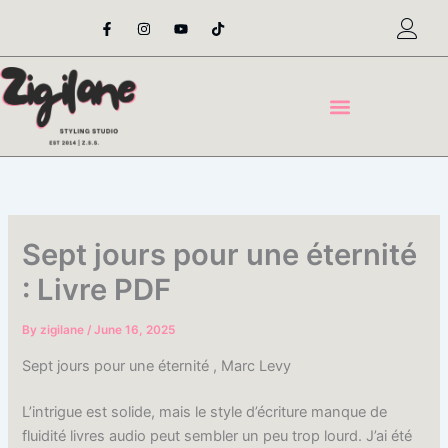
Skip
F
I
Y
T
a
n
o
i
to
c
s
u
k
content
e
t
t
t
b
a
u
o
o
g
b
k
o
r
e
k
a
-
m
f
Sept jours pour une éternité
: Livre PDF
By
zigilane
/
June 16, 2025
Sept jours pour une éternité , Marc Levy
L’intrigue est solide, mais le style d’écriture manque de
fluidité livres audio peut sembler un peu trop lourd. J’ai été