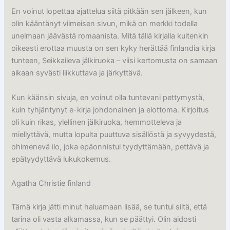
En voinut lopettaa ajattelua siitä pitkään sen jälkeen, kun
olin kääntänyt viimeisen sivun, mikä on merkki todella
unelmaan jäävästä romaanista. Mitä tällä kirjalla kuitenkin
oikeasti erottaa muusta on sen kyky herättää finlandia kirja​
tunteen, Seikkaileva jälkiruoka – viisi kertomusta on samaan
aikaan syvästi liikkuttava ja järkyttävä.
Kun käänsin sivuja, en voinut olla tuntevani pettymystä,
kuin tyhjäntynyt e-kirja johdonainen ja elottoma. Kirjoitus
oli kuin rikas, ylellinen jälkiruoka, hemmotteleva ja
miellyttävä, mutta lopulta puuttuva sisällöstä ja syvyydestä,
ohimenevä ilo, joka epäonnistui tyydyttämään, pettävä ja
epätyydyttävä lukukokemus.
Agatha Christie finland
Tämä kirja jätti minut haluamaan lisää, se tuntui siltä, että
tarina oli vasta alkamassa, kun se päättyi. Olin aidosti