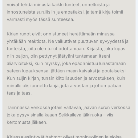
voivat tehdä minusta kaikki tunteet, onneltuista ja
innostuneista surullisiin ja empatiaksi, ja tämä kirja toimii
varmasti myös tässä suhteessa.
Kirjan runot eivät onnistuneet herättämään minussa
yhtäkään reaktiota. Ne vaikuttivat puuttuvan syvyydestä ja
tunteista, joita olen tullut odottamaan. Kirjasta, joka lupasi
niin paljon, olin pettynyt jäätyäni tuntemaan itseni
aliarvioituksi, kuin myrsky, joka epäonnistuu lunastamaan
sateen lupauksensa, jättäen maan kuivaksi ja poutaiseksi.
Kun suljin kirjan, tunsin kiitollisuuden ja arvostuksen, kuin
minulle olisi annettu lahja, jota arvostan ja johon palaan
taas ja taas.
Tarinnassa verkossa jotain valtavaa, jäävän surun verkossa
joka pysyy sinulla kauan Seikkaileva jälkiruoka – viisi
kertomusta jälkeen.
Kirjassa esiintyvät hahmot olivat monipuolinen ja eloisa