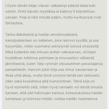
Löysin tämän kirjan olevan vaikeampi päästä lataa kuin
odotin. Ehkä bändin mystiikka ei käänny fi kirjoitettuun
sanaan. Kirja ei ollut minulle paljon, mutta kuvitusosat ovat
fantastisia.
Tarina lääkäreistä ja heidän emotionaalisista
kamppailuistaan on sellainen, joka resonoi syvällä, ja saa
kysymään, miten suomeksi selviytyvät työnsä stressistä.
Mikä kuitenkin teki minuun eniten vaikutuksen, oli kirjan
huolellinen tutkimus perinteen ja innovaation välisestä
jännitteestä, kuten Tata-ryhmän sitoutuminen perustajansa
periaatteisiin. Harvoin jokin kirja saa minut nauramaan ja
itkeä yhtä aikaa, mutta tämä onnistui tehdä sen taitavasti,
ollen sekä koskettava että humoristinen. Tämä kirja on
hyvä esimerkki siitä, miten hyvä narraatio voi tehdä sinusta
tunteen, että olet hahmojen kanssa, kokeutuksessa heidän
tunteitaan ja toivossa heidän voittaa heidän haasteensa.