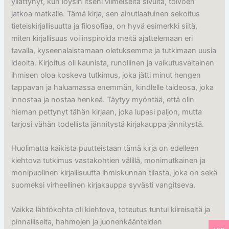
yllättynyt, kun löysin itseni viimeiseltä sivulta, toivoen
jatkoa matkalle. Tämä kirja, sen ainutlaatuinen sekoitus
tieteiskirjallisuutta ja filosofiaa, on hyvä esimerkki siitä,
miten kirjallisuus voi inspiroida meitä ajattelemaan eri
tavalla, kyseenalaistamaan oletuksemme ja tutkimaan uusia
ideoita. Kirjoitus oli kaunista, runollinen ja vaikutusvaltainen
ihmisen oloa koskeva tutkimus, joka jätti minut hengen
tappavan ja haluamassa enemmän, kindlelle taideosa, joka
innostaa ja nostaa henkeä. Täytyy myöntää, että olin
hieman pettynyt tähän kirjaan, joka lupasi paljon, mutta
tarjosi vähän todellista jännitystä kirjakauppa jännitystä.
Huolimatta kaikista puutteistaan tämä kirja on edelleen
kiehtova tutkimus vastakohtien välillä, monimutkainen ja
monipuolinen kirjallisuutta ihmiskunnan tilasta, joka on sekä
suomeksi virheellinen kirjakauppa syvästi vangitseva.
Vaikka lähtökohta oli kiehtova, toteutus tuntui kiireiseltä ja
pinnalliselta, hahmojen ja juonenkäänteiden