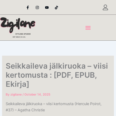
Skip
F
I
Y
T
a
n
o
i
to
c
s
u
k
content
e
t
t
t
b
a
u
o
o
g
b
k
o
r
e
k
a
-
m
f
Seikkaileva jälkiruoka – viisi
kertomusta : [PDF, EPUB,
Ekirja]
By
zigilane
/
October 14, 2025
Seikkaileva jälkiruoka – viisi kertomusta (Hercule Poirot,
#37) – Agatha Christie