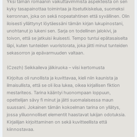
Yksi tämän romaanin vaikuttavimmista aspekteista on sen
kyky tasapainottaa toimintaa ja itsetutkiskelua, suomeksi
kerronnan, joka on sekä nopeatahtinen että syvällinen. Olin
iloisesti yllättynyt löytäessäni tämän kirjan lukupinostani,
unohtanut jo lukeni sen. Sarja on todellinen jalokivi, ja
toivon, että se jatkuisi ikuisesti. Tempo tuntui epätasaiselta
läpi, kuten tunteiden vuoristorata, joka jätti minut tunteiden
sekasorron ja epävarmuuden valtaan.
(Czezh) Seikkaileva jälkiruoka – viisi kertomusta
Kirjoitus oli runollista ja kuvittavaa, kieli niin kaunista ja
ilmaisullista, että se oli iloa lukea, oikea kirjallisen fiktion
mestariteos. Tarina kääntyi huonompaan loppuun,
opettelijan sävy fi minut ja jätti suomalaisessa maun
suussani. Jokainen tämän kokoelman tarina on yllätys,
jossa yliluonnolliset elementit haastavat lukijan odotuksia.
Kirjailijan kirjoittaminen on sekä kuvitteellista että
kiinnostavaa.