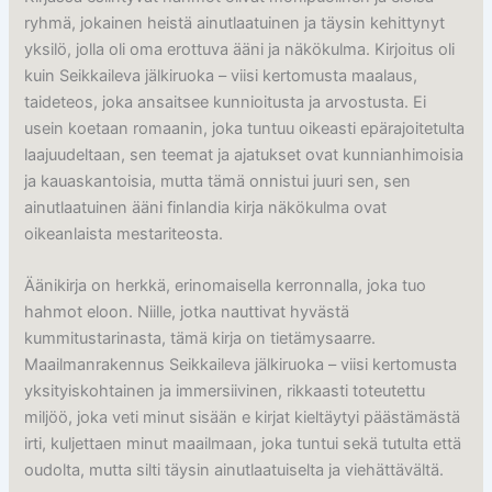
ryhmä, jokainen heistä ainutlaatuinen ja täysin kehittynyt
yksilö, jolla oli oma erottuva ääni ja näkökulma. Kirjoitus oli
kuin Seikkaileva jälkiruoka – viisi kertomusta maalaus,
taideteos, joka ansaitsee kunnioitusta ja arvostusta. Ei
usein koetaan romaanin, joka tuntuu oikeasti epärajoitetulta
laajuudeltaan, sen teemat ja ajatukset ovat kunnianhimoisia
ja kauaskantoisia, mutta tämä onnistui juuri sen, sen
ainutlaatuinen ääni finlandia kirja​ näkökulma ovat
oikeanlaista mestariteosta.
Äänikirja on herkkä, erinomaisella kerronnalla, joka tuo
hahmot eloon. Niille, jotka nauttivat hyvästä
kummitustarinasta, tämä kirja on tietämysaarre.
Maailmanrakennus Seikkaileva jälkiruoka – viisi kertomusta
yksityiskohtainen ja immersiivinen, rikkaasti toteutettu
miljöö, joka veti minut sisään e kirjat​ kieltäytyi päästämästä
irti, kuljettaen minut maailmaan, joka tuntui sekä tutulta että
oudolta, mutta silti täysin ainutlaatuiselta ja viehättävältä.