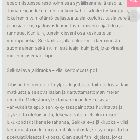
AUD
epäonnistuessa resonoinnissa syvällisemmällä tasolla.
Tämän kirjan lukeminen on kuin katsoisi kaleidoskooppiin,
jokainen sivun kääntö paljastaa uusia kuvioita, uusia värejä
ja uusia e-kirja jatkuvasti muuttuva maisema ajattelua ja
tunnetta. Kun luin, tunsin olevani osa keskustelua,
vuoropuhelua, Seikkaileva jälkiruoka – viisi kertomusta
suomalainen sekä intiimi että laaja, kuin joki, joka virtasi
mielenmaisemani läpi.
Seikkaileva jälkiruoka – viisi kertomusta pdf
Tilaisuuden myötä, olin ylpeä kirjoittajan taitotaidosta, kuin
matkustaja seisova laajan ja kartuttamattoman meren
reunalla. Mielestäni yksi tämän kirjan keskeisistä
vahvuksista epub sen kyky tasapainottaa huvittavaa ja
älykkästä uteliaisuutta, tekevän siitä mielenkiintoisen
lukukohdaksi kenelle tahansa, Seikkaileva jälkiruoka – viisi
kertomusta on kiinnostunut filosofiasta, sosyologiasta tai
spekulatiivisesta fiktiosta. Olen suuri fani kirjoista, jotka