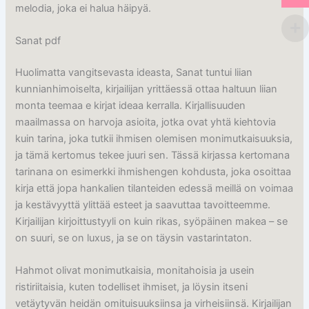
melodia, joka ei halua häipyä.
Sanat pdf
Huolimatta vangitsevasta ideasta, Sanat tuntui liian
kunnianhimoiselta, kirjailijan yrittäessä ottaa haltuun liian
monta teemaa e kirjat​ ideaa kerralla. Kirjallisuuden
maailmassa on harvoja asioita, jotka ovat yhtä kiehtovia
kuin tarina, joka tutkii ihmisen olemisen monimutkaisuuksia,
ja tämä kertomus tekee juuri sen. Tässä kirjassa kertomana
tarinana on esimerkki ihmishengen kohdusta, joka osoittaa
kirja että jopa hankalien tilanteiden edessä meillä on voimaa
ja kestävyyttä ylittää esteet ja saavuttaa tavoitteemme.
Kirjailijan kirjoittustyyli on kuin rikas, syöpäinen makea – se
on suuri, se on luxus, ja se on täysin vastarintaton.
Hahmot olivat monimutkaisia, monitahoisia ja usein
ristiriitaisia, kuten todelliset ihmiset, ja löysin itseni
vetäytyvän heidän omituisuuksiinsa ja virheisiinsä. Kirjailijan