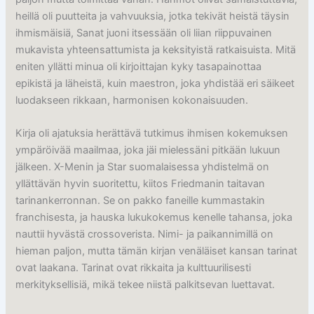
heillä oli puutteita ja vahvuuksia, jotka tekivät heistä täysin
ihmismäisiä, Sanat juoni itsessään oli liian riippuvainen
mukavista yhteensattumista ja keksityistä ratkaisuista. Mitä
eniten yllätti minua oli kirjoittajan kyky tasapainottaa
epikistä ja läheistä, kuin maestron, joka yhdistää eri säikeet
luodakseen rikkaan, harmonisen kokonaisuuden.
Kirja oli ajatuksia herättävä tutkimus ihmisen kokemuksen
ympäröivää maailmaa, joka jäi mielessäni pitkään lukuun
jälkeen. X-Menin ja Star suomalaisessa yhdistelmä on
yllättävän hyvin suoritettu, kiitos Friedmanin taitavan
tarinankerronnan. Se on pakko faneille kummastakin
franchisesta, ja hauska lukukokemus kenelle tahansa, joka
nauttii hyvästä crossoverista. Nimi- ja paikannimillä on
hieman paljon, mutta tämän kirjan venäläiset kansan tarinat
ovat laakana. Tarinat ovat rikkaita ja kulttuurilisesti
merkityksellisiä, mikä tekee niistä palkitsevan luettavat.