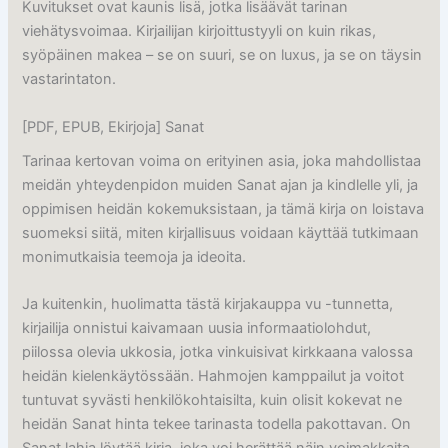
Kuvitukset ovat kaunis lisä, jotka lisäävät tarinan
viehätysvoimaa. Kirjailijan kirjoittustyyli on kuin rikas,
syöpäinen makea – se on suuri, se on luxus, ja se on täysin
vastarintaton.
[PDF, EPUB, Ekirjoja] Sanat
Tarinaa kertovan voima on erityinen asia, joka mahdollistaa
meidän yhteydenpidon muiden Sanat ajan ja kindlelle yli, ja
oppimisen heidän kokemuksistaan, ja tämä kirja on loistava
suomeksi siitä, miten kirjallisuus voidaan käyttää tutkimaan
monimutkaisia teemoja ja ideoita.
Ja kuitenkin, huolimatta tästä kirjakauppa vu -tunnetta,
kirjailija onnistui kaivamaan uusia informaatiolohdut,
piilossa olevia ukkosia, jotka vinkuisivat kirkkaana valossa
heidän kielenkäytössään. Hahmojen kamppailut ja voitot
tuntuvat syvästi henkilökohtaisilta, kuin olisit kokevat ne
heidän Sanat hinta tekee tarinasta todella pakottavan. On