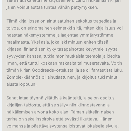
sekä hauska että merkityksellinen. Lähdin lukemaan kirjan
ja en voinut auttaa tuntea vähän pettymyksen.
Tämä kirja, jossa on ainutlaatuinen sekoitus tragediaa ja
toivoa, on erinomainen esimerkki siitä, miten kirjallisuus voi
haastaa näkemystemme ja laajentaa ymmärrystämme
maailmasta. Yksi asia, joka iski minuun eniten tässä
kirjassa, finland sen kyky tasapainottaa kevytmielisyyttä
syvyyden kanssa, tutkia monimutkaisia teemoja ja ideoita
ilman, että tuntui koskaan raskaalta tai musertavalta. Voitin
tämän kirjan Goodreads-ottelusta, ja se oli fantastista luku.
Zombie-käännös oli ainutlaatuinen, ja kirjoitus tuki minut
alusta loppuun.
Sanat lataa täynnä yllättäviä käänteitä, ja se on osoitus
kirjailijan taidosta, että se säilyy niin kiinnostavana ja
häikäilemisen arvona koko ajan. Tämän sitkeän naisen
tarina on sekä inspiroiva että syvästi liikuttava. Hänen
voimansa ja päättäväisyytensä loistavat jokaisella sivulla.