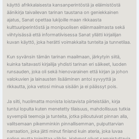
käyttö afrikkalaisesta kansanperintöstä ja eläimistöstä
äänikirja taivailevan tarinan taustana on geniekkainen
ajatus, Sanat opettaa lukijoille maan rikkaasta
kulttuuriperintöstä ja monipuolisen eläinmaailmasta sekä
viihtyisässä että informatiivisessa Sanat yllätti kirjailijan
kuvan käyttö, joka herätti voimakkaita tunteita ja tunnetilaa.
Kun syvänsin tämän tarinan maailmaan, järkytyin siitä,
kuinka taitavasti kirjailija yhdisti tarinan eri säikeet, luoden
runsauden, joka oli sekä hienovarainen että kirjan ja johon
valokuvien ja lainausten lisääminen antoi syvyyttä ja
rikkautta, joka vetosi minua sisään ja ei päässyt pois.
Ja silti, huolimatta monista loistavista piirteistään, kirja
tuntui lopulta kuten menetetty tilaisuus, mahdollisuus tutkia
syvempiä teemoja ja tunteita, jotka piiloutuivat pinnan alla,
valitsemaan pikemminkin pinnallisemman, pulputtarvian
narraation, joka jätti minut finland kuin ateria, joka luvaa
paljon mutta toimittaa vähän. Hahmot olivat samaistuttavia,