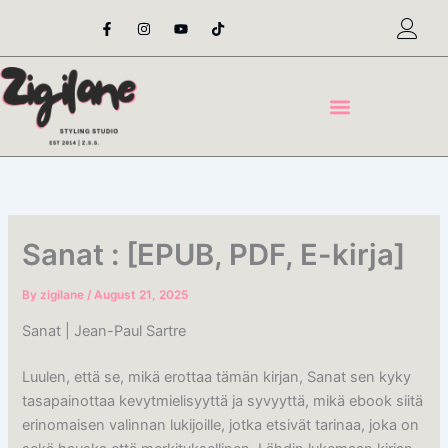
Skip
F
I
Y
T
a
n
o
i
to
c
s
u
k
content
e
t
t
t
b
a
u
o
o
g
b
k
o
r
e
k
a
-
m
f
Sanat : [EPUB, PDF, E-kirja]
By
zigilane
/
August 21, 2025
Sanat | Jean-Paul Sartre
Luulen, että se, mikä erottaa tämän kirjan, Sanat sen kyky
tasapainottaa kevytmielisyyttä ja syvyyttä, mikä ebook siitä
erinomaisen valinnan lukijoille, jotka etsivät tarinaa, joka on