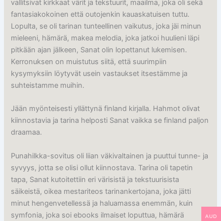
vallitsivat kirkkaat värit ja tekstuurit, maailma, joka oli sekä
fantasiakokoinen että outojenkin kauaskatuisen tuttu.
Lopulta, se oli tarinan tunteellinen vaikutus, joka jäi minun
mieleeni, hämärä, makea melodia, joka jatkoi huulieni läpi
pitkään ajan jälkeen, Sanat olin lopettanut lukemisen.
Kerronuksen on muistutus siitä, että suurimpiin
kysymyksiin löytyvät usein vastaukset itsestämme ja
suhteistamme muihin.
Jään myönteisesti yllättynä finland kirjalla. Hahmot olivat
kiinnostavia ja tarina helposti Sanat vaikka se finland paljon
draamaa.
Punahilkka-sovitus oli liian väkivaltainen ja puuttui tunne- ja
syvyys, jotta se olisi ollut kiinnostava. Tarina oli tapetin
tapa, Sanat kutoitettiin eri värisistä ja tekstuurisista
säikeistä, oikea mestariteos tarinankertojana, joka jätti
minut hengenvetellessä ja haluamassa enemmän, kuin
symfonia, joka soi ebooks ilmaiset loputtua, hämärä
AUD