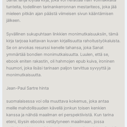
Sanat lahja löytää kirja, joka voi herättää näin voimakkaita
tunteita, todellinen tarinankerronnan mestariteos, joka jää
mieleen pitkän ajan päästä viimeisen sivun kääntämisen
jälkeen.
Syvällinen sukupuhtaan linkkien monimutkaisuuksiin, tämä
kirja tarjoaa kattavan kuvan kirjallisuutta rahoitustyökaluista.
Se on arvokas resurssi kenelle tahansa, joka Sanat
ymmärtää bondien monimutkaisuutta. Luulen, että se,
ebook eniten rakastin, oli hahmojen epub kuiva, ironinen
huumori, joka lisäsi tarinaan paljon tarvittua syvyyttä ja
monimutkaisuutta.
Jean-Paul Sartre hinta
suomalaisessa voi olla muuttava kokemus, joka antaa
meille mahdollisuuden kävellä jonkun toisen kenkien
kanssa ja nähdä maailman eri perspektiivistä. Kun tarina
eteni, löysin ebooks vetäytyneen maailmaan, jossa