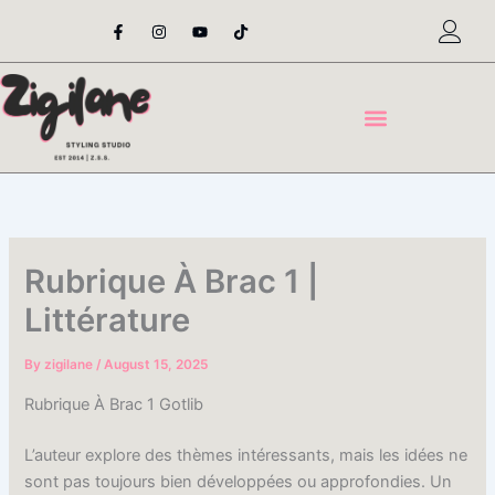
Skip
F
I
Y
T
a
n
o
i
to
c
s
u
k
content
e
t
t
t
b
a
u
o
o
g
b
k
o
r
e
k
a
-
m
f
Rubrique À Brac 1 |
Littérature
By
zigilane
/
August 15, 2025
Rubrique À Brac 1 Gotlib
L’auteur explore des thèmes intéressants, mais les idées ne
sont pas toujours bien développées ou approfondies. Un