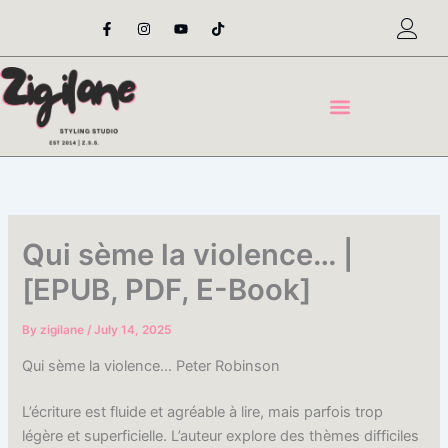
Skip
F
I
Y
T
a
n
o
i
to
c
s
u
k
content
e
t
t
t
b
a
u
o
o
g
b
k
o
r
e
k
a
-
m
f
Qui sème la violence… |
[EPUB, PDF, E-Book]
By
zigilane
/
July 14, 2025
Qui sème la violence… Peter Robinson
L’écriture est fluide et agréable à lire, mais parfois trop
légère et superficielle. L’auteur explore des thèmes difficiles