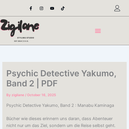
Skip
F
I
Y
T
a
n
o
i
to
c
s
u
k
content
e
t
t
t
b
a
u
o
o
g
b
k
o
r
e
k
a
-
m
f
Psychic Detective Yakumo,
Band 2 | PDF
By
zigilane
/
October 16, 2025
Psychic Detective Yakumo, Band 2 : Manabu Kaminaga
Bücher wie dieses erinnern uns daran, dass Abenteuer
nicht nur um das Ziel, sondern um die Reise selbst geht.