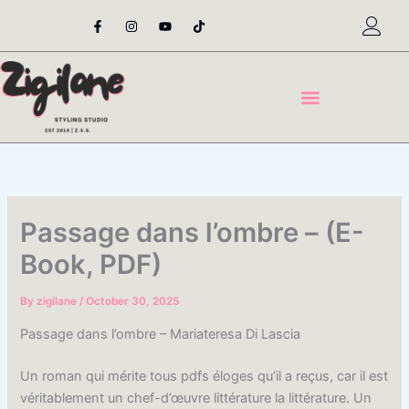
Skip
F
I
Y
T
a
n
o
i
to
c
s
u
k
content
e
t
t
t
b
a
u
o
o
g
b
k
o
r
e
k
a
-
m
f
Passage dans l’ombre – (E-
Book, PDF)
By
zigilane
/
October 30, 2025
Passage dans l’ombre – Mariateresa Di Lascia
Un roman qui mérite tous pdfs éloges qu’il a reçus, car il est
véritablement un chef-d’œuvre littérature la littérature. Un