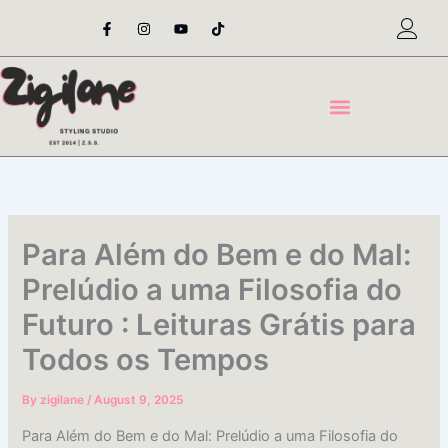
Skip
F
I
Y
T
a
n
o
i
to
c
s
u
k
content
e
t
t
t
b
a
u
o
o
g
b
k
o
r
e
k
a
-
m
f
Para Além do Bem e do Mal:
Prelúdio a uma Filosofia do
Futuro : Leituras Grátis para
Todos os Tempos
By
zigilane
/
August 9, 2025
Para Além do Bem e do Mal: Prelúdio a uma Filosofia do