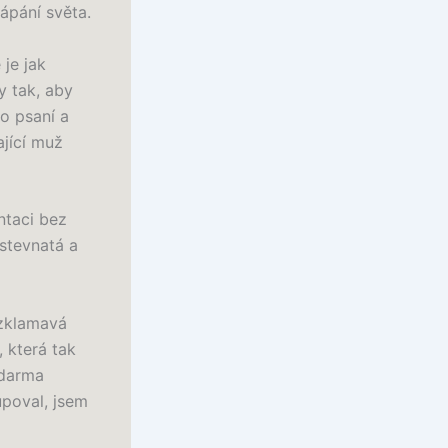
ápání světa.
 je jak
y tak, aby
o psaní a
ající muž
ntaci bez
stevnatá a
 zklamavá
, která tak
zdarma
upoval, jsem