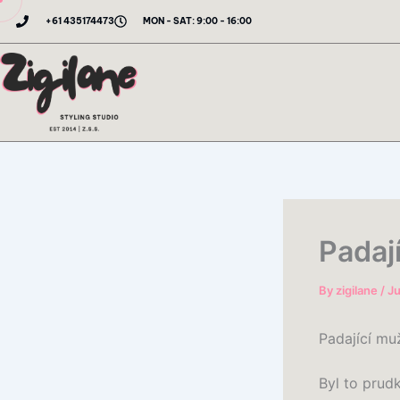
Skip
+61 435174473
MON - SAT: 9:00 - 16:00
to
content
Padaj
By
zigilane
/
Ju
Padající mu
Byl to prud