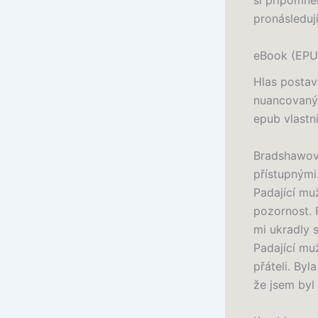
si připomněl
pronásleduj
eBook (EPU
Hlas postav 
nuancovaný 
epub vlastn
Bradshawovo
přístupnými
Padající mu
pozornost. 
mi ukradly s
Padající mu
přáteli. Byl
že jsem byl