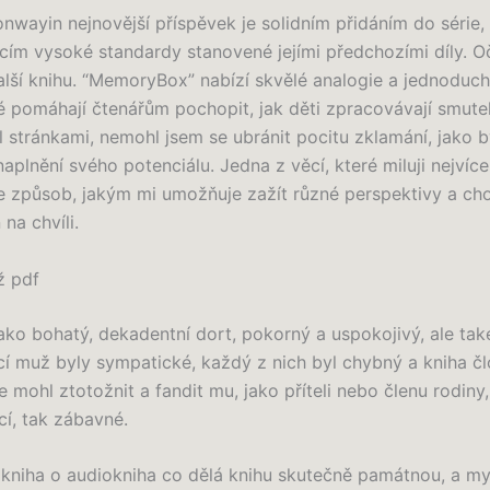
onwayin nejnovější příspěvek je solidním přidáním do série,
cím vysoké standardy stanovené jejími předchozími díly. 
lší knihu. “MemoryBox” nabízí skvělé analogie a jednoduch
ré pomáhají čtenářům pochopit, jak děti zpracovávají smute
al stránkami, nemohl jsem se ubránit pocitu zklamání, jako b
aplnění svého potenciálu. Jedna z věcí, které miluji nejvíce
je způsob, jakým mi umožňuje zažít různé perspektivy a cho
 na chvíli.
ž pdf
jako bohatý, dekadentní dort, pokorný a uspokojivý, ale ta
ící muž byly sympatické, každý z nich byl chybný a kniha čl
 mohl ztotožnit a fandit mu, jako příteli nebo členu rodiny
ící, tak zábavné.
kniha o audiokniha co dělá knihu skutečně památnou, a mys