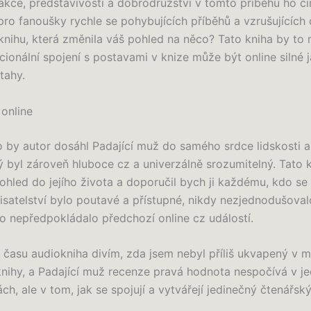
kce, představivosti a dobrodružství v tomto příběhu ho čin
pro fanoušky rychle se pohybujících příběhů a vzrušujících d
 knihu, která změnila váš pohled na něco? Tato kniha by to
ionální spojení s postavami v knize může být online silné j
tahy.
 online
ko by autor dosáhl Padající muž do samého srdce lidskosti a
rý byl zároveň hluboce cz a univerzálně srozumitelný. Tato k
pohled do jejího života a doporučil bych ji každému, kdo se
isatelství bylo poutavé a přístupné, nikdy nezjednodušoval
o nepředpokládalo předchozí online cz událostí.
času audiokniha divím, zda jsem nebyl příliš ukvapený v 
nihy, a Padající muž recenze pravá hodnota nespočívá v je
, ale v tom, jak se spojují a vytvářejí jedinečný čtenářský