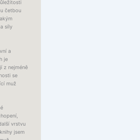
ležitosti
ou četbou
 jakým
a síly
vní a
h je
jí z nejméně
nosti se
jící muž
né
chopení,
alší vrstvu
 knihy jsem