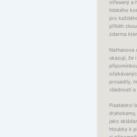
otřesený a 
lidského ko
pro každého
příběh zkoum
zdarma kter
Nathanova o
ukazují, že 
připomínkou
očekávaných
prosadily, m
všedností a 
Pisatelství 
drahokamy, 
jako skláda
hloubky k př