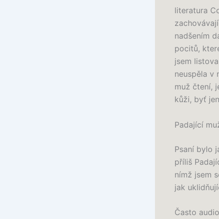
literatura C
zachovávají
nadšením da
pocitů, kte
jsem listov
neuspěla v n
muž čtení, 
kůži, byť jen
Padající mu
Psaní bylo 
příliš Padaj
nímž jsem se
jak uklidňuj
Často audio