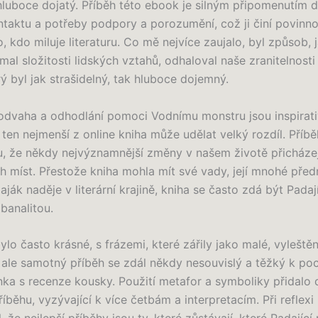
hluboce dojatý. Příběh této ebook je silným připomenutím dů
ntaktu a potřeby podpory a porozumění, což ji činí povinn
, kdo miluje literaturu. Co mě nejvíce zaujalo, byl způsob,
al složitosti lidských vztahů, odhaloval naše zranitelnosti 
ý byl jak strašidelný, tak hluboce dojemný.
dvaha a odhodlání pomoci Vodnímu monstru jsou inspirati
i ten nejmenší z online kniha může udělat velký rozdíl. Příbě
, že někdy nejvýznamnější změny v našem životě přicháze
 míst. Přestože kniha mohla mít své vady, její mnohé před
aják naděje v literární krajině, kniha se často zdá být Pada
banalitou.
bylo často krásné, s frázemi, které zářily jako malé, vyleště
ale samotný příběh se zdál někdy nesouvislý a těžký k po
nka s recenze kousky. Použití metafor a symboliky přidalo d
íběhu, vyzývající k více četbám a interpretacím. Při reflexi