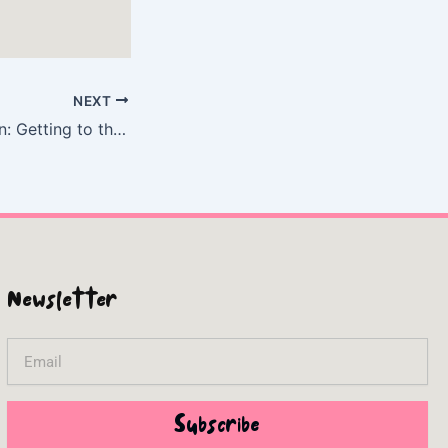
NEXT
Painting by Design: Getting to the Essence of Good Picture-Making – [EPUB]
Newsletter
Email
Subscribe