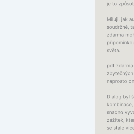
je to způso
Miluji, jak 
soudržné, t
zdarma mohl
připomínkou
světa.
pdf zdarma k
zbytečných 
naprosto on
Dialog byl 
kombinace, 
snadno vyvá
zážitek, kt
se stále víc