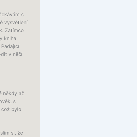
Očekávám s
é vysvětlení
k. Zatímco
y kniha
 Padající
dit v něčí
ké někdy až
ověk, s
, což bylo
lím si, že