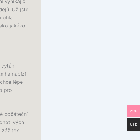
í vynikající
ějů. Už jste
 mohla
ako jakékoli
 vytáhl
niha nabízí
 chce lépe
o pro
AUD
mé počáteční
dnotlivých
USD
 zážitek.