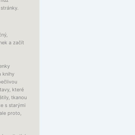
 muž
stránky.
čný,
nek a začít
lenky
a knihy
pečlivou
tavy, které
átily, tkanou
ce s starými
ale proto,