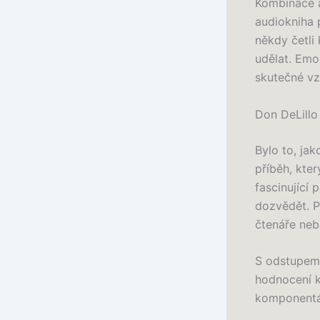
Kombinace a
audiokniha 
někdy četli
udělat. Emoc
skutečné vz
Don DeLillo
Bylo to, ja
příběh, kte
fascinující 
dozvědět. P
čtenáře neb
S odstupem 
hodnocení k
komponentách