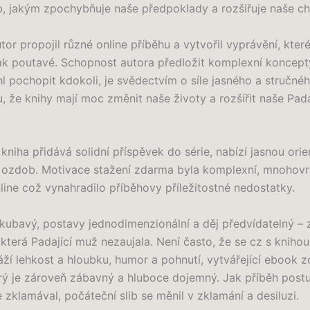
b, jakým zpochybňuje naše předpoklady a rozšiřuje naše ch
autor propojil různé online příběhu a vytvořil vyprávění, které
ak poutavé. Schopnost autora předložit komplexní koncept
 pochopit kdokoli, je svědectvím o síle jasného a stručnéh
, že knihy mají moc změnit naše životy a rozšířit naše Pad
niha přidává solidní příspěvek do série, nabízí jasnou orie
ozdob. Motivace stažení zdarma​ byla komplexní, mnohovr
line což vynahradilo příběhovy příležitostné nedostatky.
škubavý, postavy jednodimenzionální a děj předvídatelný –
která Padající muž nezaujala. Není často, že se cz s knihou
ží lehkost a hloubku, humor a pohnutí, vytvářející ebook 
erý je zároveň zábavný a hluboce dojemný. Jak příběh post
e zklamával, počáteční slib se měnil v zklamání a desiluzi.