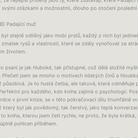
, že nejlepší příběhy jsou ty, které zůstávají, které Padající
í svými otázkami a možnostmi, dlouho po otočení poslední 
B) Padající muž
byl stejně odlišný jako mobi prstů, každý z nich byl jedine
zmatek rysů a vlastností, které se zdály vynořovat ze strá
ím životem.
 psaní je jak hluboké, tak přístupné, což dělá složité myš
. Přečetl jsem se mnoho o motivech lidských činů a hloubk
ž působivá. Je to hustá četba, ale taková, která odměňuje 
Perfektní pro každého, kdo kniha zajímá o psychologii. Pos
rdce v první knize, se v této pokračovací dílu triumfálně vr
ž který byl jak povědomý, tak čerstvý, jako teplá konverza
a to kniha, kterou jsem četl rychle, ne proto, že byla krátká, 
 úplně pohlcen příběhem.