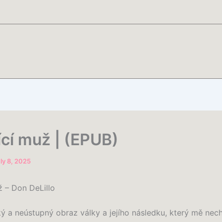
ící muž | (EPUB)
ly 8, 2025
ž – Don DeLillo
ký a neústupný obraz války a jejího následku, který mě nec