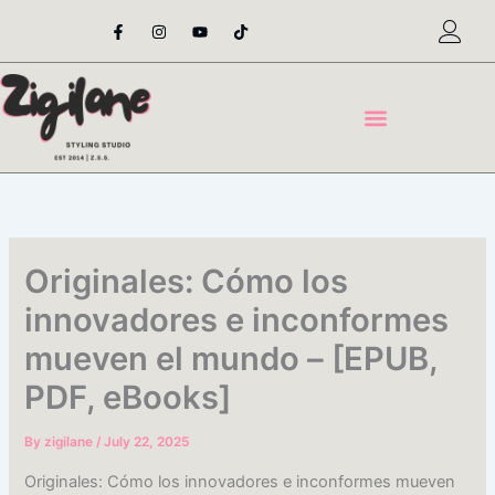
Skip
F
I
Y
T
a
n
o
i
to
c
s
u
k
content
e
t
t
t
b
a
u
o
o
g
b
k
o
r
e
k
a
-
m
f
Originales: Cómo los
innovadores e inconformes
mueven el mundo – [EPUB,
PDF, eBooks]
By
zigilane
/
July 22, 2025
Originales: Cómo los innovadores e inconformes mueven