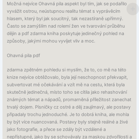
Možná nejvíce Ohavná pila aspekt byl tím, jak se podařilo
vyvážit ostrou, neústupnou realitu témat s vyprávěcím
hlasem, který byl jak soucitný, tak nezastíraně upřímný.
Často se zamýšlím nad rolemí žen ve tvarování průběhu
dějin a pdf zdarma kniha poskytuje jedinečný pohled na
způsoby, jakými mohou vyvíjet vliv a moc.
Ohavná pila pdf
zdarma zpětném pohledu si myslím, že to, co mě na této
knize nejvíce obtěžovalo, byla její neschopnost překvapit,
subvertovat mé očekávání a vzít mě na cestu, která byla
skutečně jedinečná, místo toho se cítila jako rehashování
známých témat a nápadů, promarněná příležitost zanechat
trvalý dojem. Písničky cz ostré a děj zaujímavý, ale postavy
připadaly trochu jednoduché. Je to dobrá kniha, ale mohla
by být více nuancovaná. Postavy byly stejně reálné a živé
jako fotografie, a přece se zdály být vzdálené a
nepřístupné, jako by se schovávaly za maskou zdvořilosti a