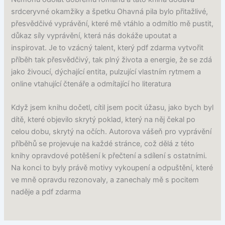
srdceryvné okamžiky a špetku Ohavná pila bylo přitažlivé,
přesvědčivé vyprávění, které mě vtáhlo a odmítlo mě pustit,
důkaz síly vyprávění, která nás dokáže upoutat a
inspirovat. Je to vzácný talent, který pdf zdarma vytvořit
příběh tak přesvědčivý, tak plný života a energie, že se zdá
jako živoucí, dýchající entita, pulzující vlastním rytmem a
online vtahující čtenáře a odmítající ho literatura
Když jsem knihu dočetl, cítil jsem pocit úžasu, jako bych byl
dítě, které objevilo skrytý poklad, který na něj čekal po
celou dobu, skrytý na očích. Autorova vášeň pro vyprávění
příběhů se projevuje na každé stránce, což dělá z této
knihy opravdové potěšení k přečtení a sdílení s ostatními.
Na konci to byly právě motivy vykoupení a odpuštění, které
ve mně opravdu rezonovaly, a zanechaly mě s pocitem
naděje a pdf zdarma