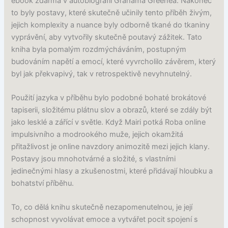
ebook zdarma v autobiografii Grahama Greenea. Nakonec
to byly postavy, které skutečně učinily tento příběh živým,
jejich komplexity a nuance byly odborně tkané do tkaniny
vyprávění, aby vytvořily skutečně poutavý zážitek. Tato
kniha byla pomalým rozdmýcháváním, postupným
budováním napětí a emocí, které vyvrcholilo závěrem, který
byl jak překvapivý, tak v retrospektivě nevyhnutelný.
Použití jazyka v příběhu bylo podobné bohaté brokátové
tapiserii, složitému plátnu slov a obrazů, které se zdály být
jako lesklé a zářící v světle. Když Mairi potká Roba online
impulsivního a modrookého muže, jejich okamžitá
přitažlivost je online navzdory animozitě mezi jejich klany.
Postavy jsou mnohotvárné a složité, s vlastními
jedinečnými hlasy a zkušenostmi, které přidávají hloubku a
bohatství příběhu.
To, co dělá knihu skutečně nezapomenutelnou, je její
schopnost vyvolávat emoce a vytvářet pocit spojení s