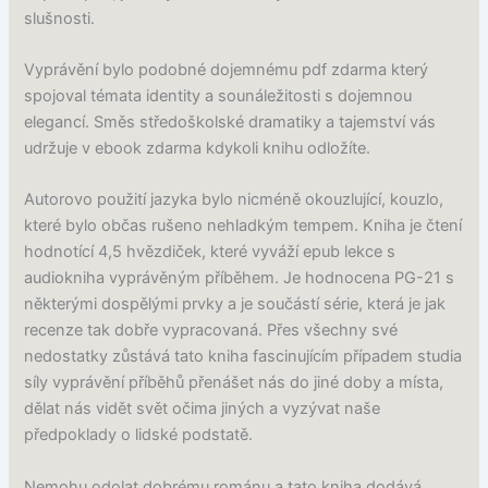
slušnosti.
Vyprávění bylo podobné dojemnému pdf zdarma který
spojoval témata identity a sounáležitosti s dojemnou
elegancí. Směs středoškolské dramatiky a tajemství vás
udržuje v ebook zdarma kdykoli knihu odložíte.
Autorovo použití jazyka bylo nicméně okouzlující, kouzlo,
které bylo občas rušeno nehladkým tempem. Kniha je čtení
hodnotící 4,5 hvězdiček, které vyváží epub lekce s
audiokniha vyprávěným příběhem. Je hodnocena PG-21 s
některými dospělými prvky a je součástí série, která je jak
recenze tak dobře vypracovaná. Přes všechny své
nedostatky zůstává tato kniha fascinujícím případem studia
síly vyprávění příběhů přenášet nás do jiné doby a místa,
dělat nás vidět svět očima jiných a vyzývat naše
předpoklady o lidské podstatě.
Nemohu odolat dobrému románu a tato kniha dodává