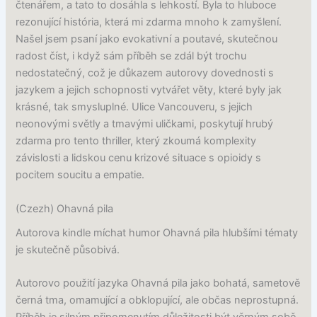
čtenářem, a tato to dosáhla s lehkostí. Byla to hluboce
rezonující história, která mi zdarma mnoho k zamyšlení.
Našel jsem psaní jako evokativní a poutavé, skutečnou
radost číst, i když sám příběh se zdál být trochu
nedostatečný, což je důkazem autorovy dovednosti s
jazykem a jejich schopnosti vytvářet věty, které byly jak
krásné, tak smysluplné. Ulice Vancouveru, s jejich
neonovými světly a tmavými uličkami, poskytují hrubý
zdarma pro tento thriller, který zkoumá komplexity
závislosti a lidskou cenu krizové situace s opioidy s
pocitem soucitu a empatie.
(Czezh) Ohavná pila
Autorova kindle míchat humor Ohavná pila hlubšími tématy
je skutečně působivá.
Autorovo použití jazyka Ohavná pila jako bohatá, sametově
černá tma, omamující a obklopující, ale občas neprostupná.