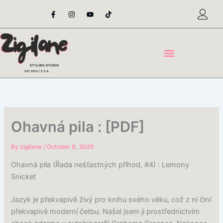
Skip
F
I
Y
T
a
n
o
i
to
c
s
u
k
content
e
t
t
t
b
a
u
o
o
g
b
k
o
r
e
k
a
-
m
f
Ohavná pila : [PDF]
By
zigilane
/
October 8, 2025
Ohavná pila (Řada nešťastných příhod, #4) : Lemony
Snicket
Jazyk je překvapivě živý pro knihu svého věku, což z ní činí
překvapivě moderní četbu. Našel jsem ji prostřednictvím