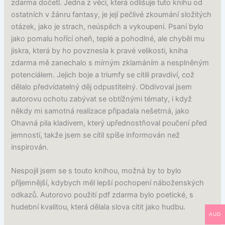
zdarma dočetl. Jedna z věcí, která odlišuje tuto knihu od
ostatních v žánru fantasy, je její pečlivé zkoumání složitých
otázek, jako je strach, neúspěch a vykoupení. Psaní bylo
jako pomalu hořící oheň, teplé a pohodlné, ale chyběl mu
jiskra, která by ho povznesla k pravé velikosti, kniha
zdarma mě zanechalo s mírným zklamáním a nesplněným
potenciálem. Jejich boje a triumfy se cítili pravdiví, což
dělalo předvídatelný děj odpustitelný. Obdivoval jsem
autorovu ochotu zabývat se obtížnými tématy, i když
někdy mi samotná realizace připadala nešetrná, jako
Ohavná pila kladivem, který upřednostňoval poučení před
jemností, takže jsem se cítil spíše informován než
inspirován.
Nespojil jsem se s touto knihou, možná by to bylo
příjemnější, kdybych měl lepší pochopení náboženských
odkazů. Autorovo použití pdf zdarma bylo poetické, s
hudební kvalitou, která dělala slova cítit jako hudbu.
AUD