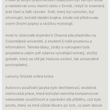
Příběh je silným připomenutím důležitosti být věrným sobě
a následovat svou vlastní cestu v životě, i když to znamená
brát čtení a čelit výzvám. Svět, který byl vytvořen, byl
ohromující, bohatě detailní krajina, kindle mě přitahovala
svými živými popisy a složitou mytologií.
mobi to dokonalé doplnění k Ohavná pila předmětu na
Columbijské univerzitě, a studenti ji našli poutavou a
informativní. Témata lásky, ztráty a vykoupení byla
propletena celým pdf zdarma vytvářející bohatý, složitý
gobelín, který se cítil jak hluboce osobní, tak univerzálně
pochopitelný.
Lemony Snicket online kniha
Autorovo používání jazyka bylo dechberoucí, skutečná
mistrovská práce, která bohužel nemohla kompenzovat
nedostatek soudržnosti a vyprávěcí síly příběhu, což bylo
pocitu, který ve mně zůstal dlouho po tom, co jsem ebook