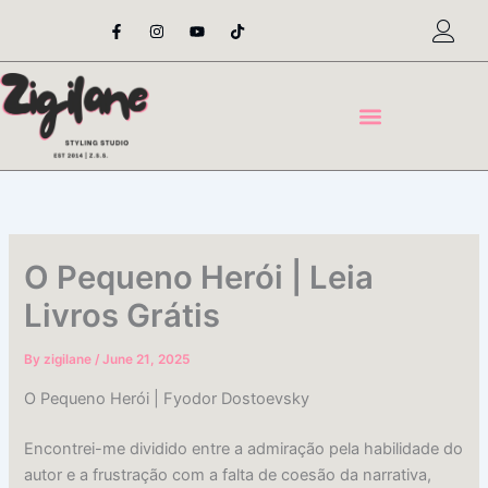
Skip
F
I
Y
T
a
n
o
i
to
c
s
u
k
content
e
t
t
t
b
a
u
o
o
g
b
k
o
r
e
k
a
-
m
f
O Pequeno Herói | Leia
Livros Grátis
By
zigilane
/
June 21, 2025
O Pequeno Herói | Fyodor Dostoevsky
Encontrei-me dividido entre a admiração pela habilidade do
autor e a frustração com a falta de coesão da narrativa,