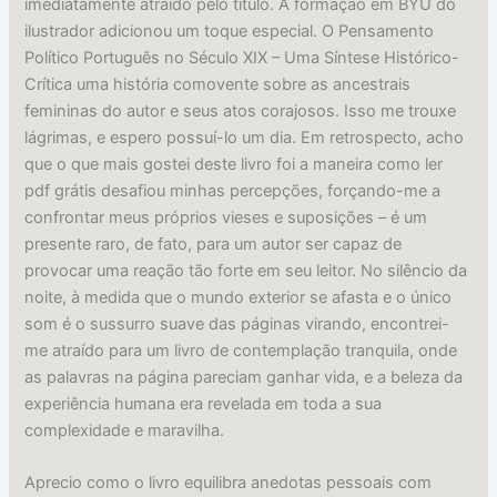
imediatamente atraído pelo título. A formação em BYU do
ilustrador adicionou um toque especial. O Pensamento
Político Português no Século XIX – Uma Síntese Histórico-
Crítica uma história comovente sobre as ancestrais
femininas do autor e seus atos corajosos. Isso me trouxe
lágrimas, e espero possuí-lo um dia. Em retrospecto, acho
que o que mais gostei deste livro foi a maneira como ler
pdf grátis desafiou minhas percepções, forçando-me a
confrontar meus próprios vieses e suposições – é um
presente raro, de fato, para um autor ser capaz de
provocar uma reação tão forte em seu leitor. No silêncio da
noite, à medida que o mundo exterior se afasta e o único
som é o sussurro suave das páginas virando, encontrei-
me atraído para um livro de contemplação tranquila, onde
as palavras na página pareciam ganhar vida, e a beleza da
experiência humana era revelada em toda a sua
complexidade e maravilha.
Aprecio como o livro equilibra anedotas pessoais com