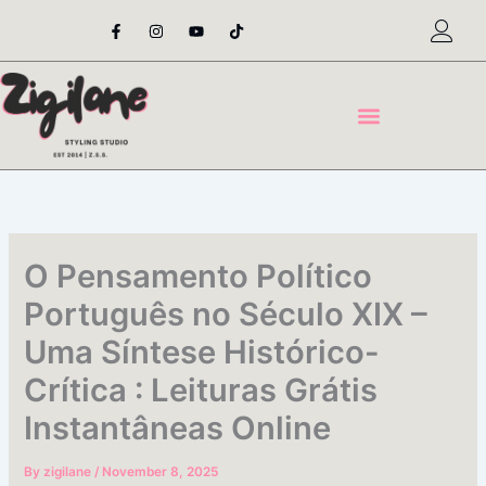
Skip
F
I
Y
T
a
n
o
i
to
c
s
u
k
content
e
t
t
t
b
a
u
o
o
g
b
k
o
r
e
k
a
-
m
f
O Pensamento Político
Português no Século XIX –
Uma Síntese Histórico-
Crítica : Leituras Grátis
Instantâneas Online
By
zigilane
/
November 8, 2025