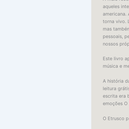
aqueles int
americana. 
torna vivo.
mas também
pessoais, p
nossos próp
Este livro a
música e me
A história 
leitura grát
escrita era
emoções O 
O Etrusco p