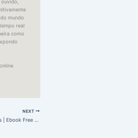
 ouvido,
nitivamente
o do mundo
 tempo real
aneira como
expondo
online
NEXT
The Birth of Venus | Ebook Free Download