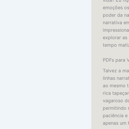
vida? Eu fi
emoções os
poder da na
narrativa e
impressiona
explorar a
tempo matiz
PDFs para V
Talvez a ma
linhas narra
ao mesmo t
rica tapeçar
vagaroso da
permitindo 
paciência e
apenas um 