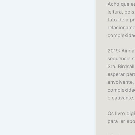
Acho que es
leitura, poi
fato de a p
relacionam
complexidad
2019: Ainda
sequência s
Sra. Birdsa
esperar par
envolvente,
complexidad
e cativante.
Os livro dig
para ler eb