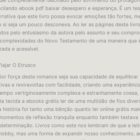
quei completamente fascinado pelo sofrimento do protagon
cilando ebook pdf baixar desespero e esperança. É um te
rrativa que este livro possa evocar emoções tão fortes, 
m si seja um pouco desconexa. Ao ler as páginas deste livr
dos pelo entusiasmo da autora pelo assunto e seu compr
s complexidades do Novo Testamento de uma maneira que
ada e acessível.
iajar O Etrusco
ior força deste romance seja sua capacidade de equilibrar 
tivas e reviravoltas com facilidade, criando uma experiência
empo vertiginosamente complexa e estranhamente coesa
ia tecida a ebooks grátis ler de uma multidão de fios diver
 história foi tanto uma bênção quanto ler online grátis mal
momentos de reflexão tranquila enquanto também testava
 determinação. Livros como este nos lembram de que a leit
hobby, mas uma forma de expandir nosso conhecimento, a