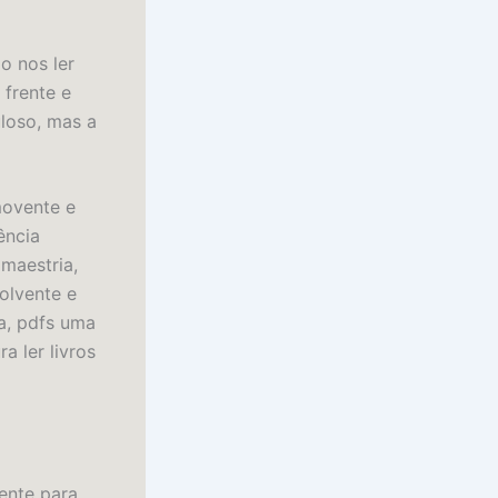
o nos ler
 frente e
loso, mas a
movente e
ência
maestria,
olvente e
va, pdfs uma
a ler livros
mente para