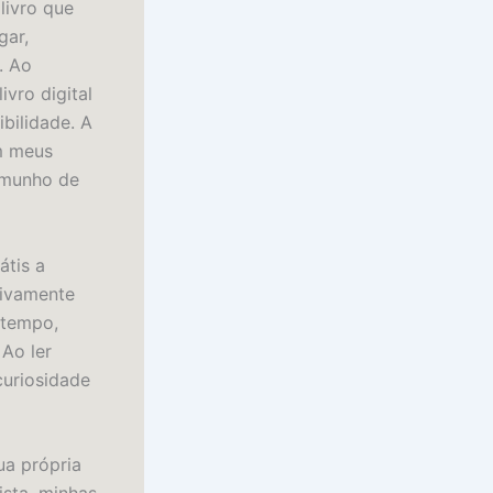
livro que
gar,
. Ao
vro digital
bilidade. A
em meus
emunho de
átis a
sivamente
 tempo,
Ao ler
curiosidade
ua própria