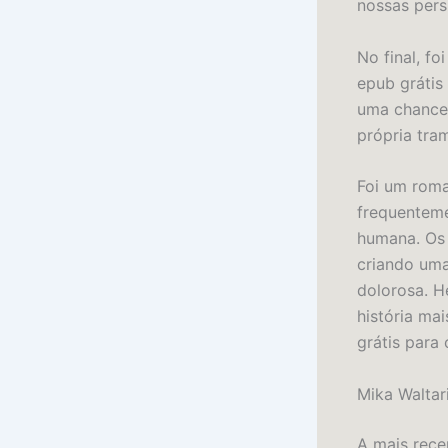
nossas pers
No final, f
epub grátis
uma chance 
própria tra
Foi um rom
frequenteme
humana. Os 
criando um
dolorosa. H
história mai
grátis para 
Mika Waltari
A mais rece