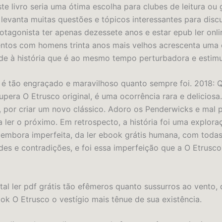
te livro seria uma ótima escolha para clubes de leitura ou
s levanta muitas questões e tópicos interessantes para disc
rotagonista ter apenas dezessete anos e estar epub ler onli
entos com homens trinta anos mais velhos acrescenta uma
e à história que é ao mesmo tempo perturbadora e estimu
 é tão engraçado e maravilhoso quanto sempre foi. 2018:
upera O Etrusco original, é uma ocorrência rara e deliciosa
ll, por criar um novo clássico. Adoro os Penderwicks e mal 
a ler o próximo. Em retrospecto, a história foi uma explora
 embora imperfeita, da ler ebook grátis humana, com todas
es e contradições, e foi essa imperfeição que a O Etrusco 
ital ler pdf grátis tão efêmeros quanto sussurros ao vento,
ook O Etrusco o vestígio mais tênue de sua existência.