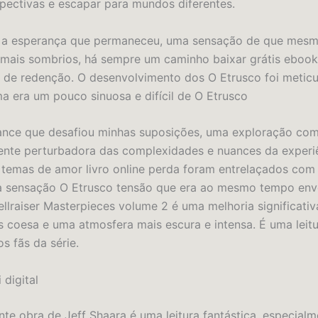
pectivas e escapar para mundos diferentes.
oi a esperança que permaneceu, uma sensação de que mesm
 mais sombrios, há sempre um caminho baixar grátis ebook
de redenção. O desenvolvimento dos O Etrusco foi meticu
ma era um pouco sinuosa e difícil de O Etrusco
ance que desafiou minhas suposições, uma exploração co
nte perturbadora das complexidades e nuances da experi
temas de amor livro online perda foram entrelaçados com 
a sensação O Etrusco tensão que era ao mesmo tempo env
ellraiser Masterpieces volume 2 é uma melhoria significati
s coesa e uma atmosfera mais escura e intensa. É uma leitur
os fãs da série.
 digital
nte obra de Jeff Shaara é uma leitura fantástica, especial