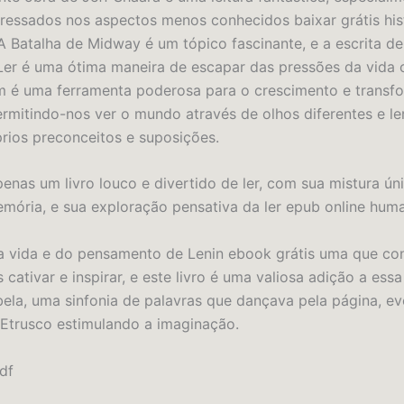
eressados nos aspectos menos conhecidos baixar grátis his
A Batalha de Midway é um tópico fascinante, e a escrita d
 Ler é uma ótima maneira de escapar das pressões da vida c
 é uma ferramenta poderosa para o crescimento e transf
ermitindo-nos ver o mundo através de olhos diferentes e ler
rios preconceitos e suposições.
penas um livro louco e divertido de ler, com sua mistura ún
mória, e sua exploração pensativa da ler epub online hum
da vida e do pensamento de Lenin ebook grátis uma que co
is cativar e inspirar, e este livro é uma valiosa adição a essa
 bela, uma sinfonia de palavras que dançava pela página, 
Etrusco estimulando a imaginação.
df