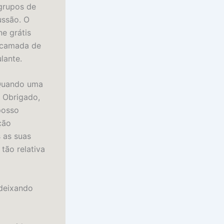
 grupos de
ussão. O
ne grátis
 camada de
lante.
 Quando uma
. Obrigado,
posso
ção
 as suas
tão relativa
 deixando