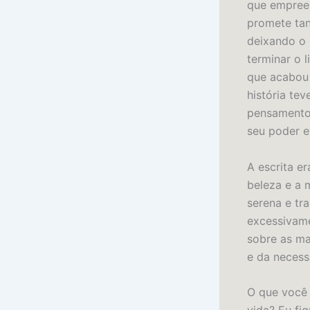
que empreen
promete tan
deixando o 
terminar o 
que acabou 
história te
pensamentos
seu poder e
A escrita er
beleza e a 
serena e tr
excessivame
sobre as ma
e da necess
O que você 