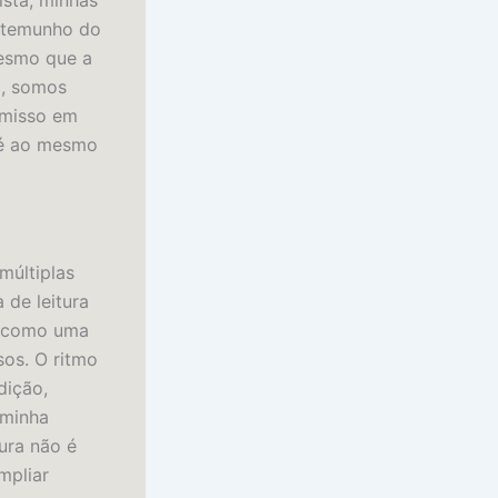
ista, minhas
stemunho do
mesmo que a
o, somos
omisso em
 é ao mesmo
múltiplas
 de leitura
, como uma
sos. O ritmo
dição,
 minha
ura não é
mpliar