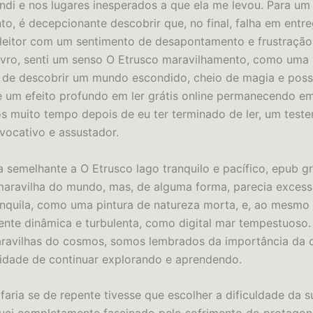
di e nos lugares inesperados a que ela me levou. Para um 
to, é decepcionante descobrir que, no final, falha em entre
leitor com um sentimento de desapontamento e frustração
livro, senti um senso O Etrusco maravilhamento, como uma li
de descobrir um mundo escondido, cheio de magia e possi
ve um efeito profundo em ler grátis online permanecendo 
 muito tempo depois de eu ter terminado de ler, um test
vocativo e assustador.
a semelhante a O Etrusco lago tranquilo e pacífico, epub gr
maravilha do mundo, mas, de alguma forma, parecia exces
anquila, como uma pintura de natureza morta, e, ao mesmo
nte dinâmica e turbulenta, como digital mar tempestuoso. 
ravilhas do cosmos, somos lembrados da importância da 
idade de continuar explorando e aprendendo.
faria se de repente tivesse que escolher a dificuldade da s