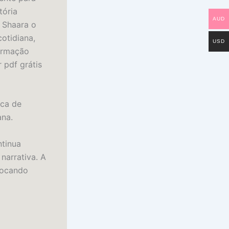
tória
AUD
e Shaara o
otidiana,
USD
ormação
 pdf grátis
ica de
ana.
ntinua
 narrativa. A
evocando