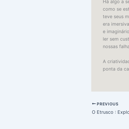
Há algo a se
como se est
teve seus 
era imersiv
e imaginário
ler sem cus
nossas falh
A criativid
ponta da ca
PREVIOUS