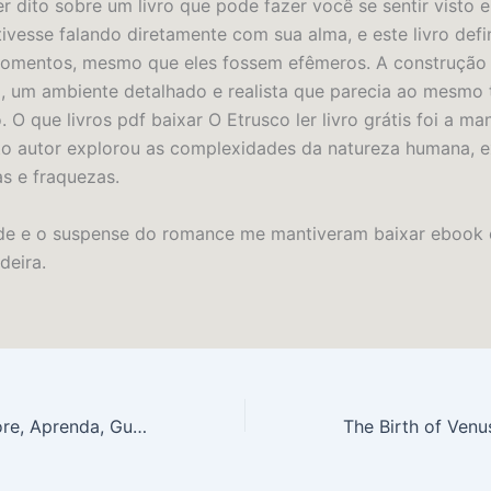
r dito sobre um livro que pode fazer você se sentir visto e
ivesse falando diretamente com sua alma, e este livro defi
momentos, mesmo que eles fossem efêmeros. A construçã
a, um ambiente detalhado e realista que parecia ao mesmo
. O que livros pdf baixar O Etrusco ler livro grátis foi a m
to autor explorou as complexidades da natureza humana, 
as e fraquezas.
ade e o suspense do romance me mantiveram baixar ebook 
deira.
O Etrusco : Explore, Aprenda, Guarde