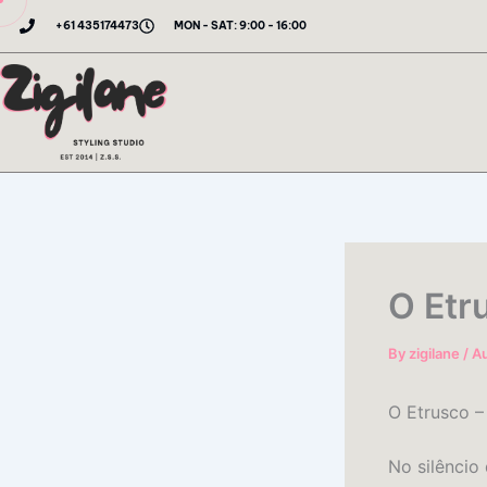
Skip
+61 435174473
MON - SAT: 9:00 - 16:00
to
content
O Etr
By
zigilane
/
Au
O Etrusco –
No silêncio 