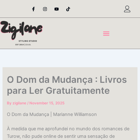
Skip
F
I
Y
T
a
n
o
i
to
c
s
u
k
content
e
t
t
t
b
a
u
o
o
g
b
k
o
r
e
k
a
-
m
f
O Dom da Mudança : Livros
para Ler Gratuitamente
By
zigilane
/
November 15, 2025
O Dom da Mudança | Marianne Williamson
À medida que me aprofundei no mundo dos romances de
Turow, não pude online de sentir uma sensação de