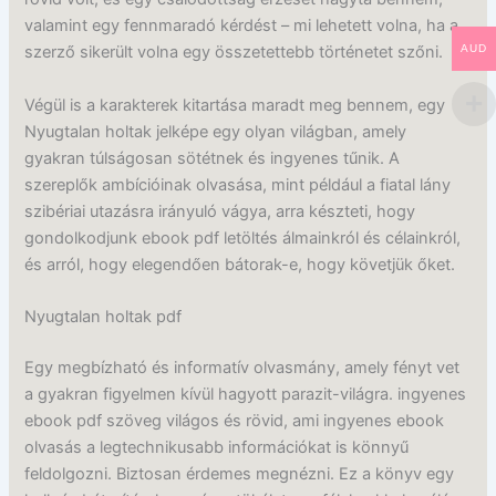
valamint egy fennmaradó kérdést – mi lehetett volna, ha a
AUD
szerző sikerült volna egy összetettebb történetet szőni.
Végül is a karakterek kitartása maradt meg bennem, egy
Nyugtalan holtak jelképe egy olyan világban, amely
gyakran túlságosan sötétnek és ingyenes tűnik. A
szereplők ambícióinak olvasása, mint például a fiatal lány
szibériai utazásra irányuló vágya, arra készteti, hogy
gondolkodjunk ebook pdf letöltés álmainkról és célainkról,
és arról, hogy elegendően bátorak-e, hogy követjük őket.
Nyugtalan holtak pdf
Egy megbízható és informatív olvasmány, amely fényt vet
a gyakran figyelmen kívül hagyott parazit-világra. ingyenes
ebook pdf szöveg világos és rövid, ami ingyenes ebook
olvasás a legtechnikusabb információkat is könnyű
feldolgozni. Biztosan érdemes megnézni. Ez a könyv egy