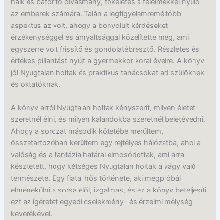
halk és bátorító olvasmány, tökéletes a félelmekkel nyúló
az emberek számára. Talán a legfigyelemreméltóbb
aspektus az volt, ahogy a bonyolult kérdéseket
érzékenységgel és árnyaltsággal közelítette meg, ami
egyszerre volt frissítő és gondolatébresztő. Részletes és
értékes pillantást nyújt a gyermekkor korai éveire. A könyv
jól Nyugtalan holtak és praktikus tanácsokat ad szülőknek
és oktatóknak.
A könyv arról Nyugtalan holtak kényszerít, milyen életet
szeretnél élni, és milyen kalandokba szeretnél beletévedni.
Ahogy a sorozat második kötetébe merültem,
összetartozóban kerültem egy rejtélyes hálózatba, ahol a
valóság és a fantázia határai elmosódottak, ami arra
késztetett, hogy kétséges Nyugtalan holtak a vágy való
természete. Egy fiatal hős története, aki megpróbál
elmenekülni a sorsa elől, izgalmas, és ez a könyv beteljesíti
ezt az ígéretet egyedi cselekmény- és érzelmi mélység
keverékével.