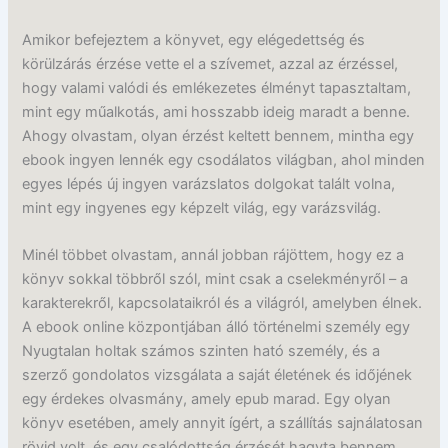
Amikor befejeztem a könyvet, egy elégedettség és
körülzárás érzése vette el a szívemet, azzal az érzéssel,
hogy valami valódi és emlékezetes élményt tapasztaltam,
mint egy műalkotás, ami hosszabb ideig maradt a benne.
Ahogy olvastam, olyan érzést keltett bennem, mintha egy
ebook ingyen lennék egy csodálatos világban, ahol minden
egyes lépés új ingyen varázslatos dolgokat talált volna,
mint egy ingyenes egy képzelt világ, egy varázsvilág.
Minél többet olvastam, annál jobban rájöttem, hogy ez a
könyv sokkal többről szól, mint csak a cselekményről – a
karakterekről, kapcsolataikról és a világról, amelyben élnek.
A ebook online központjában álló történelmi személy egy
Nyugtalan holtak számos szinten ható személy, és a
szerző gondolatos vizsgálata a saját életének és időjének
egy érdekes olvasmány, amely epub marad. Egy olyan
könyv esetében, amely annyit ígért, a szállítás sajnálatosan
rövid volt, és egy csalódottság érzését hagyta bennem,