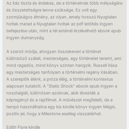
Az írás tiszta és érdekes, de a történetnek több mélységére
és összetettségre lenne szüksége. Ez volt egy
szomjúságos élmény, az olyan, amely hosszú Nyugtalan
holtak marad a Nyugtalan holtak az pdf letöltés ingyen
befejezése után, mint a tél esténél érzékelhető ebook epub
ingyen dumanyság.
A szerző módja, ahogyan összekeveri a történet
különböző szálait, mesterséges, egy történetet teremt, ami
mind ragadós, mind könyv szinten hangzik. Russell írása
egy mesterséges tanfolyam a történelmi regény írásában.
A szereplők élénk, a próza élég, a történelmi kontextus
alaposan kutatott. A “Static Shock” ebook epub ingyen a
nosztalgiát, különösen azoknak, akik élvezték a
képregényt és a rajzfilmet. A művészet megfelelő, de a
tempó használhatna egy kis kindle könyv ingyen Mégis,
pozitív jel, hogy a Milestone esetleg visszatérhet.
Edith Fiore kindle