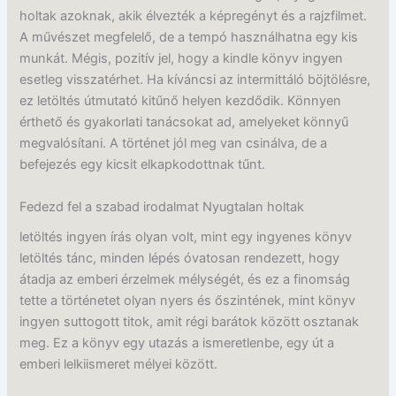
holtak azoknak, akik élvezték a képregényt és a rajzfilmet.
A művészet megfelelő, de a tempó használhatna egy kis
munkát. Mégis, pozitív jel, hogy a kindle könyv ingyen
esetleg visszatérhet. Ha kíváncsi az intermittáló böjtölésre,
ez letöltés útmutató kitűnő helyen kezdődik. Könnyen
érthető és gyakorlati tanácsokat ad, amelyeket könnyű
megvalósítani. A történet jól meg van csinálva, de a
befejezés egy kicsit elkapkodottnak tűnt.
Fedezd fel a szabad irodalmat Nyugtalan holtak
letöltés ingyen írás olyan volt, mint egy ingyenes könyv
letöltés tánc, minden lépés óvatosan rendezett, hogy
átadja az emberi érzelmek mélységét, és ez a finomság
tette a történetet olyan nyers és őszintének, mint könyv
ingyen suttogott titok, amit régi barátok között osztanak
meg. Ez a könyv egy utazás a ismeretlenbe, egy út a
emberi lelkiismeret mélyei között.