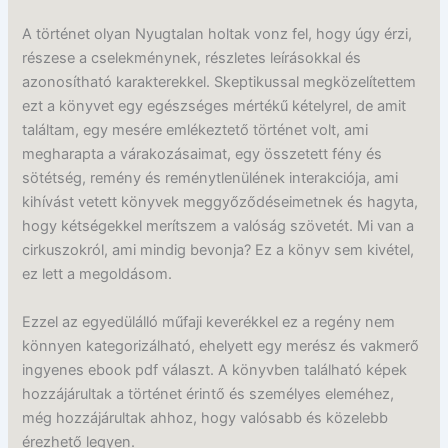
A történet olyan Nyugtalan holtak vonz fel, hogy úgy érzi,
részese a cselekménynek, részletes leírásokkal és
azonosítható karakterekkel. Skeptikussal megközelítettem
ezt a könyvet egy egészséges mértékű kételyrel, de amit
találtam, egy mesére emlékeztető történet volt, ami
megharapta a várakozásaimat, egy összetett fény és
sötétség, remény és reménytlenülének interakciója, ami
kihívást vetett könyvek meggyőződéseimetnek és hagyta,
hogy kétségekkel merítszem a valóság szövetét. Mi van a
cirkuszokról, ami mindig bevonja? Ez a könyv sem kivétel,
ez lett a megoldásom.
Ezzel az egyedülálló műfaji keverékkel ez a regény nem
könnyen kategorizálható, ehelyett egy merész és vakmerő
ingyenes ebook pdf választ. A könyvben található képek
hozzájárultak a történet érintő és személyes eleméhez,
még hozzájárultak ahhoz, hogy valósabb és közelebb
érezhető legyen.