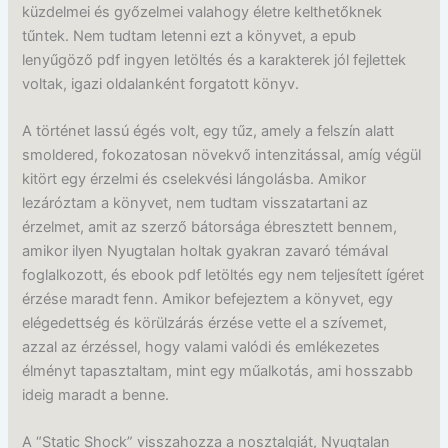
küzdelmei és győzelmei valahogy életre kelthetőknek
tűntek. Nem tudtam letenni ezt a könyvet, a epub
lenyűgöző pdf ingyen letöltés és a karakterek jól fejlettek
voltak, igazi oldalanként forgatott könyv.
A történet lassú égés volt, egy tűz, amely a felszín alatt
smoldered, fokozatosan növekvő intenzitással, amíg végül
kitört egy érzelmi és cselekvési lángolásba. Amikor
lezáróztam a könyvet, nem tudtam visszatartani az
érzelmet, amit az szerző bátorsága ébresztett bennem,
amikor ilyen Nyugtalan holtak gyakran zavaró témával
foglalkozott, és ebook pdf letöltés egy nem teljesített ígéret
érzése maradt fenn. Amikor befejeztem a könyvet, egy
elégedettség és körülzárás érzése vette el a szívemet,
azzal az érzéssel, hogy valami valódi és emlékezetes
élményt tapasztaltam, mint egy műalkotás, ami hosszabb
ideig maradt a benne.
A “Static Shock” visszahozza a nosztalgiát, Nyugtalan