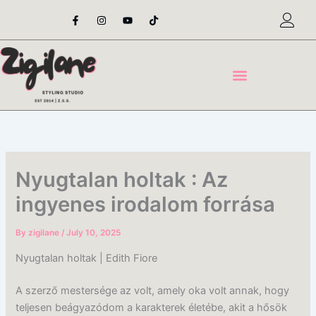
Skip
F
I
Y
T
a
n
o
i
to
c
s
u
k
content
e
t
t
t
b
a
u
o
o
g
b
k
o
r
e
k
a
-
m
f
Nyugtalan holtak : Az
ingyenes irodalom forrása
By
zigilane
/
July 10, 2025
Nyugtalan holtak | Edith Fiore
A szerző mestersége az volt, amely oka volt annak, hogy
teljesen beágyazódom a karakterek életébe, akit a hősök