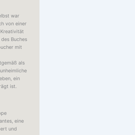
elbst war
ch von einer
Kreativität
t des Buches
bucher mit
itgemäß als
 unheimliche
eben, ein
ägt ist.
ppe
antes, eine
ert und