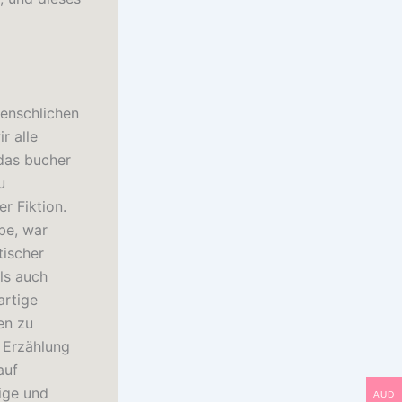
menschlichen
r alle
das bucher
u
r Fiktion.
be, war
tischer
ls auch
artige
en zu
 Erzählung
auf
ige und
AUD