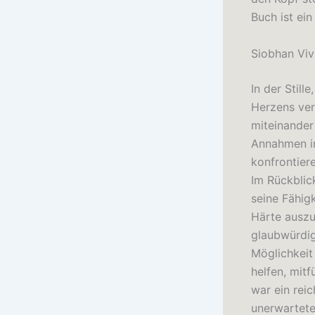
Buch ist ein
Siobhan Viv
In der Still
Herzens ver
miteinander
Annahmen in
konfrontier
Im Rückblic
seine Fähigk
Härte auszu
glaubwürdig
Möglichkeit
helfen, mit
war ein rei
unerwartete