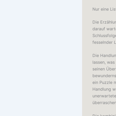
Nur eine Lis
Die Erzählu
darauf wart
Schlussfolg
fesselnder L
Die Handlun
lassen, was
seinen Übe
bewundernsw
ein Puzzle 
Handlung wa
unerwartet
überraschen
Die kombini