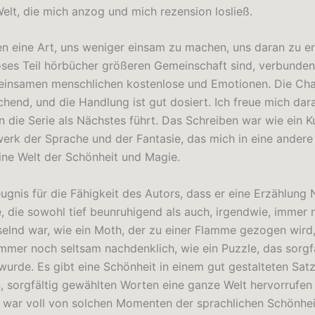
elt, die mich anzog und mich rezension losließ.
n eine Art, uns weniger einsam zu machen, uns daran zu er
oses Teil hörbücher größeren Gemeinschaft sind, verbunde
insamen menschlichen kostenlose und Emotionen. Die Cha
hend, und die Handlung ist gut dosiert. Ich freue mich dara
n die Serie als Nächstes führt. Das Schreiben war wie ein K
werk der Sprache und der Fantasie, das mich in eine andere
eine Welt der Schönheit und Magie.
eugnis für die Fähigkeit des Autors, dass er eine Erzählung 
e, die sowohl tief beunruhigend als auch, irgendwie, immer
selnd war, wie ein Moth, der zu einer Flamme gezogen wird,
immer noch seltsam nachdenklich, wie ein Puzzle, das sorgf
wurde. Es gibt eine Schönheit in einem gut gestalteten Satz
, sorgfältig gewählten Worten eine ganze Welt hervorrufen
 war voll von solchen Momenten der sprachlichen Schönhei