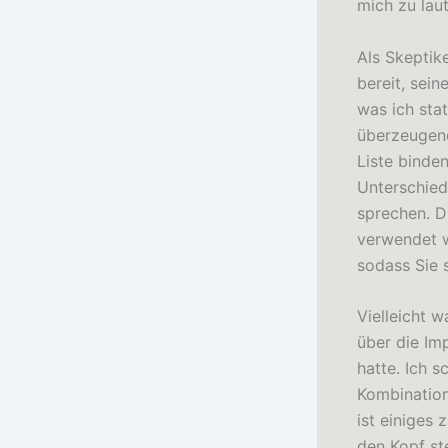
mich zu lau
Als Skeptik
bereit, sei
was ich sta
überzeugend
Liste binden
Unterschied
sprechen. D
verwendet w
sodass Sie 
Vielleicht w
über die Im
hatte. Ich s
Kombination
ist einiges
den Kopf st