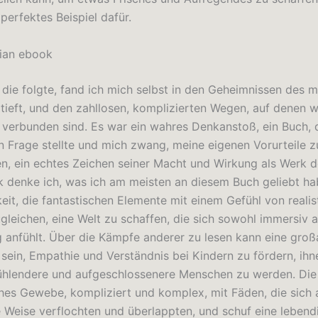
 perfektes Beispiel dafür.
ian ebook
e, die folgte, fand ich mich selbst in den Geheimnissen des 
tieft, und den zahllosen, komplizierten Wegen, auf denen wi
 verbunden sind. Es war ein wahres Denkanstoß, ein Buch, 
 Frage stellte und mich zwang, meine eigenen Vorurteile z
en, ein echtes Zeichen seiner Macht und Wirkung als Werk de
k denke ich, was ich am meisten an diesem Buch geliebt ha
eit, die fantastischen Elemente mit einem Gefühl von realis
gleichen, eine Welt zu schaffen, die sich sowohl immersiv a
 anfühlt. Über die Kämpfe anderer zu lesen kann eine groß
 sein, Empathie und Verständnis bei Kindern zu fördern, ihn
fühlendere und aufgeschlossenere Menschen zu werden. Die
ches Gewebe, kompliziert und komplex, mit Fäden, die sich 
 Weise verflochten und überlappten, und schuf eine lebend