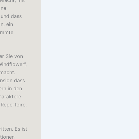
ine
 und dass
n, ein
timmte
er Sie von
Windflower”,
 macht.
ension dass
ern in den
haraktere
 Repertoire,
tten. Es ist
ptionen