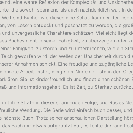
selnd, eine wahre Reflexion der Komplexität und Unsicherhe
chte, die sowohl spannend als auch nachdenklich war. In de
en Welt sind Bücher wie dieses eine Schatzkammer der Inspira
en, von Lesern entdeckt und geschätzt zu werden, die groß
 und unvergessliche Charaktere schätzen. Vielleicht liegt d
ses Buches nicht in seiner Fähigkeit, zu überzeugen oder z
einer Fähigkeit, zu stören und zu unterbrechen, wie ein Stei
n Teich geworfen wird, der Wellen der Unsicherheit durch di
serer Annahmen schickt. Eine freudige und zugängliche Lek
ichnete Arbeit leistet, einige der Nur eine Liste in den Gre
erklären. Sie ist kinderfreundlich und findet einen schönen
aß und Informationsgehalt. Es ist Zeit, zu Starkey zurückz
mmt ihre Strafe in dieser spannenden Folge, und Rosies Ne
rfreuliche Wendung. Die Serie wird einfach buch besser, und 
s nächste Buch! Trotz seiner anschaulichen Darstellung hö
das Buch mir etwas aufgeputzt vor, es fehlte die raue Reali