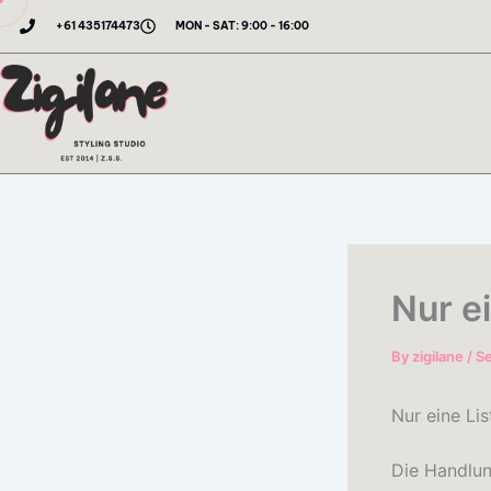
Skip
+61 435174473
MON - SAT: 9:00 - 16:00
to
content
Nur e
By
zigilane
/
S
Nur eine Lis
Die Handlun