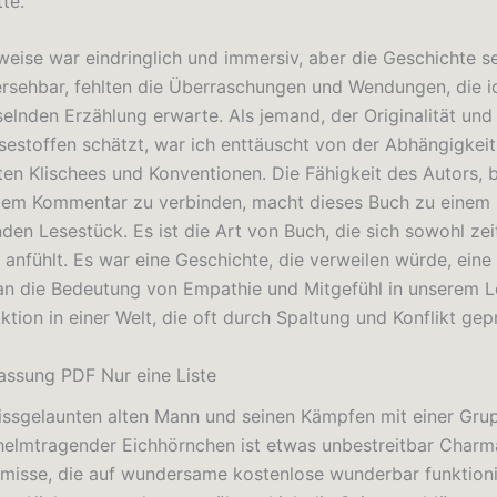
te.
weise war eindringlich und immersiv, aber die Geschichte s
rsehbar, fehlten die Überraschungen und Wendungen, die i
selnden Erzählung erwarte. Als jemand, der Originalität und 
esestoffen schätzt, war ich enttäuscht von der Abhängigkei
ten Klischees und Konventionen. Die Fähigkeit des Autors, 
gem Kommentar zu verbinden, macht dieses Buch zu einem
den Lesestück. Es ist die Art von Buch, die sich sowohl ze
 anfühlt. Es war eine Geschichte, die verweilen würde, eine
an die Bedeutung von Empathie und Mitgefühl in unserem L
ktion in einer Welt, die oft durch Spaltung und Konflikt gepr
ssung PDF Nur eine Liste
ssgelaunten alten Mann und seinen Kämpfen mit einer Gru
 helmtragender Eichhörnchen ist etwas unbestreitbar Charm
misse, die auf wundersame kostenlose wunderbar funktioni