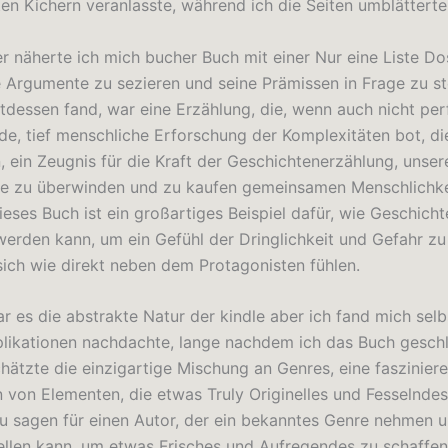
ten Kichern veranlasste, während ich die Seiten umblätterte
er näherte ich mich bucher Buch mit einer Nur eine Liste Do
ne Argumente zu sezieren und seine Prämissen in Frage zu st
ttdessen fand, war eine Erzählung, die, wenn auch nicht perf
e, tief menschliche Erforschung der Komplexitäten bot, di
, ein Zeugnis für die Kraft der Geschichtenerzählung, unser
e zu überwinden und zu kaufen gemeinsamen Menschlichke
ieses Buch ist ein großartiges Beispiel dafür, wie Geschich
erden kann, um ein Gefühl der Dringlichkeit und Gefahr zu
sich wie direkt neben dem Protagonisten fühlen.
ar es die abstrakte Natur der kindle aber ich fand mich selb
plikationen nachdachte, lange nachdem ich das Buch gesch
chätzte die einzigartige Mischung an Genres, eine faszinier
 von Elementen, die etwas Truly Originelles und Fesselndes
 zu sagen für einen Autor, der ein bekanntes Genre nehmen u
ellen kann, um etwas Frisches und Aufregendes zu schaffen