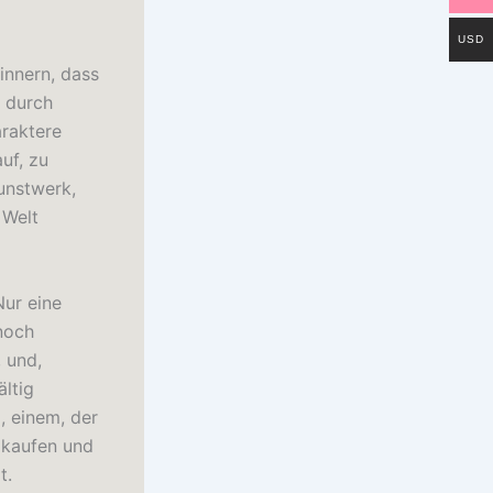
USD
innern, dass
n durch
raktere
uf, zu
unstwerk,
 Welt
Nur eine
 noch
 und,
ältig
, einem, der
 kaufen und
t.