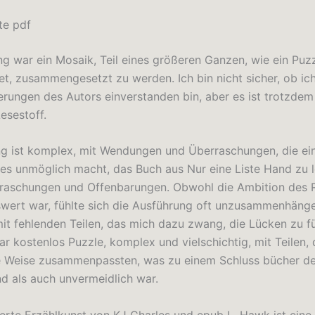
te pdf
ng war ein Mosaik, Teil eines größeren Ganzen, wie ein Puzz
et, zusammengesetzt zu werden. Ich bin nicht sicher, ob ich
erungen des Autors einverstanden bin, aber es ist trotzdem
esestoff.
g ist komplex, mit Wendungen und Überraschungen, die ei
 es unmöglich macht, das Buch aus Nur eine Liste Hand zu l
rraschungen und Offenbarungen. Obwohl die Ambition des
ert war, fühlte sich die Ausführung oft unzusammenhänge
mit fehlenden Teilen, das mich dazu zwang, die Lücken zu fü
r kostenlos Puzzle, komplex und vielschichtig, mit Teilen, 
e Weise zusammenpassten, was zu einem Schluss bücher d
d als auch unvermeidlich war.
erte Erzählkunst von KJ Charles und epub L. Hawk ist eine