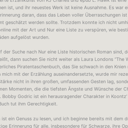
nen ist, und ihr neuestes Werk ist keine Ausnahme. Es war e
rinnerung daran, dass das Leben voller Überraschungen ist
t geschätzt werden sollte. Trotzdem konnte ich nicht umhi
online mit der Art und Nur eine Liste zu verspüren, wie bes
den aufgelöst wurden.
f der Suche nach Nur eine Liste historischen Roman sind, d
eißt, dann suchen Sie nicht weiter als Laura Londons “The 
erliches Piratentaschenbuch, das Sie schwach in den Knien
 mich mit der Erzählung auseinandersetzte, wurde mir rez
Stärke nicht in ihren großen, umfassenden Gesten lag, sond
timen Momenten, die die tiefsten Ängste und Wünsche der C
. Bobby Godric ist ein herausragender Charakter in Koontz’
Buch tut ihm Gerechtigkeit.
ist ein Genuss zu lesen, und ich beginne bereits mit dem dri
tige Erinnerung für alle, insbesondere für Schwarze, ihre O