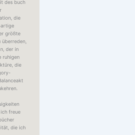
it des buch
r
tion, die
artige
er größte
u überreden,
n, der in
e ruhigen
türe, die
gory-
 Balanceakt
ukehren.
uigkeiten
ich freue
rbücher
tät, die ich