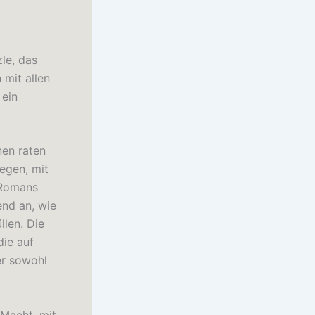
le, das
 mit allen
 ein
nen raten
egen, mit
 Romans
nd an, wie
llen. Die
die auf
er sowohl
 Macht, mit