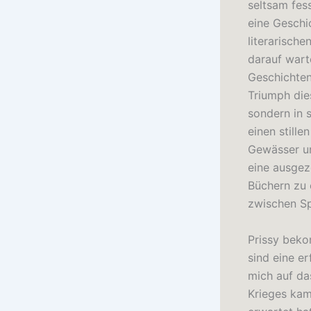
seltsam fes
eine Geschi
literarisch
darauf wart
Geschichten
Triumph die
sondern in s
einen stille
Gewässer un
eine ausgeze
Büchern zu 
zwischen Sp
Prissy beko
sind eine e
mich auf da
Krieges kam 