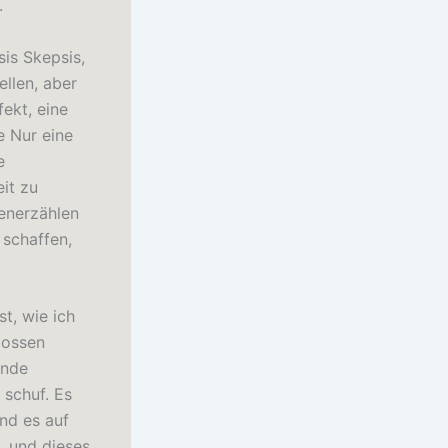
.
sis Skepsis,
ellen, aber
ekt, eine
e Nur eine
e
it zu
tenerzählen
 schaffen,
st, wie ich
lossen
ende
 schuf. Es
nd es auf
, und dieses