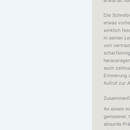
erwartet hat
Die Schreib
etwas vorhe
wirklich fes
in seinen L
von vertrau
scharfsinni
herausragen
auch zeitlos
Erinnerung 
Aufruf zur A
Zusammenfa
An einem mi
gerissener,
absurde Prä