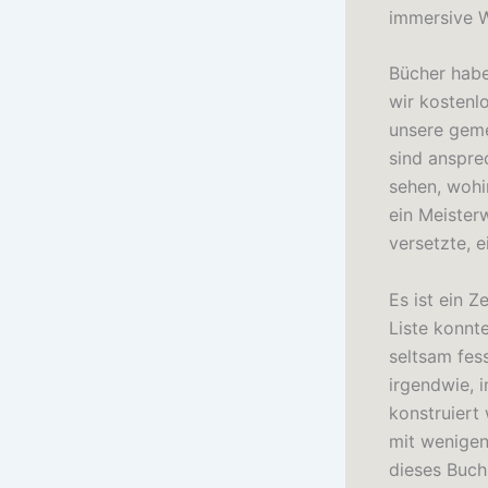
immersive W
Bücher habe
wir kostenl
unsere geme
sind ansprec
sehen, wohi
ein Meister
versetzte, 
Es ist ein Z
Liste konnt
seltsam fes
irgendwie, 
konstruiert 
mit wenigen
dieses Buch