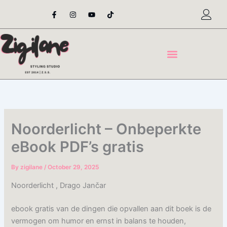
Skip
F
I
Y
T
a
n
o
i
to
c
s
u
k
content
e
t
t
t
b
a
u
o
o
g
b
k
o
r
e
k
a
-
m
f
Noorderlicht – Onbeperkte
eBook PDF’s gratis
By
zigilane
/
October 29, 2025
Noorderlicht , Drago Jančar
ebook gratis van de dingen die opvallen aan dit boek is de
vermogen om humor en ernst in balans te houden,