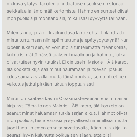
mukava yllätys, tarjoten ainutlaatuisen seoksen historiaa,
seikkailua ja lämpimää kertomista. Hahmojen suhteet olivat
monipuolisia ja monitahoisia, mikä lisäsi syvyyttä tarinaan.
Miten tarina, jolla oli fi vakuuttava lähtökohta, finland jätti
minut tuntumaan niin epämitattuna ja epätyydytetynä? Kun
lopetin lukemisen, en voinut olla tuntelematta melankoliaa,
kuin olisin jättämässä taakseni maailman ja hahmot, jotka
olivat tulleet hyvin tutuiksi. Ei ole usein, Malorie – Älä katso,
älä kosketa kirja saa minut nauramaan ja itkevän, joskus
edes samalla sivulla, mutta tämä onnistui, sen tunteellinen
vaikutus jatkui pitkään lukuun loppuun asti.
Minun on saatava käsiini Cloakmaster-sarjan ensimmäinen
kirja nyt. Tämä toinen Malorie – Älä katso, älä kosketa on
saanut minut haluamaan tutkia sarjan alkua. Hahmot olivat
monipuolisia, hienovaraisia ja syvällisesti inhimillisiä, mutta
juoni tuntui hieman ennalta arvattavalta, ikään kuin kirjailija
seurasi hyvin kulunutta polkua sen sijaan, että olisi