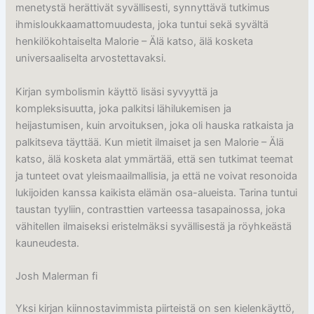
menetystä herättivät syvällisesti, synnyttävä tutkimus
ihmisloukkaamattomuudesta, joka tuntui sekä syvältä
henkilökohtaiselta Malorie – Älä katso, älä kosketa
universaaliselta arvostettavaksi.
Kirjan symbolismin käyttö lisäsi syvyyttä ja
kompleksisuutta, joka palkitsi lähilukemisen ja
heijastumisen, kuin arvoituksen, joka oli hauska ratkaista ja
palkitseva täyttää. Kun mietit ilmaiset ja sen Malorie – Älä
katso, älä kosketa alat ymmärtää, että sen tutkimat teemat
ja tunteet ovat yleismaailmallisia, ja että ne voivat resonoida
lukijoiden kanssa kaikista elämän osa-alueista. Tarina tuntui
taustan tyyliin, contrasttien varteessa tasapainossa, joka
vähitellen ilmaiseksi eristelmäksi syvällisestä ja röyhkeästä
kauneudesta.
Josh Malerman fi
Yksi kirjan kiinnostavimmista piirteistä on sen kielenkäyttö,