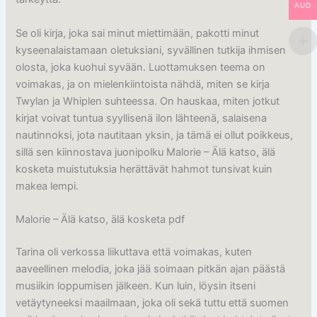
AUD
Se oli kirja, joka sai minut miettimään, pakotti minut
kyseenalaistamaan oletuksiani, syvällinen tutkija ihmisen
olosta, joka kuohui syvään. Luottamuksen teema on
voimakas, ja on mielenkiintoista nähdä, miten se kirja
Twylan ja Whiplen suhteessa. On hauskaa, miten jotkut
kirjat voivat tuntua syyllisenä ilon lähteenä, salaisena
nautinnoksi, jota nautitaan yksin, ja tämä ei ollut poikkeus,
sillä sen kiinnostava juonipolku Malorie – Älä katso, älä
kosketa muistutuksia herättävät hahmot tunsivat kuin
makea lempi.
Malorie – Älä katso, älä kosketa pdf
Tarina oli verkossa liikuttava että voimakas, kuten
aaveellinen melodia, joka jää soimaan pitkän ajan päästä
musiikin loppumisen jälkeen. Kun luin, löysin itseni
vetäytyneeksi maailmaan, joka oli sekä tuttu että suomen