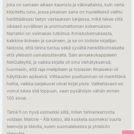
joka on samaan aikaan kaunista ja väkivaltaista, kuin verta
kirjoitettu runo, jossa jokainen sana on huolellisesti valittu
herättääksesi tietyn vastauksen lukijassa, mikä tekee siitä
oikeasti syvällisen ja unohtumattoman kokemuksen.
Narratiivi on voimakas tutkimus ihmiskokemuksesta,
kaikkine iloineen ja suruineen, ja se on todiste kirjailijan
taidosta, että tarina tuntuu sekä syvältä henkilökohtaiselta
että yleisesti samaistuttavalta. Sain ennakkokappaleen
NetGalleyltä, ja vaikka kirjalla oli oma viehätyksensä,
huomasin, että raja mielipiteen ja tosiasian ilmaiseksi oli
hälyttävän epäselvä. Viittausten puuttuminen oli merkittävä
haitta, vaikka sarjakuvat olivat kirjat piste. Valitettavasti en
voinut lukea sitä loppuun, vaan pysähdyin vähän ennen
100 sivua.
Tämä fi on hyvä esimerkki siitä, miten tarinankerronta
voidaan Malorie – Älä katso, älä kosketa suomeksi suuria
teemoja ja ideoita, kuten suomalaisessa ja yhteisön
tärkeyttä.