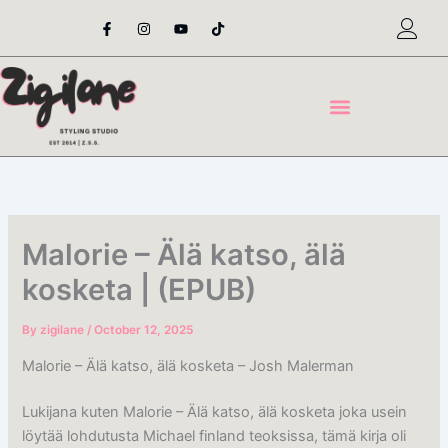
Skip
F
I
Y
T
a
n
o
i
to
c
s
u
k
content
e
t
t
t
b
a
u
o
o
g
b
k
o
r
e
k
a
-
m
f
Malorie – Älä katso, älä
kosketa | (EPUB)
By
zigilane
/
October 12, 2025
Malorie – Älä katso, älä kosketa – Josh Malerman
Lukijana kuten Malorie – Älä katso, älä kosketa joka usein
löytää lohdutusta Michael finland teoksissa, tämä kirja oli