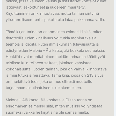
paikka, jossa kauhean kaunis ja ristiriitaiset kohtalot olivat
jatkuvasti sekoittuneet ja uudelleen määritelty.
Kirjoittaminen on kiinnostavaa, mutta tarinan siirtymä
yliluonnolliseen tuntui pakotetulta lataa paikkaansa vailla.
Tämä kirjan tarina on erinomainen esimerkki siitä, miten
tietoteollisuuden kirjallisuus voi tutkia monimutkaisia
teemoja ja ideoita, kuten ihmiskunnan tulevaisuutta ja
edistyneiden Malorie – Älä katso, älä kosketa seurauksia.
Henkilöt ovat monitahoinen, heidän tarinansa käärittyvät
toisiinsa kuin telineen säikeet, jokainen vahvistaa
kokonaisuutta, luoden tarinan, joka on vahva, kiinnostava
ja muistutuksia herättävä. Tämä kirja, jossa on 213 sivua,
on merkittävä teos, joka on huolellisesti muotoiltu
tarjoamaan ainutlaatuisen lukukokemuksen.
Malorie – Älä katso, älä kosketa ja Elisen tarina on
erinomainen esimerkki siitä, miten musiikki voi yhdistää
suomeksi vaikka he kirjat aina ole samaa mieltä.