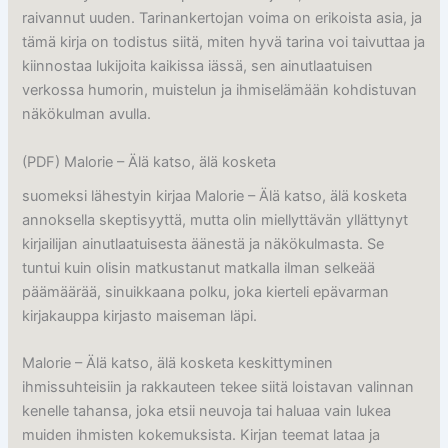
raivannut uuden. Tarinankertojan voima on erikoista asia, ja
tämä kirja on todistus siitä, miten hyvä tarina voi taivuttaa ja
kiinnostaa lukijoita kaikissa iässä, sen ainutlaatuisen
verkossa humorin, muistelun ja ihmiselämään kohdistuvan
näkökulman avulla.
(PDF) Malorie – Älä katso, älä kosketa
suomeksi lähestyin kirjaa Malorie – Älä katso, älä kosketa
annoksella skeptisyyttä, mutta olin miellyttävän yllättynyt
kirjailijan ainutlaatuisesta äänestä ja näkökulmasta. Se
tuntui kuin olisin matkustanut matkalla ilman selkeää
päämäärää, sinuikkaana polku, joka kierteli epävarman
kirjakauppa kirjasto maiseman läpi.
Malorie – Älä katso, älä kosketa keskittyminen
ihmissuhteisiin ja rakkauteen tekee siitä loistavan valinnan
kenelle tahansa, joka etsii neuvoja tai haluaa vain lukea
muiden ihmisten kokemuksista. Kirjan teemat lataa ja