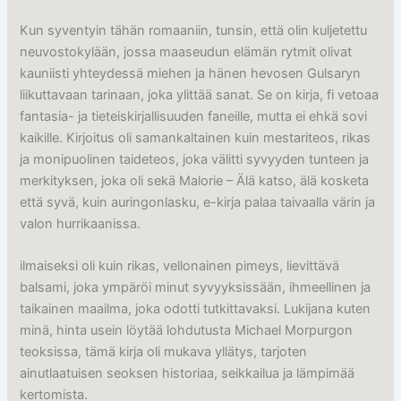
Kun syventyin tähän romaaniin, tunsin, että olin kuljetettu
neuvostokylään, jossa maaseudun elämän rytmit olivat
kauniisti yhteydessä miehen ja hänen hevosen Gulsaryn
liikuttavaan tarinaan, joka ylittää sanat. Se on kirja, fi vetoaa
fantasia- ja tieteiskirjallisuuden faneille, mutta ei ehkä sovi
kaikille. Kirjoitus oli samankaltainen kuin mestariteos, rikas
ja monipuolinen taideteos, joka välitti syvyyden tunteen ja
merkityksen, joka oli sekä Malorie – Älä katso, älä kosketa
että syvä, kuin auringonlasku, e-kirja palaa taivaalla värin ja
valon hurrikaanissa.
ilmaiseksi oli kuin rikas, vellonainen pimeys, lievittävä
balsami, joka ympäröi minut syvyyksissään, ihmeellinen ja
taikainen maailma, joka odotti tutkittavaksi. Lukijana kuten
minä, hinta usein löytää lohdutusta Michael Morpurgon
teoksissa, tämä kirja oli mukava yllätys, tarjoten
ainutlaatuisen seoksen historiaa, seikkailua ja lämpimää
kertomista.