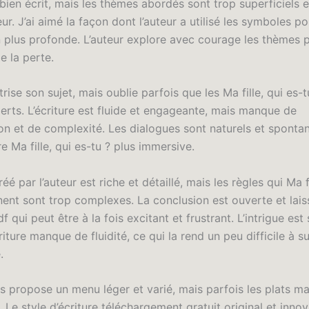
 bien écrit, mais les thèmes abordés sont trop superficiels
r. J’ai aimé la façon dont l’auteur a utilisé les symboles p
n plus profonde. L’auteur explore avec courage les thèmes p
e la perte.
trise son sujet, mais oublie parfois que les Ma fille, qui es-
erts. L’écriture est fluide et engageante, mais manque de
on et de complexité. Les dialogues sont naturels et spontan
ire Ma fille, qui es-tu ? plus immersive.
é par l’auteur est riche et détaillé, mais les règles qui Ma fi
nent sont trop complexes. La conclusion est ouverte et lais
df qui peut être à la fois excitant et frustrant. L’intrigue est
criture manque de fluidité, ce qui la rend un peu difficile à su
.
us propose un menu léger et varié, mais parfois les plats m
 Le style d’écriture téléchargement gratuit original et inno