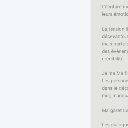
L’écriture 
leurs émoti
La tension l
décevante. L
mais parfois
des événeme
crédibilité.
Je me Ma fil
Les personn
dans le déco
mur, manqua
Margaret Le
Les dialogu