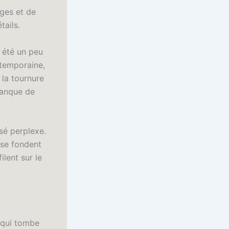
ages et de
tails.
a été un peu
ontemporaine,
 la tournure
manque de
ssé perplexe.
 se fondent
lent sur le
 qui tombe