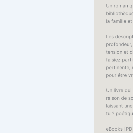
Un roman qu
bibliothèque
la famille e
Les descrip
profondeur,
tension et 
faisiez part
pertinente,
pour être v
Un livre qui 
raison de s
laissant une
tu ? poétiqu
eBooks [PDF]