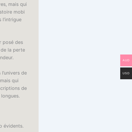
ves, mais qui
istoire mobi
l’intrigue
ger posé des
 de la perte
ndeur.
AUD
 l’univers de
USD
 mais qui
criptions de
p longues.
op évidents.