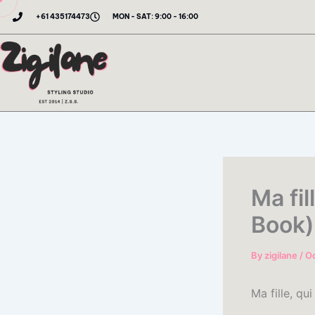
Skip
+61 435174473
MON - SAT: 9:00 - 16:00
to
content
Ma fil
Book)
By
zigilane
/
Oc
Ma fille, qu