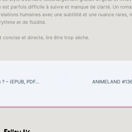
 est parfois difficile à suivre et manque de clarté. Un roma
relations humaines avec une subtilité et une nuance rares, 
ythme et de fluidité.
st concise et directe, lire être trop sèche.
Ma fille, qui es-tu ? – (EPUB, PDF, E-Book)