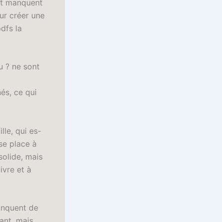
 et manquent
our créer une
dfs la
tu ? ne sont
és, ce qui
lle, qui es-
se place à
 solide, mais
ivre et à
anquent de
vant, mais