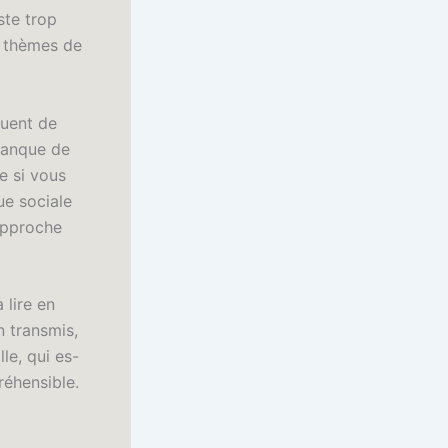
ste trop
s thèmes de
quent de
 manque de
e si vous
que sociale
 approche
à lire en
n transmis,
lle, qui es-
réhensible.