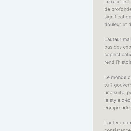
Le récit est
de profondeu
significatio
douleur et d
L’auteur maî
pas des exp
sophisticati
rend l’histo
Le monde cré
tu ? gouver
une suite, p
le style d’é
comprendre
L’auteur no
consistance.