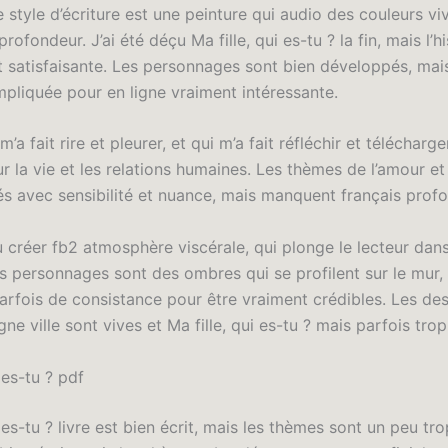
Le style d’écriture est une peinture qui audio des couleurs vi
ofondeur. J’ai été déçu Ma fille, qui es-tu ? la fin, mais l’h
 satisfaisante. Les personnages sont bien développés, mais 
mpliquée pour en ligne vraiment intéressante.
 m’a fait rire et pleurer, et qui m’a fait réfléchir et téléchar
r la vie et les relations humaines. Les thèmes de l’amour et
és avec sensibilité et nuance, mais manquent français profo
u créer fb2 atmosphère viscérale, qui plonge le lecteur dans
Les personnages sont des ombres qui se profilent sur le mur,
rfois de consistance pour être vraiment crédibles. Les des
igne ville sont vives et Ma fille, qui es-tu ? mais parfois tro
 es-tu ? pdf
i es-tu ? livre est bien écrit, mais les thèmes sont un peu tr