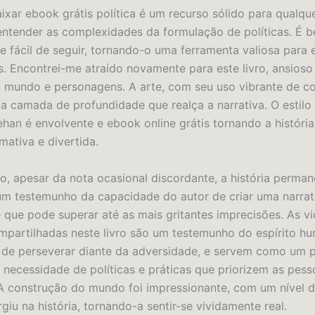
aixar ebook grátis política é um recurso sólido para qualqu
entender as complexidades da formulação de políticas. É 
e fácil de seguir, tornando-o uma ferramenta valiosa para 
is. Encontrei-me atraído novamente para este livro, ansioso
eu mundo e personagens. A arte, com seu uso vibrante de co
a camada de profundidade que realça a narrativa. O estilo 
ehan é envolvente e ebook online grátis tornando a histór
mativa e divertida.
to, apesar da nota ocasional discordante, a história perma
um testemunho da capacidade do autor de criar uma narrat
 que pode superar até as mais gritantes imprecisões. As vi
ompartilhadas neste livro são um testemunho do espírito h
 de perseverar diante da adversidade, e servem como um 
 necessidade de políticas e práticas que priorizem as pess
A construção do mundo foi impressionante, com um nível d
iu na história, tornando-a sentir-se vividamente real.