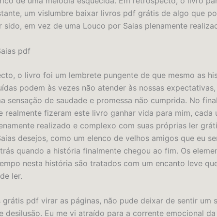
ico de uma melodia esquecida. Em retrospecto, o livro p
tante, um vislumbre baixar livros pdf grátis de algo que po
ar sido, em vez de uma Louco por Saias plenamente realiza
aias pdf
cto, o livro foi um lembrete pungente de que mesmo as his
ídas podem às vezes não atender às nossas expectativas,
 sensação de saudade e promessa não cumprida. No final
ue realmente fizeram este livro ganhar vida para mim, cad
lenamente realizado e complexo com suas próprias ler grát
aias desejos, como um elenco de velhos amigos que eu sen
 trás quando a história finalmente chegou ao fim. Os eleme
empo nesta história são tratados com um encanto leve que
de ler.
grátis pdf virar as páginas, não pude deixar de sentir um 
e desilusão. Eu me vi atraído para a corrente emocional da 