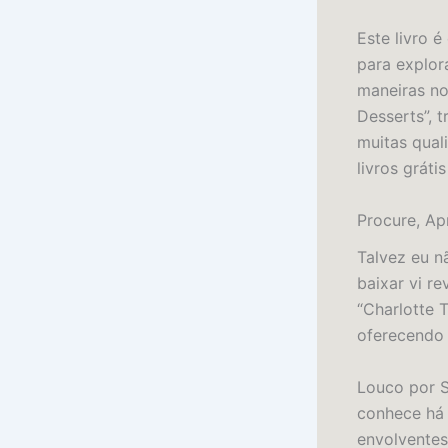
Este livro 
para explor
maneiras no
Desserts”, 
muitas qual
livros grát
Procure, Ap
Talvez eu n
baixar vi r
“Charlotte 
oferecendo 
Louco por S
conhece há 
envolventes