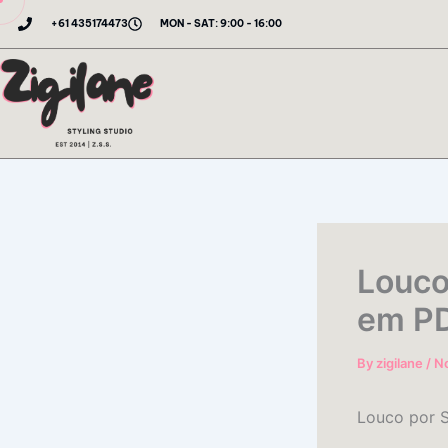
Skip
+61 435174473
MON - SAT: 9:00 - 16:00
to
content
Louco 
em P
By
zigilane
/
N
Louco por S