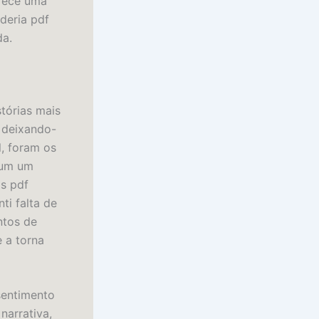
arece uma
deria pdf
da.
tórias mais
 deixando-
, foram os
a um um
is pdf
ti falta de
ntos de
 a torna
sentimento
narrativa,