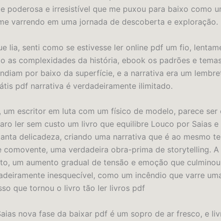
e poderosa e irresistível que me puxou para baixo como u
 me varrendo em uma jornada de descoberta e exploração.
 lia, senti como se estivesse ler online pdf um fio, lentam
 as complexidades da história, ebook os padrões e temas
ndiam por baixo da superfície, e a narrativa era um lembre
átis pdf narrativa é verdadeiramente ilimitado.
 um escritor em luta com um físico de modelo, parece ser
raro ler sem custo um livro que equilibre Louco por Saias e 
tanta delicadeza, criando uma narrativa que é ao mesmo 
 comovente, uma verdadeira obra-prima de storytelling. A 
nto, um aumento gradual de tensão e emoção que culmino
adeiramente inesquecível, como um incêndio que varre u
isso que tornou o livro tão ler livros pdf
aias nova fase da baixar pdf é um sopro de ar fresco, e liv