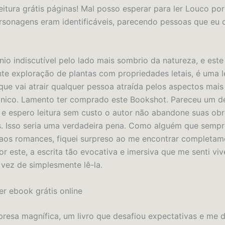
eitura grátis páginas! Mal posso esperar para ler Louco por
ersonagens eram identificáveis, parecendo pessoas que eu 
nio indiscutível pelo lado mais sombrio da natureza, e este
nte exploração de plantas com propriedades letais, é uma l
que vai atrair qualquer pessoa atraída pelos aspectos mais 
nico. Lamento ter comprado este Bookshot. Pareceu um d
, e espero leitura sem custo o autor não abandone suas ob
s. Isso seria uma verdadeira pena. Como alguém que sempre
aos romances, fiquei surpreso ao me encontrar completam
or este, a escrita tão evocativa e imersiva que me senti vi
 vez de simplesmente lê-la.
r ebook grátis online
presa magnífica, um livro que desafiou expectativas e me 