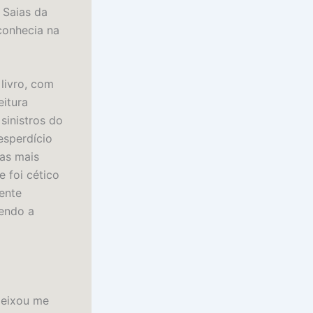
 Saias da
conhecia na
 livro, com
eitura
sinistros do
esperdício
ras mais
 foi cético
ente
vendo a
deixou me