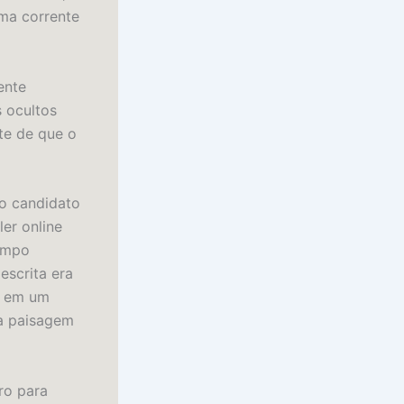
ma corrente
ente
 ocultos
te de que o
 o candidato
ler online
tempo
escrita era
u em um
ma paisagem
ro para