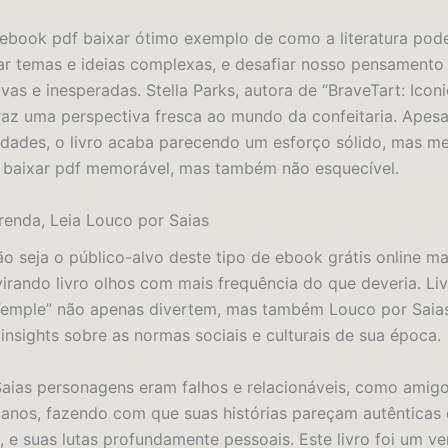
é ebook pdf baixar ótimo exemplo de como a literatura pod
ar temas e ideias complexas, e desafiar nosso pensamento
vas e inesperadas. Stella Parks, autora de “BraveTart: Icon
traz uma perspectiva fresca ao mundo da confeitaria. Apesa
idades, o livro acaba parecendo um esforço sólido, mas m
is baixar pdf memorável, mas também não esquecível.
renda, Leia Louco por Saias
ão seja o público-alvo deste tipo de ebook grátis online ma
evirando livro olhos com mais frequência do que deveria. L
Temple” não apenas divertem, mas também Louco por Saia
insights sobre as normas sociais e culturais de sua época.
aias personagens eram falhos e relacionáveis, como amig
anos, fazendo com que suas histórias pareçam autênticas 
, e suas lutas profundamente pessoais. Este livro foi um v