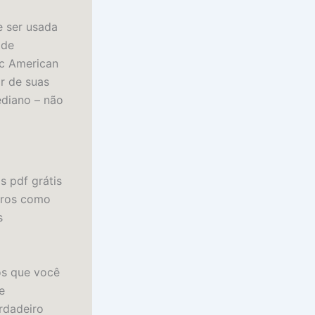
e ser usada
 de
ic American
r de suas
ediano – não
s pdf grátis
ivros como
s
os que você
e
erdadeiro