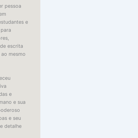
er pessoa
bem
estudantes e
 para
res,
de escrita
ia ao mesmo
neceu
iva
das e
umano e sua
poderoso
oas e seu
e detalhe