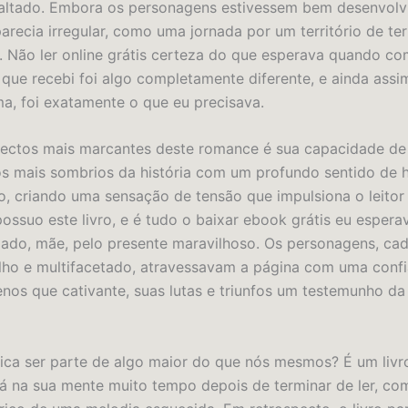
altado. Embora os personagens estivessem bem desenvolv
parecia irregular, como uma jornada por um território de te
l. Não ler online grátis certeza do que esperava quando co
o que recebi foi algo completamente diferente, e ainda assi
a, foi exatamente o que eu precisava.
ctos mais marcantes deste romance é sua capacidade de 
s mais sombrios da história com um profundo sentido de
, criando uma sensação de tensão que impulsiona o leitor 
possuo este livro, e é tudo o baixar ebook grátis eu espera
gado, mãe, pelo presente maravilhoso. Os personagens, c
alho e multifacetado, atravessavam a página com uma conf
nos que cativante, suas lutas e triunfos um testemunho d
fica ser parte de algo maior do que nós mesmos? É um livr
 na sua mente muito tempo depois de terminar de ler, co