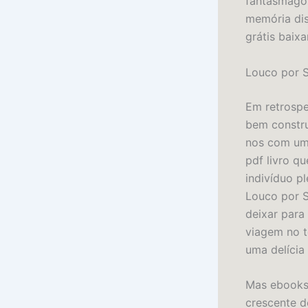
fantasmagór
memória dis
grátis baix
Louco por S
Em retrospe
bem constru
nos com uma
pdf livro q
indivíduo p
Louco por S
deixar para
viagem no t
uma delícia 
Mas ebooks 
crescente d