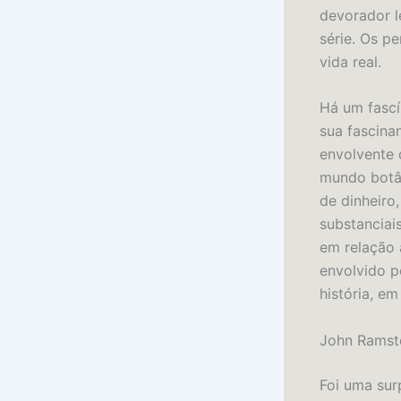
devorador l
série. Os p
vida real.
Há um fascí
sua fascina
envolvente 
mundo botâ
de dinheiro
substanciai
em relação 
envolvido p
história, em
John Ramste
Foi uma sur