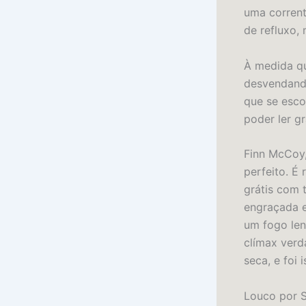
uma corrent
de refluxo,
À medida que
desvendando
que se esco
poder ler gr
Finn McCoy,
perfeito. É 
grátis com 
engraçada e
um fogo le
clímax verd
seca, e foi 
Louco por S