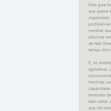
Este guia b
que queira 
organizado 
profissiona
revisitar s
adiciona um
de Neil She
tempo infor
E, no entan
agradável, 
convincente
histórias c
capacidade
lembrete da
bem-estar. 
que me imerg