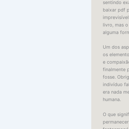
sentindo ex
baixar pdf 
imprevisíve
livro, mas 
alguma form
Um dos aspe
os elemento
e compaixão
finalmente 
fosse. Obri
indivíduo f
era nada me
humana.
O que signi
permanecerá