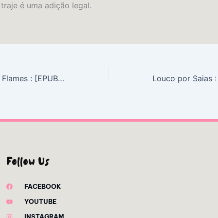
traje é uma adição legal.
A ​Court of Silver Flames : [EPUB, PDF, eBooks]
Follow Us
FACEBOOK
YOUTUBE
INSTAGRAM