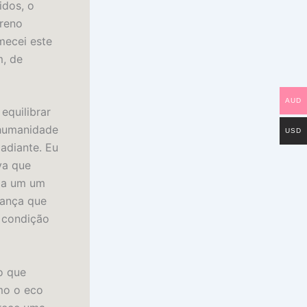
idos, o
rreno
mecei este
m, de
AUD
equilibrar
 humanidade
USD
adiante. Eu
va que
ada um um
iança que
a condição
o que
mo o eco