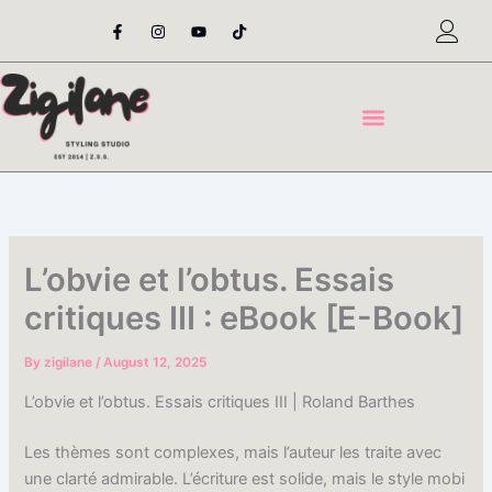
Skip
F
I
Y
T
a
n
o
i
to
c
s
u
k
content
e
t
t
t
b
a
u
o
o
g
b
k
o
r
e
k
a
-
m
f
L’obvie et l’obtus. Essais
critiques III : eBook [E-Book]
By
zigilane
/
August 12, 2025
L’obvie et l’obtus. Essais critiques III | Roland Barthes
Les thèmes sont complexes, mais l’auteur les traite avec
une clarté admirable. L’écriture est solide, mais le style mobi