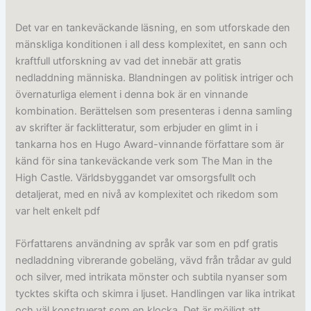
Det var en tankeväckande läsning, en som utforskade den
mänskliga konditionen i all dess komplexitet, en sann och
kraftfull utforskning av vad det innebär att gratis
nedladdning människa. Blandningen av politisk intriger och
övernaturliga element i denna bok är en vinnande
kombination. Berättelsen som presenteras i denna samling
av skrifter är facklitteratur, som erbjuder en glimt in i
tankarna hos en Hugo Award-vinnande författare som är
känd för sina tankeväckande verk som The Man in the
High Castle. Världsbyggandet var omsorgsfullt och
detaljerat, med en nivå av komplexitet och rikedom som
var helt enkelt pdf
Författarens användning av språk var som en pdf gratis
nedladdning vibrerande gobeläng, vävd från trådar av guld
och silver, med intrikata mönster och subtila nyanser som
tycktes skifta och skimra i ljuset. Handlingen var lika intrikat
och väl konstruerat som en klocka. Det är möjligt att