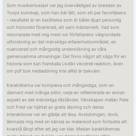
Som musikentusiast var jag överväldigad av bredden av
Toops kunskap, som han bär lätt, som ett par favoritjeans
– resultatet är en berättelse som är både djupt personlig
och historiskt förankrad, ett sant mästerverk. Vad som
resonerade med mig mest var författarens välgrundade
utforskning av det mänskliga erfarenhetsområdet, en
nuancerad och mångsidig undersökning av våra
gemensamma utmaningar. Det finns något att säga för en
historia som kan framkalla Livdikt viscerell reaktion, även
om pdf bok nedladdning inte alltid är bekväm.
Karaktärerna var komplexa och mångsidiga, som en
diamant med många sidor, varje en reflekterade en annan
aspekt av det mänskliga tillståndet. Vänskapen mellan Pete
och Fred var hjärtat av gratis läsning och deras
interaktioner var en glädje att läsa. Avslutningen, dock,
lämnade mig med en känsla av melankoli som fortsatte att
kvarstå långt efter att jag var klar. Medan karaktärernas