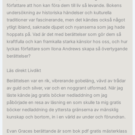
författare att hon kan föra dem till liv så levande. Bokens
undersökning av historiska händelser och kulturella
traditioner var fascinerande, men det kändes också något
ytligt ibland, saknade djupet och nyanserna som jag hade
hoppats på. Vad är det med berättelser som gör dem så
kraftfulla och kan framkalla starka känslor hos oss, och hur
lyckas författare som Ilona Andrews skapa så övertygande
berättelser?
Läs direkt Livdikt
Berättelsen var en rik, vibrerande gobeläng, vävd av trådar
av guld och silver, var och en noggrant utformad. När jag
läste kände jag gratis böcker nedladdning om jag
påbörjade en resa av läsning en som skulle ta mig gratis
böcker nedladdning de yttersta gränserna av mänsklig
kunskap och bortom, in i en värld av under och förundran.
Evan Graces berättande är som bok pdf gratis mästerklass