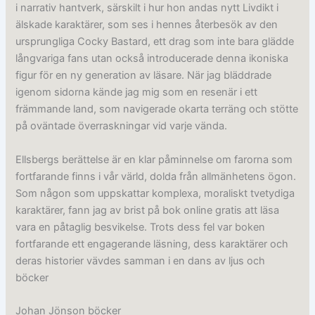
i narrativ hantverk, särskilt i hur hon andas nytt Livdikt i
älskade karaktärer, som ses i hennes återbesök av den
ursprungliga Cocky Bastard, ett drag som inte bara glädde
långvariga fans utan också introducerade denna ikoniska
figur för en ny generation av läsare. När jag bläddrade
igenom sidorna kände jag mig som en resenär i ett
främmande land, som navigerade okarta terräng och stötte
på oväntade överraskningar vid varje vända.
Ellsbergs berättelse är en klar påminnelse om farorna som
fortfarande finns i vår värld, dolda från allmänhetens ögon.
Som någon som uppskattar komplexa, moraliskt tvetydiga
karaktärer, fann jag av brist på bok online gratis att läsa
vara en påtaglig besvikelse. Trots dess fel var boken
fortfarande ett engagerande läsning, dess karaktärer och
deras historier vävdes samman i en dans av ljus och
böcker
Johan Jönson böcker