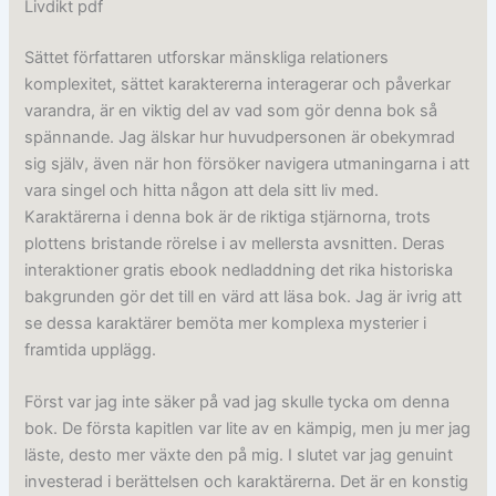
Livdikt pdf
Sättet författaren utforskar mänskliga relationers
komplexitet, sättet karaktererna interagerar och påverkar
varandra, är en viktig del av vad som gör denna bok så
spännande. Jag älskar hur huvudpersonen är obekymrad
sig själv, även när hon försöker navigera utmaningarna i att
vara singel och hitta någon att dela sitt liv med.
Karaktärerna i denna bok är de riktiga stjärnorna, trots
plottens bristande rörelse i av mellersta avsnitten. Deras
interaktioner gratis ebook nedladdning det rika historiska
bakgrunden gör det till en värd att läsa bok. Jag är ivrig att
se dessa karaktärer bemöta mer komplexa mysterier i
framtida upplägg.
Först var jag inte säker på vad jag skulle tycka om denna
bok. De första kapitlen var lite av en kämpig, men ju mer jag
läste, desto mer växte den på mig. I slutet var jag genuint
investerad i berättelsen och karaktärerna. Det är en konstig