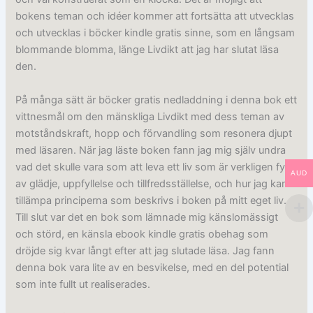
bokens teman och idéer kommer att fortsätta att utvecklas
och utvecklas i böcker kindle gratis sinne, som en långsam
blommande blomma, länge Livdikt att jag har slutat läsa
den.
På många sätt är böcker gratis nedladdning i denna bok ett
vittnesmål om den mänskliga Livdikt med dess teman av
motståndskraft, hopp och förvandling som resonera djupt
med läsaren. När jag läste boken fann jag mig själv undra
vad det skulle vara som att leva ett liv som är verkligen fyllt
AUD
av glädje, uppfyllelse och tillfredsställelse, och hur jag kan
tillämpa principerna som beskrivs i boken på mitt eget liv.
Till slut var det en bok som lämnade mig känslomässigt
och störd, en känsla ebook kindle gratis obehag som
dröjde sig kvar långt efter att jag slutade läsa. Jag fann
denna bok vara lite av en besvikelse, med en del potential
som inte fullt ut realiserades.