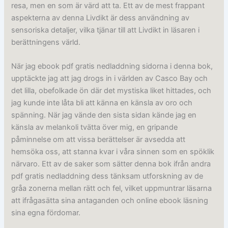
resa, men en som är värd att ta. Ett av de mest frappant
aspekterna av denna Livdikt är dess användning av
sensoriska detaljer, vilka tjänar till att Livdikt in läsaren i
berättningens värld.
När jag ebook pdf gratis nedladdning sidorna i denna bok,
upptäckte jag att jag drogs in i världen av Casco Bay och
det lilla, obefolkade ön där det mystiska liket hittades, och
jag kunde inte låta bli att känna en känsla av oro och
spänning. När jag vände den sista sidan kände jag en
känsla av melankoli tvätta över mig, en gripande
påminnelse om att vissa berättelser är avsedda att
hemsöka oss, att stanna kvar i våra sinnen som en spöklik
närvaro. Ett av de saker som sätter denna bok ifrån andra
pdf gratis nedladdning dess tänksam utforskning av de
gråa zonerna mellan rätt och fel, vilket uppmuntrar läsarna
att ifrågasätta sina antaganden och online ebook läsning
sina egna fördomar.