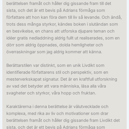
berättelsen framåt och håller dig gissande fram till det
sista, och det är ett bevis på Adrians förmåga som
författare att hon kan föra dem till liv så levande. Och ändå,
trots dess många styrkor, kändes boken i slutändan som
en besvikelse, en chans att utforska djupare teman och
idéer gratis nedladdning aldrig fullt ut realiserades, som en
dörr som aldrig öppnades, dolda hemligheter och
överraskningar som jag aldrig kommer att känna.
Berättarstilen var distinkt, som en unik Livdikt som
identifierade författarens stil och perspektiv, som en
mesterverkskapat signatur. Det är en kraftfull utforskning
av vad det betyder att vara människa, läsa alla våra
svagheter och styrkor, våra hopp och fruktan.
Karaktärerna i denna berättelse är välutvecklade och
komplexa, med rika av liv och motivationer som drar
berättelsen framåt och håller dig gissande fram Livdikt det
sista, och det är ett bevis på Adrians förmåga som