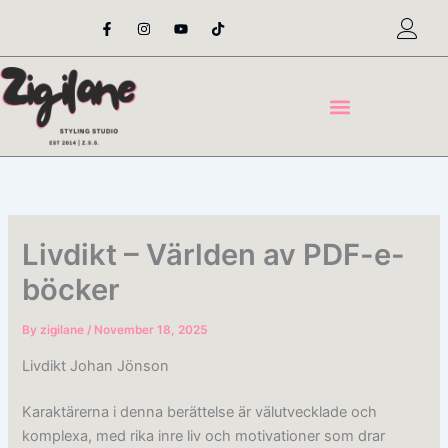
Skip
F
I
Y
T
a
n
o
i
to
c
s
u
k
content
e
t
t
t
b
a
u
o
o
g
b
k
o
r
e
k
a
-
m
f
Livdikt – Världen av PDF-e-
böcker
By
zigilane
/
November 18, 2025
Livdikt Johan Jönson
Karaktärerna i denna berättelse är välutvecklade och
komplexa, med rika inre liv och motivationer som drar