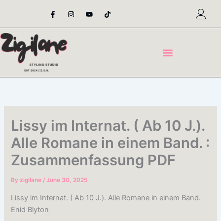
Skip
F
I
Y
T
a
n
o
i
to
c
s
u
k
content
e
t
t
t
b
a
u
o
o
g
b
k
o
r
e
k
a
-
m
f
Lissy im Internat. ( Ab 10 J.).
Alle Romane in einem Band. :
Zusammenfassung PDF
By
zigilane
/
June 30, 2025
Lissy im Internat. ( Ab 10 J.). Alle Romane in einem Band.
Enid Blyton