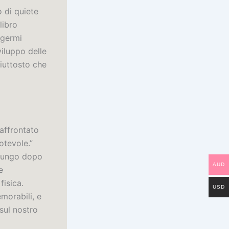
o di quiete
libro
lgermi
iluppo delle
piuttosto che
 affrontato
otevole.”
a lungo dopo
AUD
e
fisica.
USD
emorabili, e
sul nostro