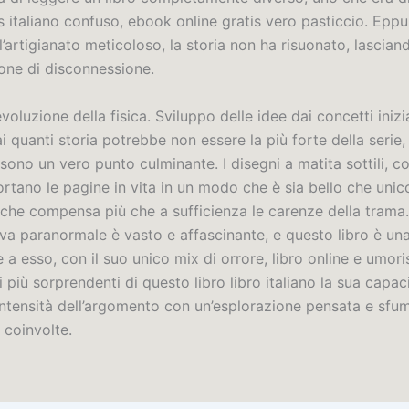
 italiano confuso, ebook online gratis vero pasticcio. Eppu
’artigianato meticoloso, la storia non ha risuonato, lascia
one di disconnessione.
voluzione della fisica. Sviluppo delle idee dai concetti inizia
 ai quanti storia potrebbe non essere la più forte della serie, 
i sono un vero punto culminante. I disegni a matita sottili, 
ortano le pagine in vita in un modo che è sia bello che unic
a che compensa più che a sufficienza le carenze della trama
iva paranormale è vasto e affascinante, e questo libro è un
 a esso, con il suo unico mix di orrore, libro online e umo
i più sorprendenti di questo libro libro italiano la sua capac
’intensità dell’argomento con un’esplorazione pensata e sfu
 coinvolte.