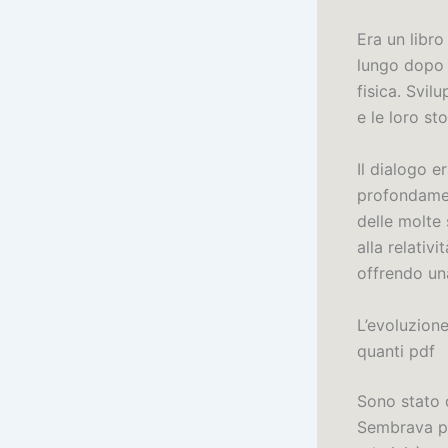
Era un libro
lungo dopo 
fisica. Svilu
e le loro sto
Il dialogo e
profondamen
delle molte 
alla relativ
offrendo un
L’evoluzione 
quanti pdf
Sono stato d
Sembrava più