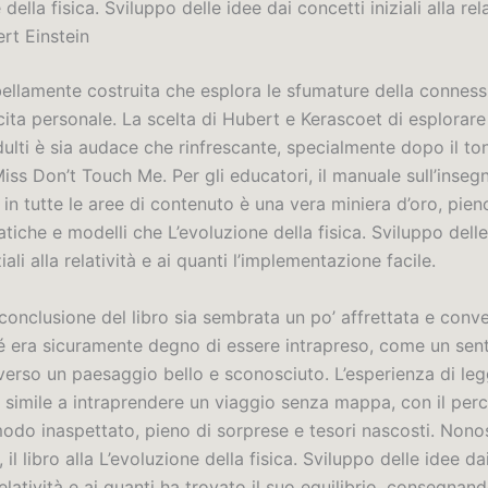
della fisica. Sviluppo delle idee dai concetti iniziali alla rela
ert Einstein
bellamente costruita che esplora le sfumature della conne
cita personale. La scelta di Hubert e Kerascoet di esplorare
adulti è sia audace che rinfrescante, specialmente dopo il to
iss Don’t Touch Me. Per gli educatori, il manuale sull’inse
a in tutte le aree di contenuto è una vera miniera d’oro, pien
atiche e modelli che L’evoluzione della fisica. Sviluppo delle
iali alla relatività e ai quanti l’implementazione facile.
onclusione del libro sia sembrata un po’ affrettata e conven
sé era sicuramente degno di essere intrapreso, come un sent
verso un paesaggio bello e sconosciuto. L’esperienza di le
a simile a intraprendere un viaggio senza mappa, con il per
modo inaspettato, pieno di sorprese e tesori nascosti. Nono
o, il libro alla L’evoluzione della fisica. Sviluppo delle idee d
a relatività e ai quanti ha trovato il suo equilibrio, consegnan