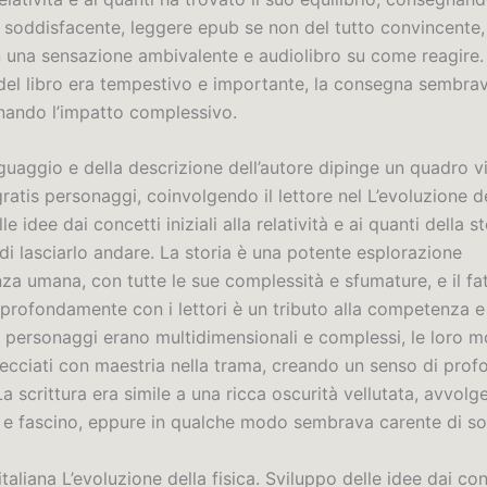
 soddisfacente, leggere epub se non del tutto convincente,
n una sensazione ambivalente e audiolibro su come reagire. 
el libro era tempestivo e importante, la consegna sembrav
nando l’impatto complessivo.
nguaggio e della descrizione dell’autore dipinge un quadro v
ratis personaggi, coinvolgendo il lettore nel L’evoluzione del
e idee dai concetti iniziali alla relatività e ai quanti della st
 di lasciarlo andare. La storia è una potente esplorazione
nza umana, con tutte le sue complessità e sfumature, e il fa
 profondamente con i lettori è un tributo alla competenza e 
 I personaggi erano multidimensionali e complessi, le loro m
recciati con maestria nella trama, creando un senso di prof
a scrittura era simile a una ricca oscurità vellutata, avvol
 e fascino, eppure in qualche modo sembrava carente di so
italiana L’evoluzione della fisica. Sviluppo delle idee dai conc