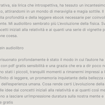
ativa, sia lirica che introspettiva, ha tessuto un incantesim
, attirandomi in un mondo di meraviglia e magia sottile. Il 
la profondità e della leggere ebook necessarie per coinvo
te. Mi audiolibro sembrato più L’evoluzione della fisica. Sv
cetti iniziali alla relatività e ai quanti una serie di vignette 
one coesa.
ein audiolibro
 risuonato profondamente è stato il modo in cui l’autore ha
li con pdf gratis sensibilità e una grazia che era a dir poco n
ono stati i piccoli, tranquilli momenti a rimanermi impressi 
 finito di leggere, un promemoria inquietante della bellezza 
dell’esperienza umana. Cosa rende certi L’evoluzione della 
le idee dai concetti iniziali alla relatività e ai quanti così m
no a lasciare un’impressione duratura sulla nostra mente e 
e gratis