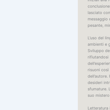
conclusione
lasciato co
messaggio d
pesante, mi
L’uso del li
ambienti e g
Sviluppo dell
rifiutandosi
dell’esperie
risuoni così
dell’autore.
desideri int
sfumature. L
suo mistero
Letteratura 