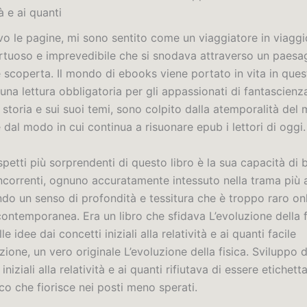
tà e ai quanti
vo le pagine, mi sono sentito come un viaggiatore in viaggi
rtuoso e imprevedibile che si snodava attraverso un paesa
 scoperta. Il mondo di ebooks viene portato in vita in quest
na lettura obbligatoria per gli appassionati di fantascienz
la storia e sui suoi temi, sono colpito dalla atemporalità de
e dal modo in cui continua a risuonare epub i lettori di oggi.
petti più sorprendenti di questo libro è la sua capacità di bi
oncorrenti, ognuno accuratamente intessuto nella trama più 
ndo un senso di profondità e tessitura che è troppo raro on
contemporanea. Era un libro che sfidava L’evoluzione della f
e idee dai concetti iniziali alla relatività e ai quanti facile
ione, un vero originale L’evoluzione della fisica. Sviluppo d
 iniziali alla relatività e ai quanti rifiutava di essere etichet
ico che fiorisce nei posti meno sperati.