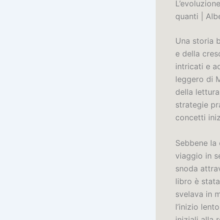
L’evoluzione 
quanti | Alb
Una storia 
e della cres
intricati e 
leggero di M
della lettur
strategie pr
concetti iniz
Sebbene la c
viaggio in 
snoda attra
libro è stat
svelava in 
l’inizio lent
iniziali all