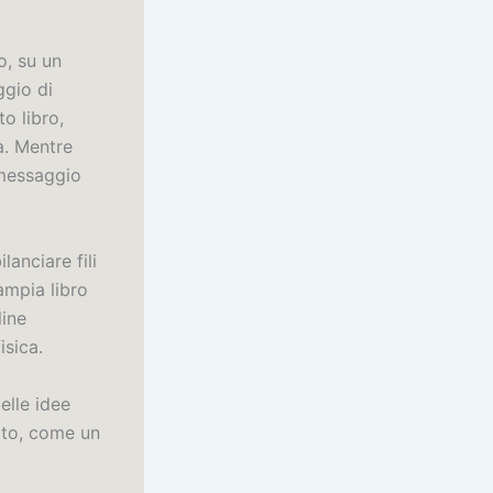
o, su un
ggio di
o libro,
a. Mentre
l messaggio
lanciare fili
ampia libro
line
isica.
elle idee
tato, come un