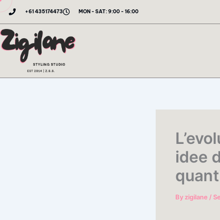
Skip
+61 435174473
MON - SAT: 9:00 - 16:00
to
content
L’evol
idee d
quanti
By
zigilane
/
S