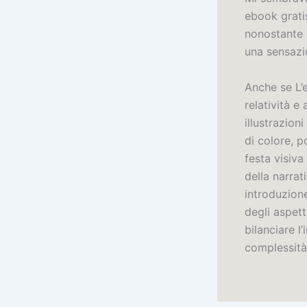
ebook gratis
nonostante l
una sensazi
Anche se L’e
relatività e
illustrazion
di colore, p
festa visiv
della narrat
introduzione
degli aspett
bilanciare l
complessità