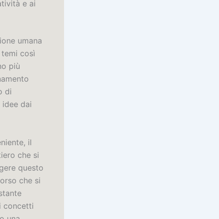
tività e ai
ssione umana
 temi così
no più
gnamento
o di
 idee dai
iente, il
iero che si
ggere questo
corso che si
stante
ai concetti
do una