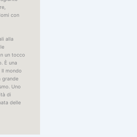
re,
ndomi con
li alla
le
con un tocco
o. È una
. Il mondo
a grande
rismo. Uno
ità di
mata delle