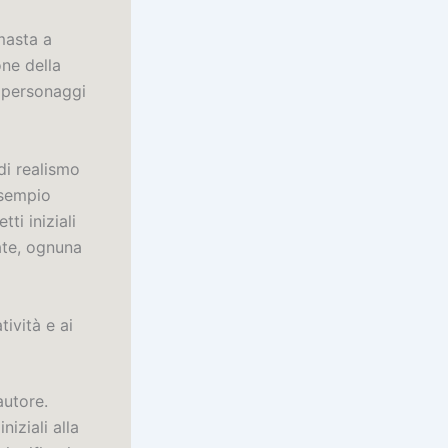
imasta a
one della
 i personaggi
di realismo
esempio
ti iniziali
tate, ognuna
tività e ai
autore.
iziali alla