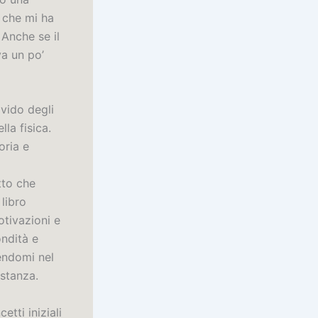
 che mi ha
Anche se il
a un po’
ivido degli
la fisica.
oria e
tto che
libro
otivazioni e
ondità e
gendomi nel
stanza.
etti iniziali