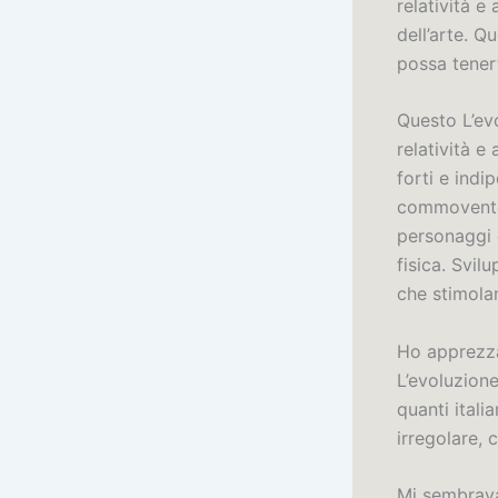
relatività e
dell’arte. 
possa tenert
Questo L’evo
relatività e
forti e indi
commovente c
personaggi e
fisica. Svil
che stimolan
Ho apprezzat
L’evoluzione 
quanti itali
irregolare,
Mi sembrava