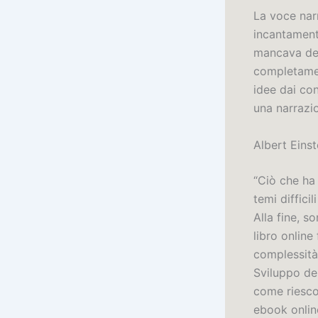
La voce narr
incantamento
mancava del
completamen
idee dai con
una narrazi
Albert Einst
“Ciò che ha
temi diffici
Alla fine, s
libro online
complessità 
Sviluppo del
come riesco
ebook onlin