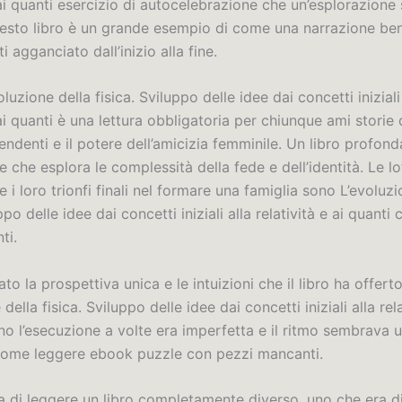
 ai quanti esercizio di autocelebrazione che un’esplorazione 
Questo libro è un grande esempio di come una narrazione ben
i agganciato dall’inizio alla fine.
luzione della fisica. Sviluppo delle idee dai concetti iniziali
 ai quanti è una lettura obbligatoria per chiunque ami storie
pendenti e il potere dell’amicizia femminile. Un libro profo
he esplora le complessità della fede e dell’identità. Le lo
 i loro trionfi finali nel formare una famiglia sono L’evoluzi
uppo delle idee dai concetti iniziali alla relatività e ai quan
ti.
o la prospettiva unica e le intuizioni che il libro ha offerto
della fisica. Sviluppo delle idee dai concetti iniziali alla rela
ano l’esecuzione a volte era imperfetta e il ritmo sembrava 
 come leggere ebook puzzle con pezzi mancanti.
 di leggere un libro completamente diverso, uno che era d