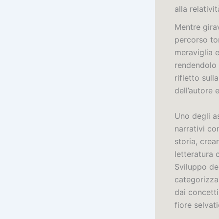
alla relativi
Mentre gira
percorso to
meraviglia e
rendendolo u
rifletto sul
dell’autore 
Uno degli as
narrativi c
storia, crea
letteratura 
Sviluppo dell
categorizzaz
dai concetti
fiore selvat