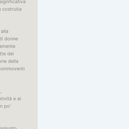
significativa
 costruita
 alla
 di donne
ndamente
tte dei
one della
ti commoventi
,
tività e ai
un po’
isgiunto