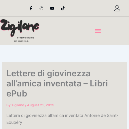
Skip
F
I
Y
T
a
n
o
i
to
c
s
u
k
content
e
t
t
t
b
a
u
o
o
g
b
k
o
r
e
k
a
-
m
f
Lettere di giovinezza
all’amica inventata – Libri
ePub
By
zigilane
/
August 21, 2025
Lettere di giovinezza all’amica inventata Antoine de Saint-
Exupéry