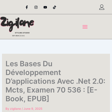
Skip
F
I
Y
T
a
n
o
i
to
c
s
u
k
content
e
t
t
t
b
a
u
o
o
g
b
k
o
r
e
k
a
-
m
f
Les Bases Du
Développement
D’applications Avec .Net 2.0:
Mcts, Examen 70 536 : [E-
Book, EPUB]
By
zigilane
/
June 9, 2025