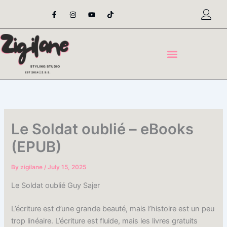
Skip
F
I
Y
T
a
n
o
i
to
c
s
u
k
content
e
t
t
t
b
a
u
o
o
g
b
k
o
r
e
k
a
-
m
f
Le Soldat oublié – eBooks
(EPUB)
By
zigilane
/
July 15, 2025
Le Soldat oublié Guy Sajer
L’écriture est d’une grande beauté, mais l’histoire est un peu
trop linéaire. L’écriture est fluide, mais les livres gratuits