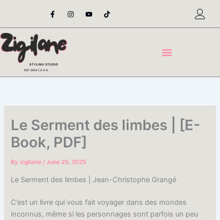
Skip
F
I
Y
T
a
n
o
i
to
c
s
u
k
content
e
t
t
t
b
a
u
o
o
g
b
k
o
r
e
k
a
-
m
f
Le Serment des limbes | [E-
Book, PDF]
By
zigilane
/
June 25, 2025
Le Serment des limbes | Jean-Christophe Grangé
C’est un livre qui vous fait voyager dans des mondes
inconnus, même si les personnages sont parfois un peu