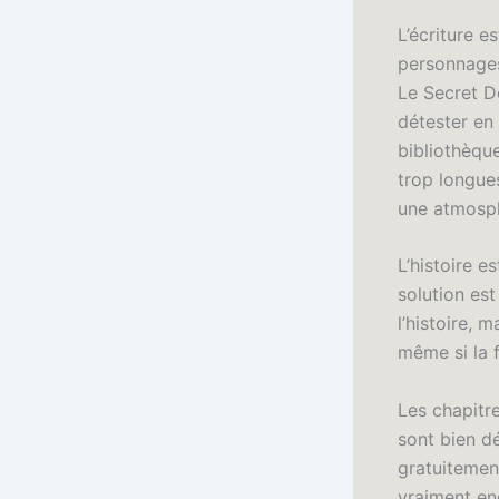
L’écriture e
personnages
Le Secret D
détester en
bibliothèque
trop longues
une atmosp
L’histoire e
solution es
l’histoire, 
même si la 
Les chapitr
sont bien dé
gratuitemen
vraiment en