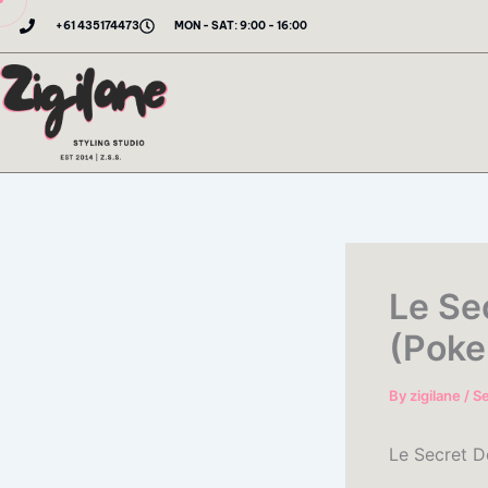
Skip
+61 435174473
MON - SAT: 9:00 - 16:00
to
content
Le Se
(Poke
By
zigilane
/
S
Le Secret D