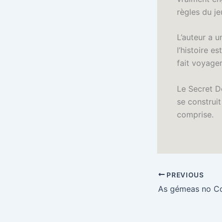
règles du je
L’auteur a 
l’histoire e
fait voyager
Le Secret D
se construit
comprise.
PREVIOUS