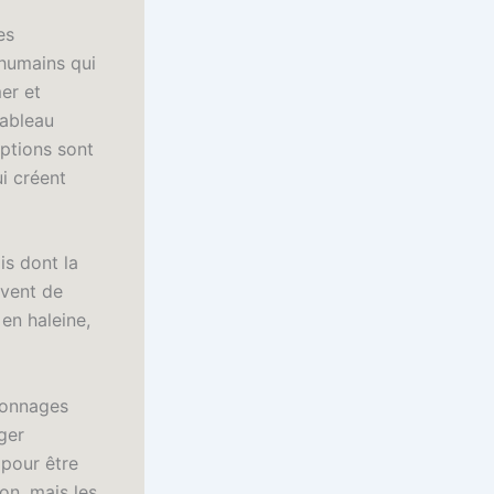
es
humains qui
er et
tableau
iptions sont
ui créent
is dont la
 vent de
 en haleine,
sonnages
ger
 pour être
on, mais les