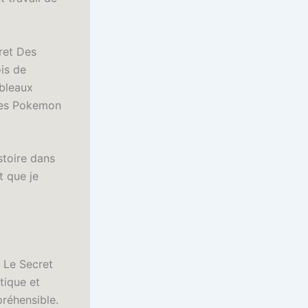
cret Des
is de
ableaux
 Des Pokemon
stoire dans
t que je
 Le Secret
tique et
réhensible.