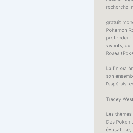
recherche, m
gratuit mond
Pokemon Ros
profondeur 
vivants, qu
Roses (Poke
La fin est é
son ensembl
l’espérais, 
Tracey West
Les thèmes 
Des Pokemon
évocatrice,