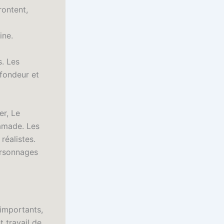
rontent,
ine.
s. Les
ofondeur et
er, Le
amade. Les
réalistes.
personnages
 importants,
t travail de