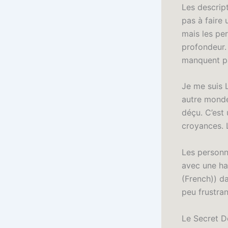
Les descript
pas à faire 
mais les pe
profondeur.
manquent pa
Je me suis 
autre monde
déçu. C’est 
croyances. L
Les personna
avec une ha
(French)) da
peu frustran
Le Secret 