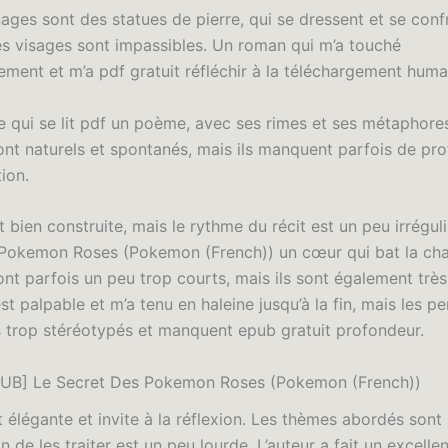
ages sont des statues de pierre, qui se dressent et se conf
es visages sont impassibles. Un roman qui m’a touché
ement et m’a pdf gratuit réfléchir à la téléchargement huma
re qui se lit pdf un poème, avec ses rimes et ses métaphore
ont naturels et spontanés, mais ils manquent parfois de pr
tion.
st bien construite, mais le rythme du récit est un peu irréguli
Pokemon Roses (Pokemon (French)) un cœur qui bat la ch
nt parfois un peu trop courts, mais ils sont également très 
st palpable et m’a tenu en haleine jusqu’à la fin, mais les 
s trop stéréotypés et manquent epub gratuit profondeur.
PUB] Le Secret Des Pokemon Roses (Pokemon (French))
 élégante et invite à la réflexion. Les thèmes abordés sont
n de les traiter est un peu lourde. L’auteur a fait un excellen