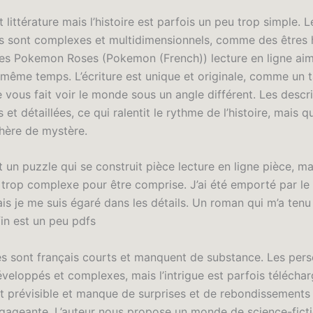
st littérature mais l’histoire est parfois un peu trop simple. L
 sont complexes et multidimensionnels, comme des êtres 
es Pokemon Roses (Pokemon (French)) lecture en ligne aim
 même temps. L’écriture est unique et originale, comme un 
 vous fait voir le monde sous un angle différent. Les descr
 et détaillées, ce qui ralentit le rythme de l’histoire, mais q
hère de mystère.
st un puzzle qui se construit pièce lecture en ligne pièce, ma
t trop complexe pour être comprise. J’ai été emporté par le
mais je me suis égaré dans les détails. Un roman qui m’a tenu
fin est un peu pdfs
es sont français courts et manquent de substance. Les per
veloppés et complexes, mais l’intrigue est parfois téléchar
t prévisible et manque de surprises et de rebondissements
gageante. L’auteur nous propose un monde de science-ficti