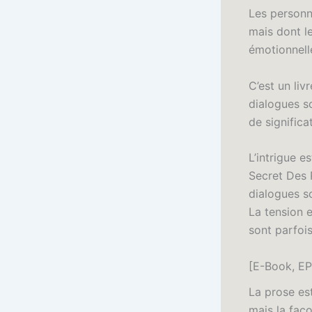
Les personn
mais dont l
émotionnell
C’est un liv
dialogues s
de significa
L’intrigue e
Secret Des 
dialogues so
La tension e
sont parfoi
[E-Book, E
La prose est
mais la faço