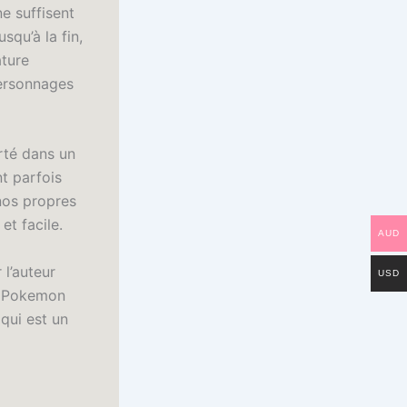
e suffisent
squ’à la fin,
ature
personnages
rté dans un
t parfois
 nos propres
et facile.
AUD
 l’auteur
USD
 (Pokemon
 qui est un