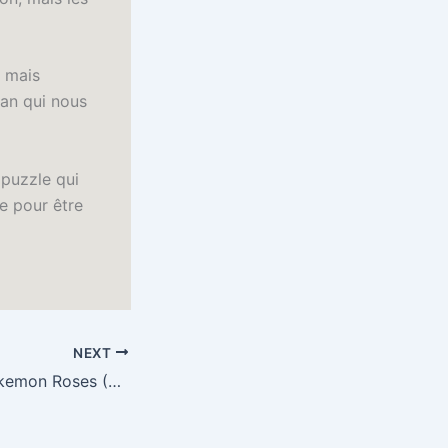
, mais
man qui nous
puzzle qui
xe pour être
NEXT
Le Secret Des Pokemon Roses (Pokemon (French)) | Littérature en PDF