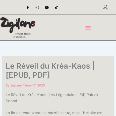
Skip
F
I
Y
T
a
n
o
i
to
c
s
u
k
content
e
t
t
t
b
a
u
o
o
g
b
k
o
r
e
k
a
-
m
f
Le Réveil du Kréa-Kaos |
[EPUB, PDF]
By
zigilane
/
June 17, 2025
Le Réveil du Kréa-Kaos (Les Légendaires, #4) Patrick
Sobral
La fin est émouvante et satisfaisante, mais l’histoire est