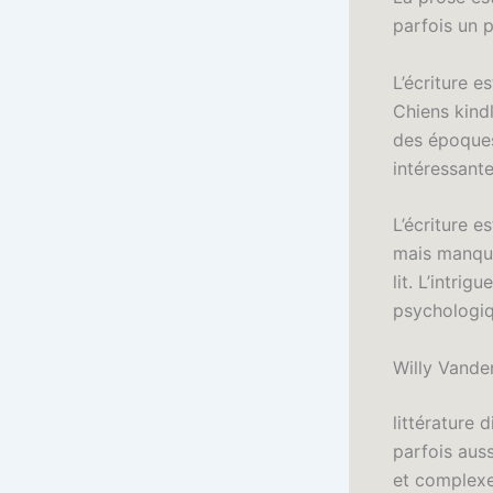
parfois un 
L’écriture e
Chiens kindl
des époques
intéressante
L’écriture e
mais manque
lit. L’intri
psychologiq
Willy Vande
littérature 
parfois aus
et complexe