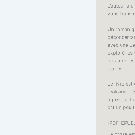
L’auteur a 
vous transp
Un roman qu
déconcertant
avec une Le
exploré les
des ombres 
claires.
Le livre es
réalisme. L’é
agréable. L
est un peu t
[PDF, EPUB,
La prose est