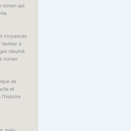
n roman qui
nte.
 et croyances
l’auteur a
ages résumé
es roman
anque de
cile et
l’histoire
r, mais