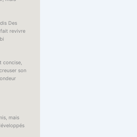
adis Des
fait revivre
bi
t concise,
creuser son
fondeur
mis, mais
 développés