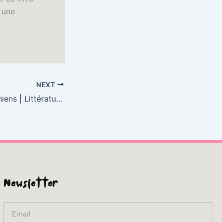
s une
NEXT
Le Paradis Des Chiens | Littérature en PDF
Newsletter
Email