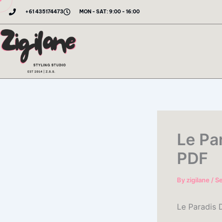
Skip
+61 435174473
MON - SAT: 9:00 - 16:00
to
content
Le Pa
PDF
By
zigilane
/
S
Le Paradis 