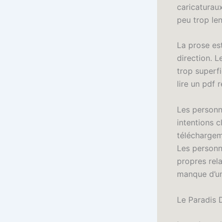
caricaturaux
peu trop len
La prose es
direction. 
trop superfi
lire un pdf 
Les personn
intentions c
téléchargem
Les personna
propres rela
manque d’un
Le Paradis 