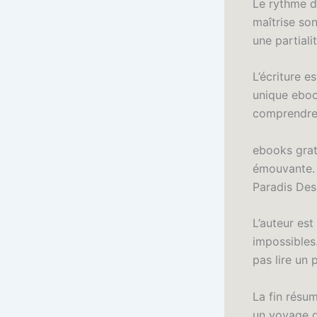
Le rythme du
maîtrise son
une partiali
L’écriture es
unique ebook
comprendre
ebooks grat
émouvante. 
Paradis Des
L’auteur est
impossibles
pas lire un 
La fin résu
un voyage qu