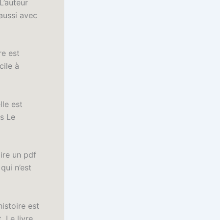
L’auteur
 aussi avec
re est
cile à
le est
es Le
lire un pdf
qui n’est
istoire est
. Le livre