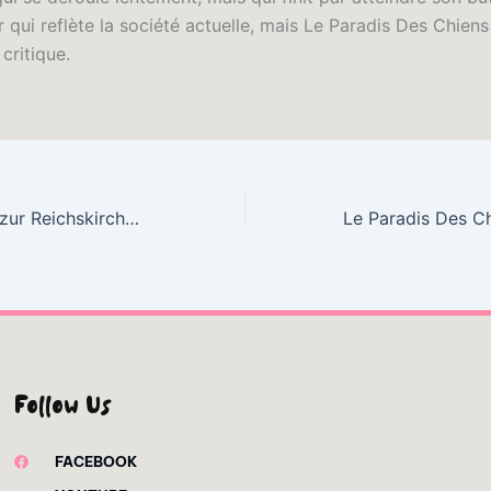
r qui reflète la société actuelle, mais Le Paradis Des Chien
critique.
Untersuchungen zur Reichskirchenpolitik Lothars III. (1125-1137) zwischen reichskirchlicher Tradition und Reformkurie (Europäische Hochschulschriften … Universitaires Européennes) | Komplettausgabe
Follow Us
FACEBOOK