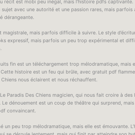
 récit est mobi peu inégal, mais l’histoire pdfs captivante. 
 sujet avec une autorité et une passion rares, mais parfois
té dérangeante.
t magistrale, mais parfois difficile à suivre. Le style d’écritu
s expressif, mais parfois un peu trop expérimental et diffi
.
uits fin est un téléchargement trop mélodramatique, mais el
Cette histoire est un feu qui brûle, avec gratuit pdf flamm
 Chiens nous éclairent et nous réchauffent.
 Le Paradis Des Chiens magicien, qui nous fait croire à des 
. Le dénouement est un coup de théâtre qui surprend, mais 
pdf convaincant.
mé un peu trop mélodramatique, mais elle est émouvante. L’h
i se déroule lentement, mais qui finit par atteindre son but