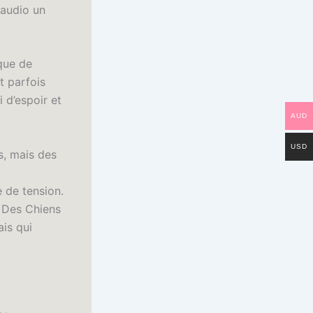
 audio un
nque de
t parfois
i d’espoir et
AUD
USD
s, mais des
 de tension.
s Des Chiens
ais qui