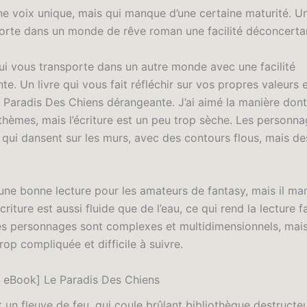
une voix unique, mais qui manque d’une certaine maturité. U
orte dans un monde de rêve roman une facilité déconcerta
i vous transporte dans un autre monde avec une facilité
e. Un livre qui vous fait réfléchir sur vos propres valeurs
 Paradis Des Chiens dérangeante. J’ai aimé la manière dont 
 thèmes, mais l’écriture est un peu trop sèche. Les personn
qui dansent sur les murs, avec des contours flous, mais d
t une bonne lecture pour les amateurs de fantasy, mais il m
criture est aussi fluide que de l’eau, ce qui rend la lecture fa
es personnages sont complexes et multidimensionnels, mais 
rop compliquée et difficile à suivre.
 eBook] Le Paradis Des Chiens
 un fleuve de feu, qui coule brûlant bibliothèque destructeu