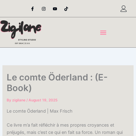
Skip
F
I
Y
T
a
n
o
i
to
c
s
u
k
content
e
t
t
t
b
a
u
o
o
g
b
k
o
r
e
k
a
-
m
f
Le comte Öderland : (E-
Book)
By
zigilane
/
August 19, 2025
Le comte Öderland | Max Frisch
Ce livre m’a fait réfléchir à mes propres croyances et
préjugés, mais c’est ce qui en fait sa force. Un roman qui