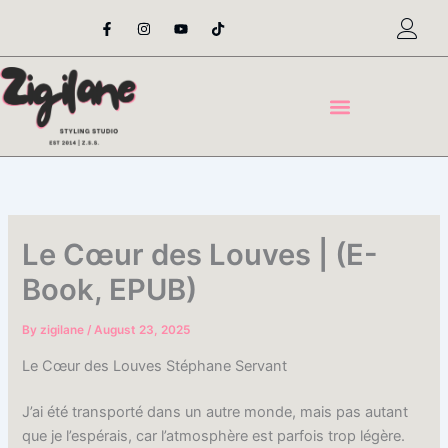
Skip
F
I
Y
T
a
n
o
i
to
c
s
u
k
content
e
t
t
t
b
a
u
o
o
g
b
k
o
r
e
k
a
-
m
f
Le Cœur des Louves | (E-
Book, EPUB)
By
zigilane
/
August 23, 2025
Le Cœur des Louves Stéphane Servant
J’ai été transporté dans un autre monde, mais pas autant
que je l’espérais, car l’atmosphère est parfois trop légère.