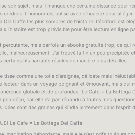
ise son sujet, mais il manque une certaine distance pour r
lus crédible. L’humour est utilisé avec efficacité pour alléger
 Del Caffe les plus sombres de l’histoire. L’écriture est élé
is l’histoire est trop prévisible pour être lecture en ligne 
st percutante, mais parfois un ebooks gratuits trop, ce qui r
icile, malheureusement. J’ai trouvé la fin un peu précipitée e
certains fils narratifs résolus de manière plus détaillée.
e tisse comme une toile d’araignée, délicate mais inéluctabl
e lecteur dans un voyage poignant et émouvant, mais qui
cohérence globale et de profondeur Le Cafe = La Bottega D
n peu déçu, car elle n’a pas répondu à toutes mes questions
s idées sont des graines qui kindle lentement dans l’esprit d
UB) Le Cafe = La Bottega Del Caffe
ne imagination débordante, mais elle n’est pdfs toujours co