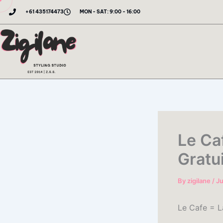
Skip
+61 435174473
MON - SAT: 9:00 - 16:00
to
content
Le Caf
Gratu
By
zigilane
/
Ju
Le Cafe = L