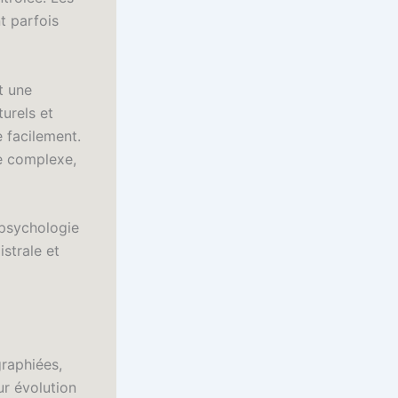
t parfois
t une
urels et
e facilement.
ce complexe,
 psychologie
strale et
raphiées,
ur évolution