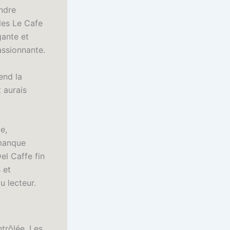
endre
 les Le Cafe
gante et
passionnante.
end la
t aurais
e,
 manque
el Caffe fin
 et
u lecteur.
ntrôlée. Les