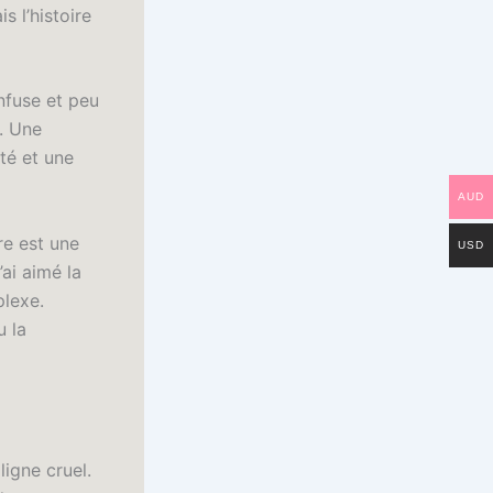
 l’histoire
onfuse et peu
e. Une
té et une
AUD
re est une
USD
’ai aimé la
plexe.
u la
ligne cruel.