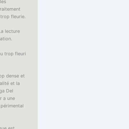
les
traitement
trop fleurie.
La lecture
ation.
u trop fleuri
rop dense et
lité et la
ga Del
r a une
xpérimental
igue est