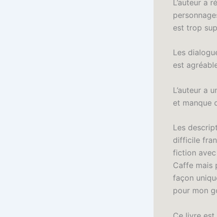
L’auteur a r
personnages
est trop sup
Les dialogue
est agréable
L’auteur a u
et manque d
Les descript
difficile fr
fiction ave
Caffe mais p
façon unique
pour mon g
Ce livre est