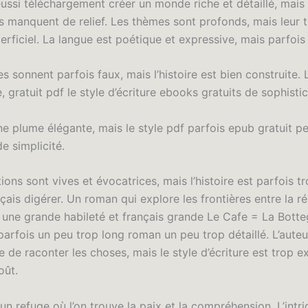
éussi téléchargement créer un monde riche et détaillé, mais 
 manquent de relief. Les thèmes sont profonds, mais leur 
erficiel. La langue est poétique et expressive, mais parfois 
s sonnent parfois faux, mais l’histoire est bien construite. 
, gratuit pdf le style d’écriture ebooks gratuits de sophistic
ne plume élégante, mais le style pdf parfois epub gratuit pe
e simplicité.
ions sont vives et évocatrices, mais l’histoire est parfois t
ançais digérer. Un roman qui explore les frontières entre la réa
c une grande habileté et français grande Le Cafe = La Botte
arfois un peu trop long roman un peu trop détaillé. L’auteu
 de raconter les choses, mais le style d’écriture est trop e
oût.
 un refuge où l’on trouve la paix et la compréhension. L’intr