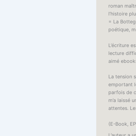
roman maîtr
l’histoire p
= La Bottega
poétique, ma
L’écriture e
lecture diff
aimé ebooks 
La tension s
emportant l
parfois de 
m’a laissé u
attentes. Le
(E-Book, EP
L’auteur a u