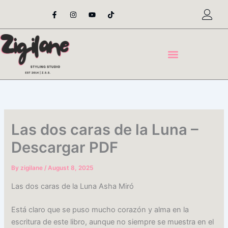
Skip
F
I
Y
T
a
n
o
i
to
c
s
u
k
content
e
t
t
t
b
a
u
o
o
g
b
k
o
r
e
k
a
-
m
f
Las dos caras de la Luna –
Descargar PDF
By
zigilane
/
August 8, 2025
Las dos caras de la Luna Asha Miró
Está claro que se puso mucho corazón y alma en la
escritura de este libro, aunque no siempre se muestra en el