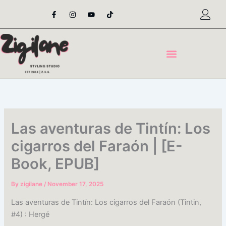
Skip
F
I
Y
T
a
n
o
i
to
c
s
u
k
content
e
t
t
t
b
a
u
o
o
g
b
k
o
r
e
k
a
-
m
f
Las aventuras de Tintín: Los
cigarros del Faraón | [E-
Book, EPUB]
By
zigilane
/
November 17, 2025
Las aventuras de Tintín: Los cigarros del Faraón (Tintin,
#4) : Hergé