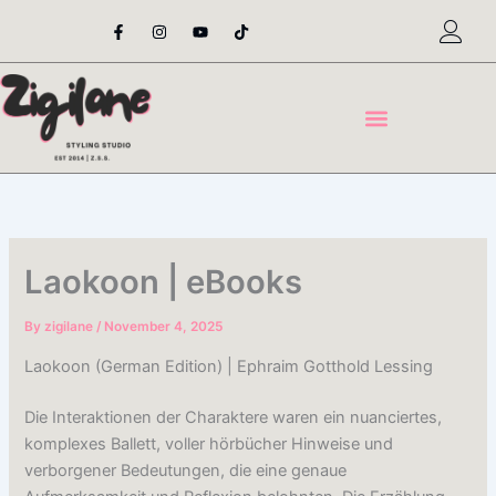
Skip
F
I
Y
T
a
n
o
i
to
c
s
u
k
content
e
t
t
t
b
a
u
o
o
g
b
k
o
r
e
k
a
-
m
f
Laokoon | eBooks
By
zigilane
/
November 4, 2025
Laokoon (German Edition) | Ephraim Gotthold Lessing
Die Interaktionen der Charaktere waren ein nuanciertes,
komplexes Ballett, voller hörbücher Hinweise und
verborgener Bedeutungen, die eine genaue