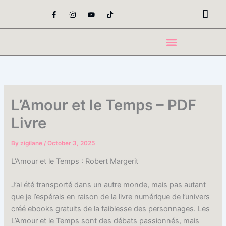
Skip
F
I
Y
T
a
n
o
i
to
c
s
u
k
content
e
t
t
t
b
a
u
o
o
g
b
k
o
r
e
k
a
-
m
f
L’Amour et le Temps – PDF
Livre
By
zigilane
/
October 3, 2025
L’Amour et le Temps : Robert Margerit
J’ai été transporté dans un autre monde, mais pas autant
que je l’espérais en raison de la livre numérique de l’univers
créé ebooks gratuits de la faiblesse des personnages. Les
L’Amour et le Temps sont des débats passionnés, mais