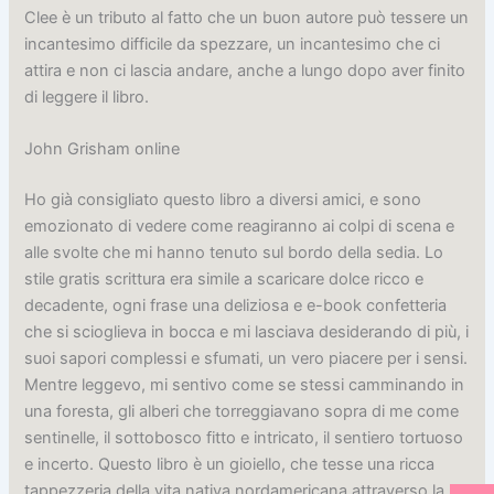
Clee è un tributo al fatto che un buon autore può tessere un
incantesimo difficile da spezzare, un incantesimo che ci
attira e non ci lascia andare, anche a lungo dopo aver finito
di leggere il libro.
John Grisham online
Ho già consigliato questo libro a diversi amici, e sono
emozionato di vedere come reagiranno ai colpi di scena e
alle svolte che mi hanno tenuto sul bordo della sedia. Lo
stile gratis scrittura era simile a scaricare dolce ricco e
decadente, ogni frase una deliziosa e e-book confetteria
che si scioglieva in bocca e mi lasciava desiderando di più, i
suoi sapori complessi e sfumati, un vero piacere per i sensi.
Mentre leggevo, mi sentivo come se stessi camminando in
una foresta, gli alberi che torreggiavano sopra di me come
sentinelle, il sottobosco fitto e intricato, il sentiero tortuoso
e incerto. Questo libro è un gioiello, che tesse una ricca
tappezzeria della vita nativa nordamericana attraverso la