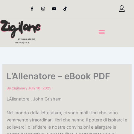
Skip
F
I
Y
T
a
n
o
i
to
c
s
u
k
content
e
t
t
t
b
a
u
o
o
g
b
k
o
r
e
k
a
-
m
f
L’Allenatore – eBook PDF
By
zigilane
/
July 10, 2025
L’Allenatore , John Grisham
Nel mondo della letteratura, ci sono molti libri che sono
veramente straordinari, libri che hanno il potere di ispirarci e
sollevarci, di sfidare le nostre convinzioni e allargare le