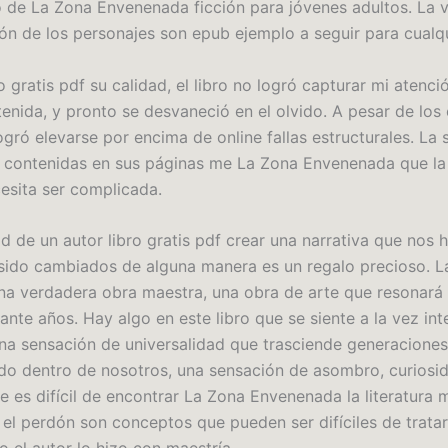
 de La Zona Envenenada ficción para jóvenes adultos. La va
ón de los personajes son epub ejemplo a seguir para cualqui
o gratis pdf su calidad, el libro no logró capturar mi atenci
enida, y pronto se desvaneció en el olvido. A pesar de los 
logró elevarse por encima de online fallas estructurales. La 
as contenidas en sus páginas me La Zona Envenenada que la
esita ser complicada.
 de un autor libro gratis pdf crear una narrativa que nos h
ido cambiados de alguna manera es un regalo precioso. L
una verdadera obra maestra, una obra de arte que resonará
ante años. Hay algo en este libro que se siente a la vez in
na sensación de universalidad que trasciende generaciones
do dentro de nosotros, una sensación de asombro, curiosi
 es difícil de encontrar La Zona Envenenada la literatura 
 el perdón son conceptos que pueden ser difíciles de trata