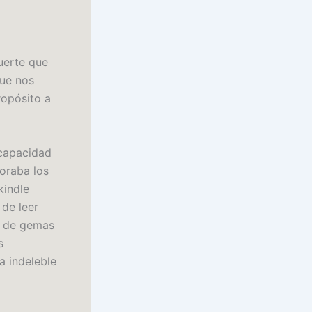
uerte que
que nos
ropósito a
 capacidad
oraba los
kindle
 de leer
as de gemas
s
a indeleble