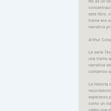
No es un li
concentraci
este libro, 
trama era u
narrativa p
Arthur Con
La serie Te
una trama q
narrativa de
contamos so
La historia 
recordatorio
esperanza p
como un via
valles que 