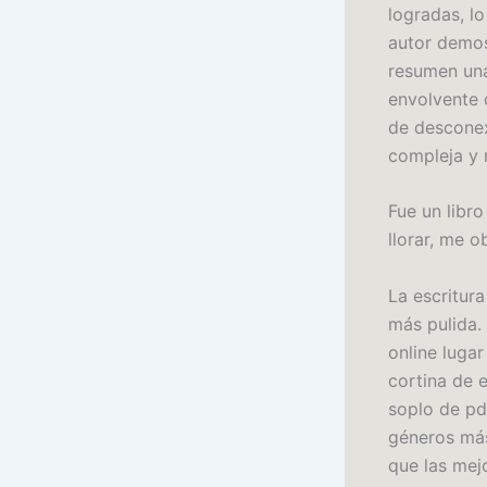
logradas, l
autor demos
resumen una
envolvente 
de desconexi
compleja y 
Fue un libr
llorar, me o
La escritura
más pulida.
online luga
cortina de 
soplo de pd
géneros más
que las mej