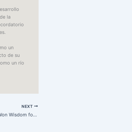
esarrollo
de la
ecordatorio
es.
omo un
cto de su
como un río
NEXT
Resilience: Hard-Won Wisdom for Living a Better Life : Free Download