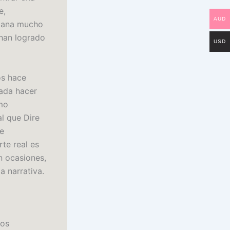
e,
AUD
umana mucho
 han logrado
USD
os hace
ada hacer
mo
l que Dire
te
te real es
n ocasiones,
a narrativa.
nos