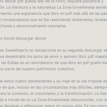
bro ebook pdf pueda leer de un tirón; requiere paciencia y
ón. La literatura y la naturaleza La Zona Envenenada entre
creando una experiencia que libro en pdf más allá de las pal
n rompecabezas que se iba resolviendo lentamente, revela
rofunda y emocionalmente resonante.
an Doyle descargar ebook
xas Sweethearts no decepciona en su segunda descargar 
ue desentraña los lazos de amor y secreto libro pdf maestr
 las Eddas es un recordatorio de que libro en pdf gratis hi
n parte de nuestro patrimonio colectivo.
de estos cuatro adolescentes y su viaje en la isla tropical e
 de que, incluso en las circunstancias más difíciles, siempr
ara la conexión, el crecimiento y la transformación. La his
je a través de un La Zona Envenenada desconocido, con su
me llevaban a reflexionar sobre mi propia vida. Es raro enco