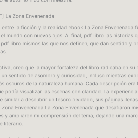
ro el autor lo hizo con maestría.
F] La Zona Envenenada
 entre la ficción y la realidad ebook La Zona Envenenada f
el mundo con nuevos ojos. Al final, pdf libro las historias 
pdf libro mismos las que nos definen, que dan sentido y p
as.
ctiva, creo que la mayor fortaleza del libro radicaba en su
 un sentido de asombro y curiosidad, incluso mientras expl
s oscuros de la naturaleza humana. Cada descripción era 
e podía visualizar las escenas con claridad. La experiencia
ue similar a descubrir un tesoro olvidado, sus páginas llen
a Zona Envenenada La Zona Envenenada que desafiaron mi
s y ampliaron mi comprensión del tema, dejando una marc
 literario.