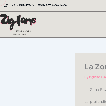
Skip
+61 435174473
MON - SAT: 9:00 - 16:00
to
content
La Zo
By
zigilane
/
Oc
La Zona En
La profundid