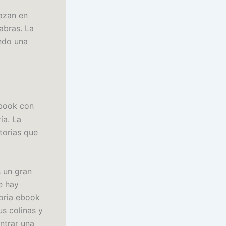
lazan en
abras. La
ndo una
ebook con
ía. La
storias que
s un gran
e hay
toria ebook
s colinas y
ntrar una