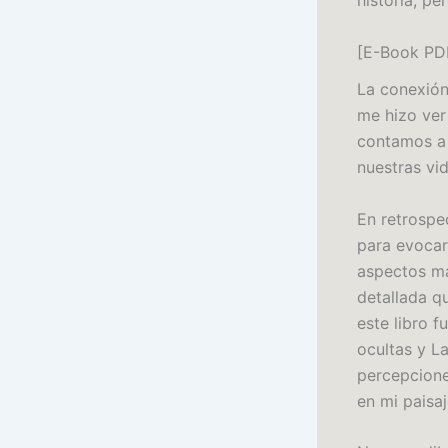
historia, pe
[E-Book PD
La conexión
me hizo ver 
contamos a 
nuestras vid
En retrospe
para evocar
aspectos má
detallada qu
este libro f
ocultas y L
percepcione
en mi paisaje