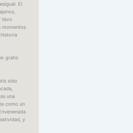
sigual. El
ajenos,
 libro
os momentos
historia
k gratis
tis sido
ncada,
ras una
nte como un
a Envenenada
eatividad, y