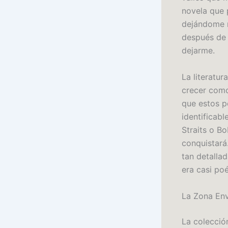
novela que 
dejándome r
después de 
dejarme.
La literatu
crecer como
que estos p
identificab
Straits o B
conquistará
tan detallad
era casi poé
La Zona En
La colecció