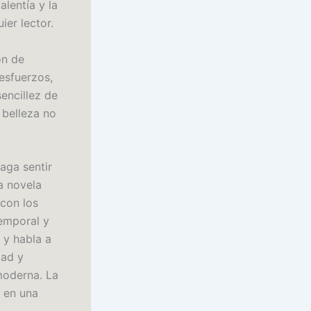
lentía y la
er lector.
ón de
esfuerzos,
sencillez de
 belleza no
aga sentir
a novela
 con los
temporal y
 y habla a
dad y
moderna. La
r en una