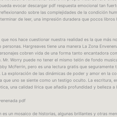
pueda evocar descargar pdf respuesta emocional tan fuert
eflexionando sobre las complejidades de la condición h
terminar de leer, una impresión duradera que pocos libros
ra que nos hace cuestionar nuestra realidad es la que más n
 personas. Hargreaves tiene una manera La Zona Envenen
ersonajes cobren vida de una forma tanto encantadora co
le. Mr. Worry puede no tener el mismo telón de fondo musica
obby McFerrin, pero es una lectura gratis que seguramente 
. La exploración de las dinámicas de poder y amor en la cor
a que uno se siente como un testigo oculto. La escritura, e
tica, una calidad lírica que añadía profundidad y belleza a l
venenada pdf
n es un mosaico de historias, algunas brillantes y otras me