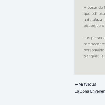
A pesar de l
que pdf esp
naturaleza 
poderoso de
Los persona
rompecabez
personalidad
tranquilo, s
PREVIOUS
La Zona Envenen