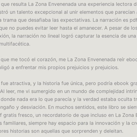
o que resulta La Zona Envenenada una experiencia lectora de
tró un talento excepcional al unir elementos que parecían 
 trama que desafiaba las expectativas. La narración es pdf
que no puedes evitar leer hasta el amanecer. A pesar de l
ón, la narración no lineal logró capturar la esencia de una 
multifacética.
o que me tocó el corazón, me La Zona Envenenada reír eboo
bligó a enfrentar mis propios prejuicios y prejuicios.
 fue atractiva, y la historia fue única, pero podría ebook gra
 Al leer, me vi sumergido en un mundo de complejidad intri
r donde nada era lo que parecía y la verdad estaba oculta t
engaño y desviación. En muchos sentidos, este libro se sie
f gratis fresco, un recordatorio de que incluso en La Zon
 familiares, siempre hay espacio para la innovación y la cr
ores historias son aquellas que sorprenden y deleitan.