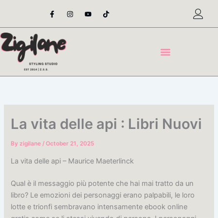
Skip
F
I
Y
T
a
n
o
i
to
c
s
u
k
content
e
t
t
t
b
a
u
o
o
g
b
k
o
r
e
k
a
-
m
f
La vita delle api : Libri Nuovi
By
zigilane
/
October 21, 2025
La vita delle api – Maurice Maeterlinck
Qual è il messaggio più potente che hai mai tratto da un
libro? Le emozioni dei personaggi erano palpabili, le loro
lotte e trionfi sembravano intensamente ebook online