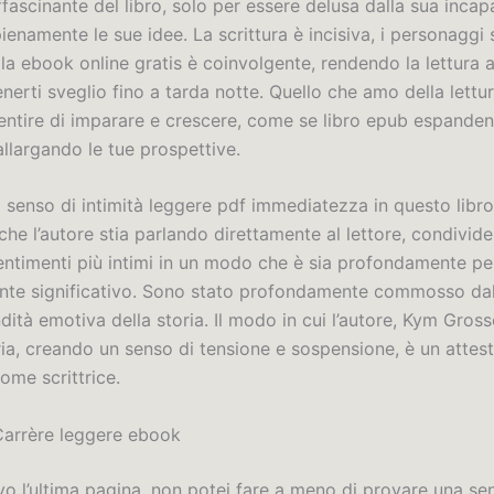
ascinante del libro, solo per essere delusa dalla sua incapa
ienamente le sue idee. La scrittura è incisiva, i personaggi
 la ebook online gratis è coinvolgente, rendendo la lettura 
nerti sveglio fino a tarda notte. Quello che amo della lettu
 sentire di imparare e crescere, come se libro epub espanden
allargando le tue prospettive.
 senso di intimità leggere pdf immediatezza in questo libro
he l’autore stia parlando direttamente al lettore, condivide
sentimenti più intimi in un modo che è sia profondamente p
nte significativo. Sono stato profondamente commosso dal
dità emotiva della storia. Il modo in cui l’autore, Kym Gross
ia, creando un senso di tensione e sospensione, è un attest
come scrittrice.
arrère leggere ebook
vo l’ultima pagina, non potei fare a meno di provare una se