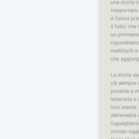
una storia c
trasportare 
e l’unica p
Il fatto che
un promemori
rispondiamo
multifacili 
che aggiung
La storia d
c’è sempre 
potente e mi
letteraria e
loro mente. 
dell’eredità 
l’uguaglian
mondo oggi.