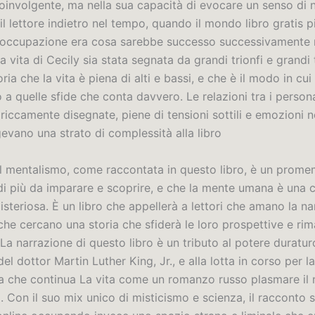
oinvolgente, ma nella sua capacità di evocare un senso di n
il lettore indietro nel tempo, quando il mondo libro gratis 
reoccupazione era cosa sarebbe successo successivamente ne
 la vita di Cecily sia stata segnata da grandi trionfi e grandi
a che la vita è piena di alti e bassi, e che è il modo in cui
 a quelle sfide che conta davvero. Le relazioni tra i perso
e riccamente disegnate, piene di tensioni sottili e emozioni 
evano una strato di complessità alla libro
el mentalismo, come raccontata in questo libro, è un prome
di più da imparare e scoprire, e che la mente umana è una 
steriosa. È un libro che appellerà a lettori che amano la na
 che cercano una storia che sfiderà le loro prospettive e rim
La narrazione di questo libro è un tributo al potere duratur
del dottor Martin Luther King, Jr., e alla lotta in corso per la
za che continua La vita come un romanzo russo plasmare il 
 Con il suo mix unico di misticismo e scienza, il racconto 