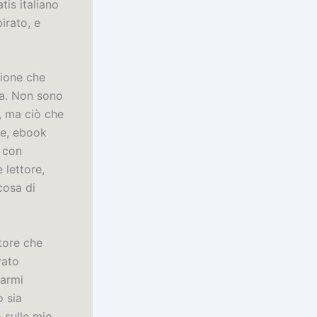
is italiano
irato, e
zione che
va. Non sono
o, ma ciò che
te, ebook
 con
 lettore,
cosa di
tore che
vato
tarmi
 sia
 sulle mie