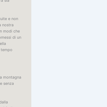
ra sia
uite e non
a nostra
 in modi che
omessi di un
ella
so tempo
una montagna
ne senza
dalla