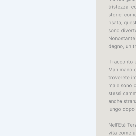
tristezza, 
storie, com
risata, ques
sono diverte
Nonostante 
degno, un tr
Il racconto
Man mano ch
troverete i
male sono c
stessi camm
anche stran
lungo dopo a
Nell’Età Ter
vita come u