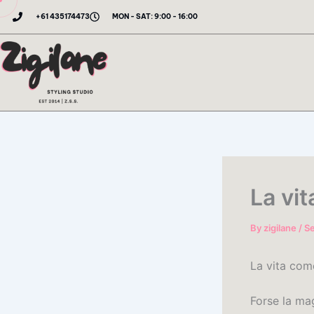
Skip
+61 435174473
MON - SAT: 9:00 - 16:00
to
content
La vi
By
zigilane
/
S
La vita co
Forse la mag