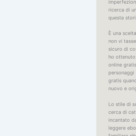
imperfezion
ricerca di u
questa stori
È una scelt
non vi tass
sicuro di co
ho ottenuto
online grat
personaggi 
gratis quand
nuovo e ori
Lo stile di 
cerca di ca
incantato da
leggere ebo
familiare ch