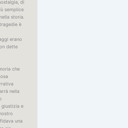
ostalgia, di
più semplice
lla storia.
 tragedie è
naggi erano
non dette
moria che
cosa
rrativa
arrà nella
o
 giustizia e
nostro
sfidava una