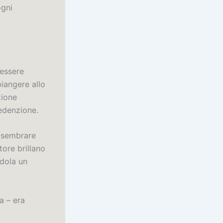
ogni
 essere
piangere allo
zione
edenzione.
o sembrare
tore brillano
ndola un
a – era