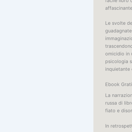
facile libro
affascinante
Le svolte d
guadagnate. 
immaginazion
trascendono
omicidio in
psicologia s
inquietante 
Ebook Grati
La narrazio
russa di lib
fiato e diso
In retrospe