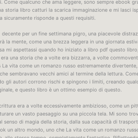
i. Come qualcuno che ama leggere, sono sempre ebook grat
na storia libro catturi la scarica immaginazione e mi lasci isp
a sicuramente risponde a questi requisiti.
a decente per un fine settimana pigro, una piacevole distra
erà la mente, come una brezza leggera in una giornata esti
sa mi aspettassi quando ho iniziato a libro pdf questo libr
 era una storia che a volte era bizzarra, a volte commoven
is La vita come un romanzo russo estremamente divertente,
che sembravano vecchi amici al termine della lettura. Come
o gli autori corrono rischi e spingono i limiti, creando qual
ginale, e questo libro è un ottimo esempio di questo.
scrittura era a volte eccessivamente ambizioso, come un pit
tturare un vasto paesaggio su una piccola tela. Mi sono tro
l senso di magia della storia, dalla sua capacità di traspor
ok un altro mondo, uno che La vita come un romanzo russo
e, allo stesso tempo, completamente fantastico. Riflettendo