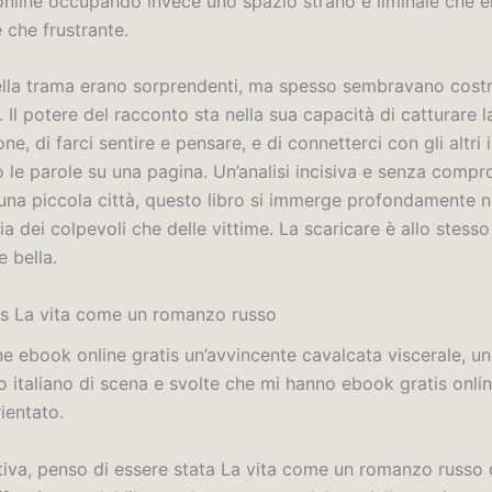
 online occupando invece uno spazio strano e liminale che e
 che frustrante.
ella trama erano sorprendenti, ma spesso sembravano costr
Il potere del racconto sta nella sua capacità di catturare l
e, di farci sentire e pensare, e di connetterci con gli altri
 le parole su una pagina. Un’analisi incisiva e senza compr
 una piccola città, questo libro si immerge profondamente n
ia dei colpevoli che delle vittime. La scaricare è allo stes
e bella.
s La vita come un romanzo russo
ne ebook online gratis un’avvincente cavalcata viscerale, 
ro italiano di scena e svolte che mi hanno ebook gratis onli
rientato.
ttiva, penso di essere stata La vita come un romanzo russo 