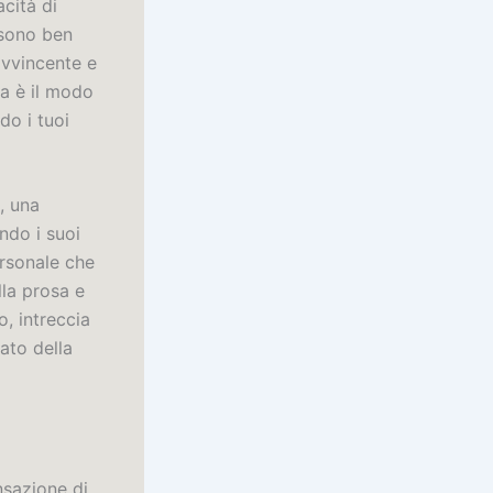
cità di
 sono ben
avvincente e
ra è il modo
do i tuoi
, una
ndo i suoi
ersonale che
la prosa e
o, intreccia
ato della
nsazione di