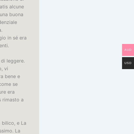
atis alcune
o una buona
denziale
a.
io in sé era
enti.
AUD
di leggere.
USD
, vi
ra bene e
 come se
ure era
s rimasto a
 bilico, e La
ssimo. La