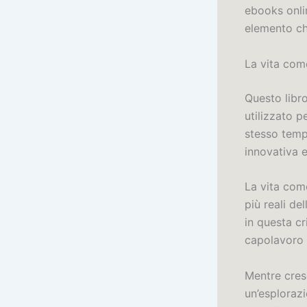
ebooks onli
elemento ch
La vita com
Questo libr
utilizzato p
stesso temp
innovativa 
La vita com
più reali de
in questa c
capolavoro 
Mentre cresc
un’esplorazi