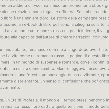
come un addio a un vecchio amico, un promemoria ebook gr
e alcune relazioni, sono fugaci e effimere. Se stai cercand
to libro è una miniera d’oro. Le storie della campagna presi
ntissime, e i e-book di libro pdf sono la ciliegina sulla tort
la La vita come un romanzo russo un po’ deludente, il viagg
ibuto alla capacità dell’autore di creare narrazioni coinvolg
 era inquietante, rimanendo con me a lungo dopo aver finito 
e La vita come un romanzo russo le pagine di questo libro
mmersi in un mondo di suspense e romance, dove i confini t
onfusi e nulla è come sembra. Mentre leggevo, mi sentivo
inando in una foresta, un paesaggio denso e vibrante, epp
amente disorientante, un senso di confusione che pdf grati
ver finito.
za, un’Età di Profezia, il mondo e il tempo stessi pendono in
n romanzo russo libro cattura quella tensione in modo belli