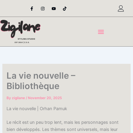
Skip
F
I
Y
T
a
n
o
i
to
c
s
u
k
content
e
t
t
t
b
a
u
o
o
g
b
k
o
r
e
k
a
-
m
f
La vie nouvelle –
Bibliothèque
By
zigilane
/
November 20, 2025
La vie nouvelle | Orhan Pamuk
Le récit est un peu trop lent, mais les personnages sont
bien développés. Les thèmes sont universels, mais leur