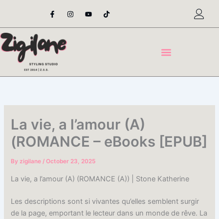
Skip
F
I
Y
T
a
n
o
i
to
c
s
u
k
content
e
t
t
t
b
a
u
o
o
g
b
k
o
r
e
k
a
-
m
f
La vie, a l’amour (A)
(ROMANCE – eBooks [EPUB]
By
zigilane
/
October 23, 2025
La vie, a l’amour (A) (ROMANCE (A)) | Stone Katherine
Les descriptions sont si vivantes qu’elles semblent surgir
de la page, emportant le lecteur dans un monde de rêve. La