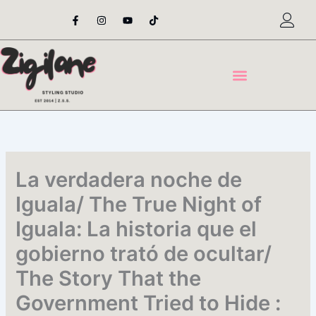
Skip
F
I
Y
T
a
n
o
i
to
c
s
u
k
content
e
t
t
t
b
a
u
o
o
g
b
k
o
r
e
k
a
-
m
f
La verdadera noche de
Iguala/ The True Night of
Iguala: La historia que el
gobierno trató de ocultar/
The Story That the
Government Tried to Hide :