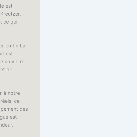
le est
Kreutzer,
, ce qui
er en fin La
it est
me un vieux
 et de
r à notre
réels, ce
oppement des
igue est
ndeur.