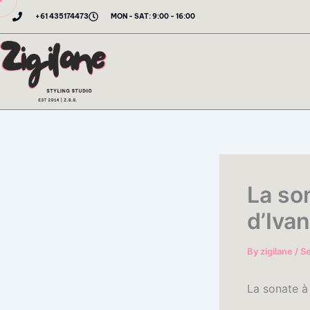
Skip
+61 435174473
MON - SAT: 9:00 - 16:00
to
content
La son
d’Ivan
By
zigilane
/
S
La sonate à 