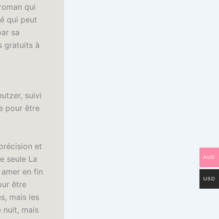
 roman qui
té qui peut
par sa
 gratuits à
utzer, suivi
de pour être
précision et
ne seule La
AUD
t amer en fin
USD
our être
s, mais les
 nuit, mais