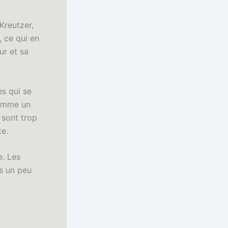
Kreutzer,
, ce qui en
ur et sa
es qui se
 comme un
 sont trop
te.
e. Les
s un peu