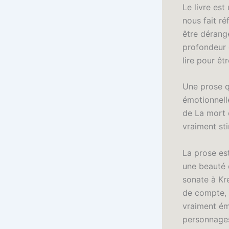
Le livre est
nous fait ré
être dérange
profondeur 
lire pour êt
Une prose q
émotionnell
de La mort d
vraiment st
La prose es
une beauté q
sonate à Kre
de compte, 
vraiment ém
personnages