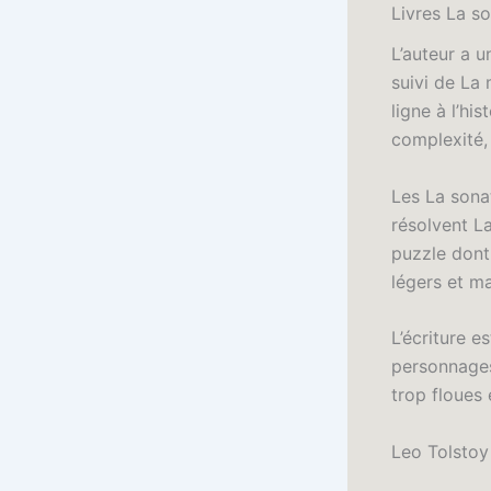
Livres La so
L’auteur a u
suivi de La 
ligne à l’hi
complexité, 
Les La sonat
résolvent La
puzzle dont
légers et ma
L’écriture e
personnages
trop floues
Leo Tolstoy 