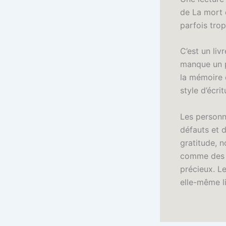
de La mort d
parfois tro
C’est un liv
manque un p
la mémoire e
style d’écri
Les personn
défauts et 
gratitude, n
comme des pi
précieux. Le
elle-même l