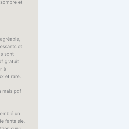
p sombre et
 agréable,
ressants et
ls sont
f gratuit
r à
x et rare.
ch mais pdf
 semblé un
e fantaisie.
zer, suivi