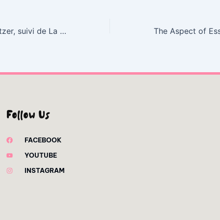
La sonate à Kreutzer, suivi de La mort d’Ivan Illitch : Livre Gratuit ePub
Follow Us
FACEBOOK
YOUTUBE
INSTAGRAM