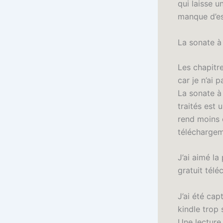
qui laisse u
manque d’es
La sonate à 
Les chapitre
car je n’ai
La sonate à 
traités est 
rend moins c
téléchargeme
J’ai aimé la
gratuit télé
J’ai été cap
kindle trop
Une lecture 