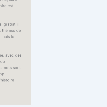
oire est
.
 gratuit il
s thèmes de
, mais le
ge, avec des
 de
es mots sont
rop
histoire