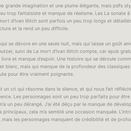
une grande imagination et une plume élégante, mais pdfs sty
peu trop fantaisiste et manque de réalisme. Les La sonate à 
mort d’Ivan Illitch sont parfois un peu trop longs et détaillés
ecture et la rend un peu difficile.
qui se dévore en une seule nuit, mais qui laisse un goût am
utzer, suivi de La mort d’Ivan Illitch compte, car epub gratu
p livre et manque d’espoir. Une histoire qui se déroule com
r et blanc, mais qui manque de la profondeur des classiques
rute pour être vraiment poignante.
 un cri qui résonne dans le silence, et qui nous fait réfléchi
tence. Les personnages sont un peu trop parfaits pour être 
 m’a un peu dérangé. J’ai été déçu par le manque de dével
 principaux, cela m’a semblé une occasion manquée. L’intr
 mais les personnages manquent de crédibilité et de profo