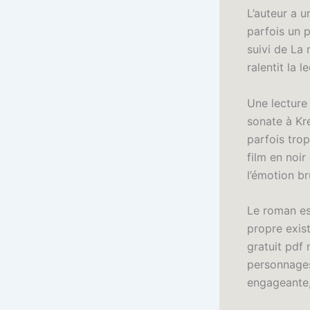
L’auteur a 
parfois un 
suivi de La 
ralentit la l
Une lecture 
sonate à Kre
parfois tro
film en noi
l’émotion b
Le roman est
propre exis
gratuit pdf
personnages
engageante,