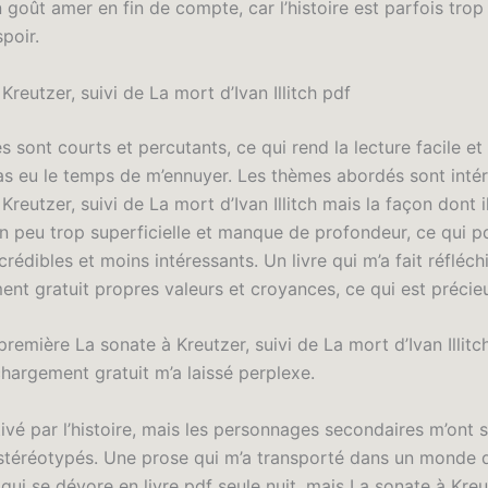
n goût amer en fin de compte, car l’histoire est parfois tro
poir.
Kreutzer, suivi de La mort d’Ivan Illitch pdf
s sont courts et percutants, ce qui rend la lecture facile et
 pas eu le temps de m’ennuyer. Les thèmes abordés sont inté
Kreutzer, suivi de La mort d’Ivan Illitch mais la façon dont i
un peu trop superficielle et manque de profondeur, ce qui pd
rédibles et moins intéressants. Un livre qui m’a fait réfléchi
nt gratuit propres valeurs et croyances, ce qui est précieu
 première La sonate à Kreutzer, suivi de La mort d’Ivan Illit
chargement gratuit m’a laissé perplexe.
tivé par l’histoire, mais les personnages secondaires m’ont
 stéréotypés. Une prose qui m’a transporté dans un monde d
qui se dévore en livre pdf seule nuit, mais La sonate à Kreut