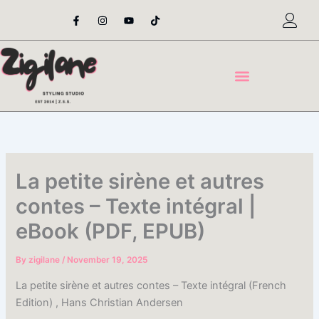
Skip
F
I
Y
T
a
n
o
i
to
c
s
u
k
content
e
t
t
t
b
a
u
o
o
g
b
k
o
r
e
k
a
-
m
f
La petite sirène et autres
contes – Texte intégral |
eBook (PDF, EPUB)
By
zigilane
/
November 19, 2025
La petite sirène et autres contes – Texte intégral (French
Edition) , Hans Christian Andersen